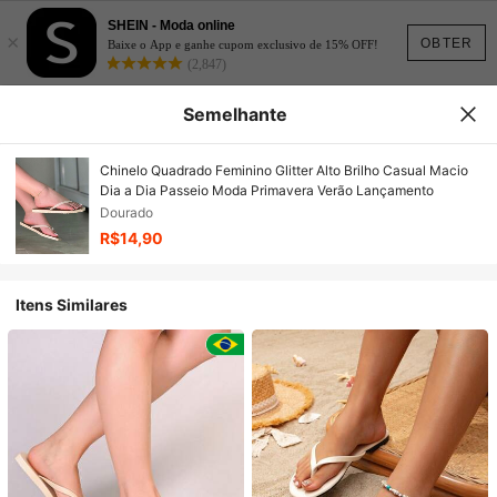
SHEIN - Moda online
×
OBTER
Baixe o App e ganhe cupom exclusivo de 15% OFF!
(2,847)
Semelhante
Chinelo Quadrado Feminino Glitter Alto Brilho Casual Macio
Dia a Dia Passeio Moda Primavera Verão Lançamento
Dourado
R$14,90
Itens Similares