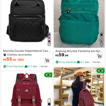
4
10
Mochila Escolar Impermeável Casu
Asaloog Mochila Feminina em Nylo
59
al Feminina Masculina Moda Corea
n dia a dia Ref: W231
Clientes recorrentes
R$
,99
na
55
R$
,00
-60%
Envio Nacional
4-7 dias
Vendedor Indicado
Envio Nacional
4-7 dias
Vendedor Indicado