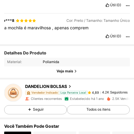
Útil
(0)
r***8
Cor: Preto / Tamanho: Tamanho Único
a
mochila
é
maravilhosa
,
apenas
comprem
Útil
(0)
Detalhes Do Produto
4.2K Seguidores
4,89
Material:
Poliamida
Veja mais
4.2K Seguidores
4,89
DANDELION BOLSAS
4.2K Seguidores
4,89
Vendedor Indicado
Loja Parceira Local
Clientes recorrentes
Estabelecido há 1 ano
2.5K Vendido
Seguir
Todos os itens
4.2K Seguidores
4,89
Você Também Pode Gostar
4.2K Seguidores
4,89