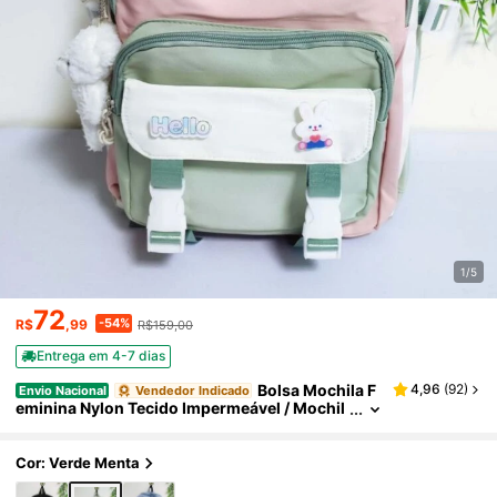
1/5
72
-54%
R$
,99
R$159,00
Entrega em 4-7 dias
Bolsa Mochila F
4,96
(
92
)
Envio Nacional
Vendedor Indicado
eminina Nylon Tecido Impermeável / Mochil
a Escolar
Cor: Verde Menta