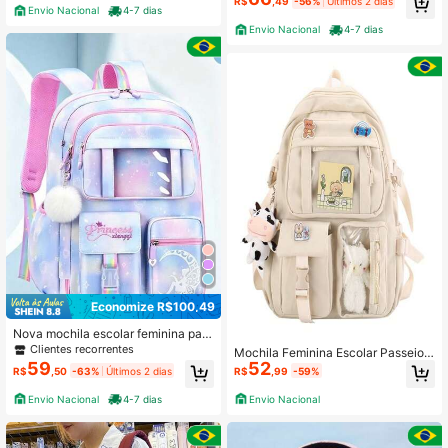
R$
,49
-56%
Últimos 2 dias
Envio Nacional
4-7 dias
Envio Nacional
4-7 dias
Economize R$100,49
Nova mochila escolar feminina para
mininas, versão coreana, protetor d
Clientes recorrentes
Mochila Feminina Escolar Passeio
e coluna para meninas, mochila da
59
52
Coreano Grande Impermeável Varia
R$
,50
-63%
Últimos 2 dias
R$
,99
-59%
minina ultraleve estilo geladeira co
veis Modelos
m abertura de porta modelo novo 2
Envio Nacional
4-7 dias
Envio Nacional
024 infantil