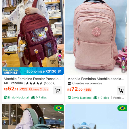
8
Economize R$136,81
5
Mochila Feminina Escolar Passeio
Mochila Feminina Mochila escolar
Coreano Grande Capacidade Com
Grande
60+ vendido
(1000+)
Clientes recorrentes
Chaveiro Impermeável
52
72
R$
,19
-72%
Últimos 2 dias
R$
,00
-55%
Envio Nacional
4-7 dias
Envio Nacional
4-7 dias
Vendedor Indicado