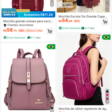
6
6
Economize R$71,26
Mochila Escolar De Grande Capaci
54
dade Para Mulheres Estudantes Nyl
Mochila grande unissex para escola
R$
,99
-61%
on impermeável
Nylon impermeável com pompom
Clientes recorrentes
Envio Nacional
4-7 dias
58
R$
,73
-55%
Últimos 2 dias
Envio Nacional
4-7 dias
4
Mochila de náilon repelente de águ
5