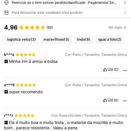
Reenviar se o item estiver perdido/danificado · Pagamentos Seguros · Proteção de privacidade
Para denunciar este vendedor e/ou produto
4,96
(92)
Ver mais
logística veloz
(3)
maravilhoso
(3)
linda
(9)
igual a foto
(2)
k***s
Cor: Preto / Tamanho: Tamanho Único
Minha
irm
ã
amou
a
bolsa
Útil
(0)
a***5
Cor: Preto / Tamanho: Tamanho Único
super
recomendo
Útil
(0)
r***r
Cor: Rosa chiclete / Tamanho: Tamanho Único
Ela
é
muito
boa
e
muito
linda
,
o
material
da
mochila
é
muito
bom
,
parece
resistente
.
Valeu
a
pena