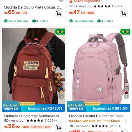
a de grande capacidade simples e l
Quase esgotado!
eve bolsa de computador bolsa esc
300+ vendido
(100+)
Mochila De Couro Preta Costas Org
olar de estudante
65
47
anico Premium Cores
R$
,00
-7%
R$
,40
-68%
Envio Nacional
4-7 dias
Envio Nacional
4-7 dias
4
6
Economize R$42,01
Economize R$83,50
Multineos Comercial Multineos Mo
Mochila Escolar De Grande Capaci
chila Escolar De Grande Capacidad
dade Para Mulheres Estudantes Nyl
50+ vendido
(1000+)
#4 Mais Vendido
em Rosa Mochilas Funcionais Femininas
e Para Estudante Feminina Nylon I
on impermeável
56
70+ vendido
(1000+)
R$
,99
-42%
Últimos 2 dias
mpermeavel
66