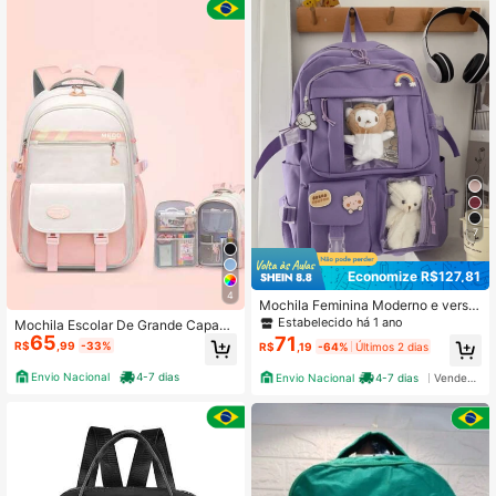
7
Economize R$127,81
4
Mochila Feminina Moderno e versát
il Escolar Passeio Coreano Grande
Estabelecido há 1 ano
Mochila Escolar De Grande Capaci
Capacidade Com Chaveiro Imperm
65
71
dade Para Estudante Feminina lmpe
R$
,99
-33%
R$
,19
-64%
Últimos 2 dias
eável
rmeável
Envio Nacional
4-7 dias
Envio Nacional
4-7 dias
Vendedor Indicado