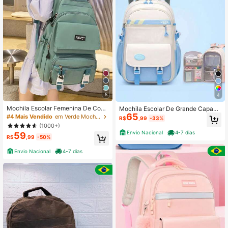
5
4
Mochila Escolar Femenina De Cost
Mochila Escolar De Grande Capaci
65
as Reforçada
dade Para Estudante Feminina lmpe
#4 Mais Vendido
em Verde Mochilas Femininas
R$
,99
-33%
rmeável
(1000+)
Envio Nacional
4-7 dias
59
R$
,99
-50%
Envio Nacional
4-7 dias