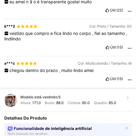
eu
amei
n
ã
o
é
transparente
gostei
muito
Útil
(22)
k***2
Cor: Preto / Tamanho: XS
vestido
que
compro
e
fica
lindo
no
corpo
,
fiel
ao
tamanho
,
lindlindo
Útil
(15)
a***c
Cor: Multicolorido / Tamanho: M
chegou
dentro
do
prazo
,
muito
lindo
amei
Útil
(15)
Modelo está vestindo:
S
Altura:
171.0
Busto:
88.0
Cintura:
60.0
Quadris:
85.0
Detalhes Do Produto
Funcionalidade de inteligência artificial
Texto baseado em detalhes