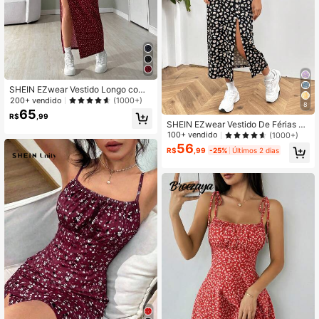
SHEIN EZwear Vestido Longo com
Fenda Estampado, Ombro Caído par
200+ vendido
(1000+)
8
a Mulheres
65
R$
,99
SHEIN EZwear Vestido De Férias Fe
minino Com Alças Finas De Malha I
100+ vendido
(1000+)
mpressa Com Fendas Laterais
56
R$
,99
-25%
Últimos 2 dias