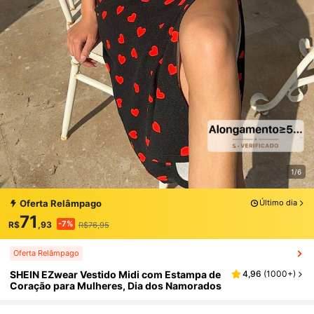
1/6
Oferta Relâmpago
Último dia
71
-7%
R$
,93
R$76,95
Oferta Relâmpago
SHEIN EZwear Vestido Midi com Estampa de
4,96
(
1000+
)
Coração para Mulheres, Dia dos Namorados