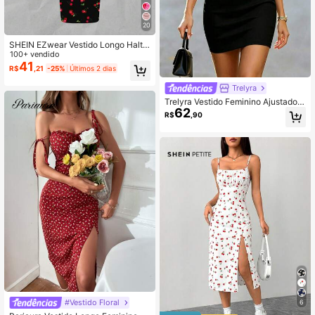
20
SHEIN EZwear Vestido Longo Halte
rneck Colante Minimalista Casual c
100+ vendido
om Estampa de Cereja, Adequado p
41
R$
,21
-25%
Últimos 2 dias
ara o Verão
Trelyra
Trelyra Vestido Feminino Ajustado S
62
exy com Gola Redonda, Textura e P
R$
,90
atchwork, Manga Curta
#Vestido Floral
6