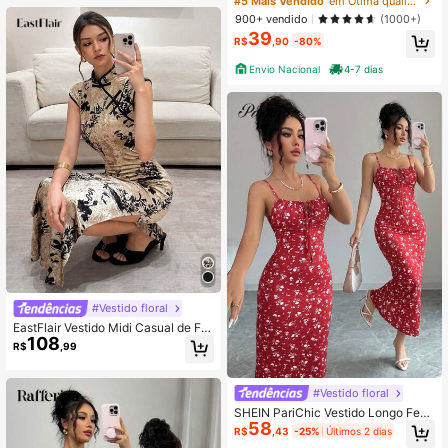
#5 Mais Vendido
em Ótima qualidade Vestidos longos
çado Festas
900+ vendido
(1000+)
39
R$
,90
-80%
Envio Nacional
4-7 dias
#Vestido floral
EastFlair Vestido Midi Casual de Fe
108
sta com Estampa Floral para Mulher
R$
,99
es
#Vestido floral
SHEIN PariChic Vestido Longo Femi
58
nino Vermelho com Estampa Floral
R$
,43
-25%
Últimos 2 dias
Miúda, Alças Finas, Saia Bodycon A