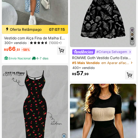
Oferta Relâmpago
07:07:14
Vestido com Alça Fina de Malha Est
ampada com Bainha Dividida para
300+ vendido
(1000+)
17
Mulheres, Férias
66
R$
,51
-58%
#Criança Selvagem
ROMWE Goth Vestido Curto Estamp
Envio Nacional
4-7 dias
ado Gótico Escuro de Asa de Morce
#5 Mais Vendido
em Aparar alface Vestidos Femininos
go de Esqueleto de Halloween para
400+ vendido
Mulheres
57
R$
,99