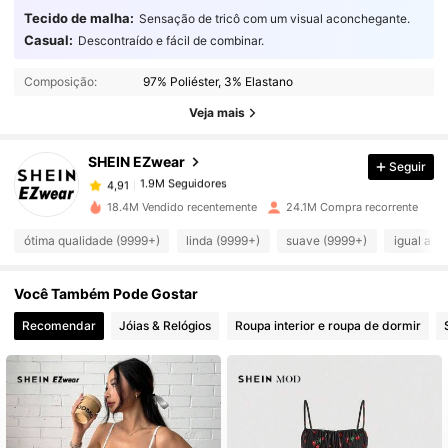
Tecido de malha:
Sensação de tricô com um visual aconchegante.
Casual:
Descontraído e fácil de combinar.
1.9M Seguidores
4,91
Composição:
97% Poliéster, 3% Elastano
1.9M Seguidores
4,91
Veja mais
SHEIN EZwear
Seguir
1.9M Seguidores
4,91
y***s
pago
22 horas atrás
18.4M Vendido recentemente
24.1M Compra recorrente
1.9M Seguidores
4,91
ótima qualidade (9999+)
linda (9999+)
suave (9999+)
igual a f
Você Também Pode Gostar
1.9M Seguidores
4,91
Recomendar
Jóias & Relógios
Roupa interior e roupa de dormir
1.9M Seguidores
4,91
1.9M Seguidores
4,91