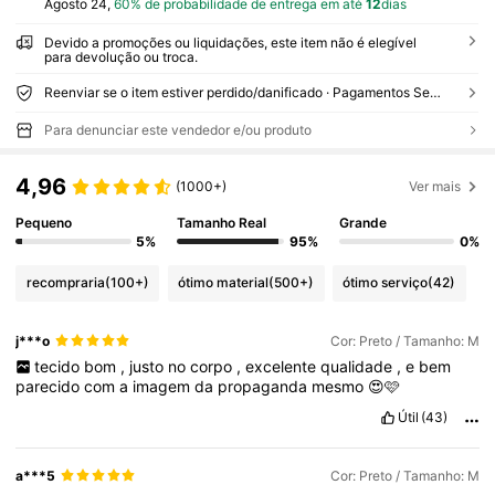
Agosto 24,
60% de probabilidade de entrega em até
12
dias
Devido a promoções ou liquidações, este item não é elegível
para devolução ou troca.
Reenviar se o item estiver perdido/danificado · Pagamentos Seguros · Proteção de privacidade
Para denunciar este vendedor e/ou produto
4,96
(1000+)
Ver mais
Pequeno
Tamanho Real
Grande
5%
95%
0%
recompraria
(100+)
ótimo material
(500+)
ótimo serviço
(42)
j***o
Cor: Preto / Tamanho: M
tecido
bom
,
justo
no
corpo
,
excelente
qualidade
,
e
bem
parecido
com
a
imagem
da
propaganda
mesmo
😍🩷
Útil
(43)
a***5
Cor: Preto / Tamanho: M