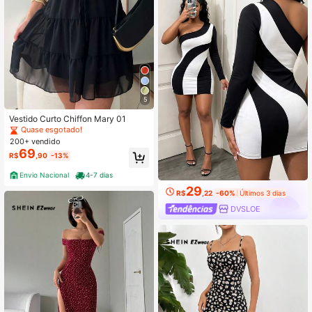
5
Vestido Curto Chiffon Mary 01
Quase esgotado!
200+ vendido
69
R$
,90
-13%
Envio Nacional
4-7 dias
29
R$
,22
-60%
Últimos 3 dias
DVSLOE