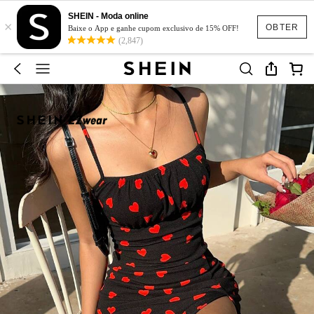
SHEIN - Moda online
×
OBTER
Baixe o App e ganhe cupom exclusivo de 15% OFF!
(2,847)