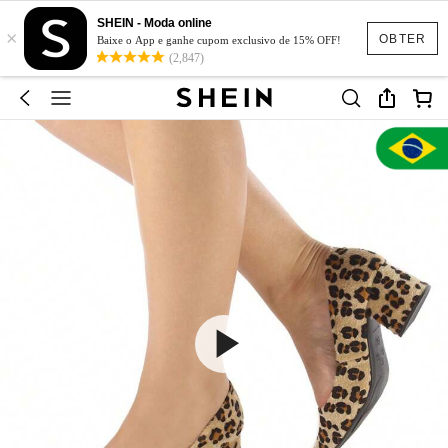
SHEIN - Moda online
×
OBTER
Baixe o App e ganhe cupom exclusivo de 15% OFF!
(2,847)