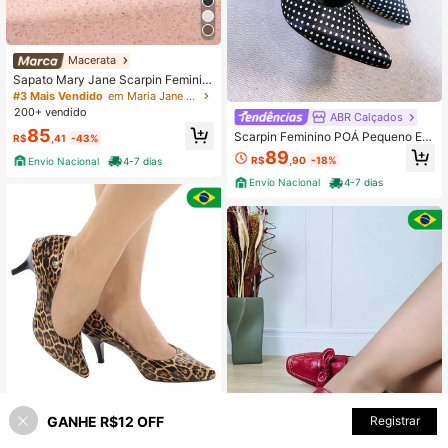
Macerata
Sapato Mary Jane Scarpin Feminin
o Salto Bloco Confortável Elegante
#3 Mais Vendido
em Maria Jane Bombas Femininas
Minimalista Macerata
200+ vendido
ABR Calçados
85
Scarpin Feminino POÁ Pequeno EX
R$
,41
-43%
CLUSIVO – Elegância Retrô e Char
89
R$
,90
-18%
Envio Nacional
4-7 dias
me Atemporal
Envio Nacional
4-7 dias
VALLE SHOES
GANHE R$12 OFF
ADICIONAR AO CARRINHO
Registrar
24% OFF!
Scarpin valle shoes feminino verniz
onça salto baixo casual