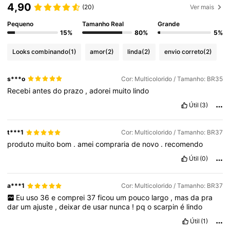
4,90
(20)
Ver mais
Pequeno
Tamanho Real
Grande
15%
80%
5%
Looks combinando
(1)
amor
(2)
linda
(2)
envio correto
(2)
s***o
Cor: Multicolorido / Tamanho: BR35
Recebi
antes
do
prazo
,
adorei
muito
lindo
Útil
(3)
t***1
Cor: Multicolorido / Tamanho: BR37
produto
muito
bom
.
amei
compraria
de
novo
.
recomendo
Útil
(0)
a***1
Cor: Multicolorido / Tamanho: BR37
Eu
uso
36
e
comprei
37
ficou
um
pouco
largo
,
mas
da
pra
dar
um
ajuste
,
deixar
de
usar
nunca
!
pq
o
scarpin
é
lindo
Útil
(1)