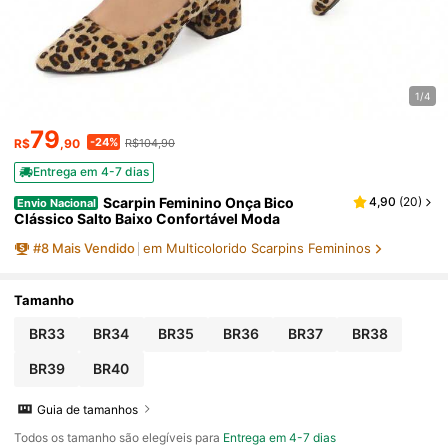
1/4
79
-24%
R$
,90
R$104,90
Entrega em 4-7 dias
Scarpin Feminino Onça Bico
4,90
(
20
)
Envio Nacional
Clássico Salto Baixo Confortável Moda
#
8
Mais Vendido
em Multicolorido Scarpins Femininos
Tamanho
BR33
BR34
BR35
BR36
BR37
BR38
BR39
BR40
Guia de tamanhos
Todos os tamanho são elegíveis para
Entrega em 4-7 dias