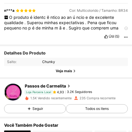
n***a
Cor: Multicolorido / Tamanho: BR34
O
produto
é
identc
ê
ntico
ao
an
ú
ncio
e
de
excelente
qualidade
.
Superou
minhas
expectativas
.
Pena
que
ficou
pequeno
no
p
é
de
minha
m
ã
e
.
Sugiro
que
comprem
uma
pontua
çã
o
acima
da
sua
,
para
bicos
finos
,
para
evitar
o
Útil
(5)
desgaste
de
ter
que
trocar
por
outro
.
Mas
eu
recomendo
.
3.2K Seguidores
4,93
Detalhes Do Produto
Salto:
Chunky
3.2K Seguidores
4,93
Veja mais
Passos de Carmelita
3.2K Seguidores
4,93
Loja Parceira Local
j***o
pago
1 dia atrás
1.5K Vendido recentemente
235 Compra recorrente
3.2K Seguidores
4,93
Seguir
Todos os itens
Você Também Pode Gostar
3.2K Seguidores
4,93