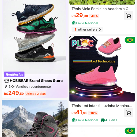
Tênis Meia Feminino Academia Ca
minhada Trabalho
29
R$
,90
-40%
Envio Nacional
1
other sellers
HOBIBEAR Brand Shoes Store
3K+ Vendido recentemente
1K+ Compra recorrente
249
R$
,59
Últimos 2 dias
2.9K Assinatura
Tênis Led Infantil Luzinha Menina
Meia Anatômico PLOC LED83 - RA
41
R$
,90
-16%
POSA
Envio Nacional
4-7 dias