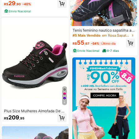
29
R$
,90
-40%
Envio Nacional
Tenis feminino nautico sapatilha aq
uatica a prova dágua
#5 Mais Vendido
em Rosa Sapatos esportivos femininos
55
R$
,67
-54%
Último dia
Envio Nacional
4-7 dias
4
Plus Size Mulheres Almofada De Ar
Tênis De Caminhada , Leve E Ocasi
209
R$
,95
onal Tênis Esportivo , Preto