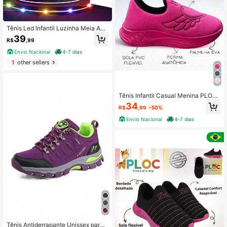
Tênis Led Infantil Luzinha Meia Ana
tômico PLOC LED26- BORDADO LI
39
R$
,99
NHA
Envio Nacional
4-7 dias
1
other sellers
Tênis Infantil Casual Menina PLOC
- Coração Alado
34
R$
,99
-50%
Envio Nacional
4-7 dias
Tênis Antiderrapante Unissex para