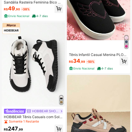
Sandália Rasteira Feminina Bico Qu
adrado VLRAST02 - Pedra
49
R$
,90
-38%
Envio Nacional
4-7 dias
Tênis Infantil Casual Menina PLOC
- Coração Alado
34
R$
,99
-50%
Envio Nacional
4-7 dias
HOBIBEAR SHOES
HOBIBEAR Tênis Casuais com Sola
de Borracha Leve e Macia de Largu
Somente 1 Restante
ra Ampla, Sapatos Confortáveis par
247
a Caminhada ao Ar Livre para Hom
R$
,99