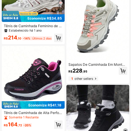
6
Economize R$34,85
Tênis de Caminhada Feminino de Tr
ekking com Malha, Sapatos de Esc
Estabelecido há 1 ano
alada Outdoor, Tênis Casuais de Tre
214
inamento, Cadarço Multicolorido
R$
,10
-14%
Últimos 2 dias
Sapatos De Caminhada Em Montan
ha Com Rede De Escalada Para Ext
228
R$
,95
eriores Dengfeng Novos Para Mulh
eres, Botas De Trekking
1
other sellers
Economize R$41,18
Tênis de Caminhada de Alta Perfor
mance Feminino com Amorteciment
Somente 1 Restante
o de Ar para Ambientes Externos
164
R$
,72
-20%