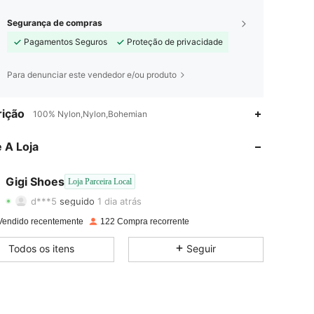
Segurança de compras
Pagamentos Seguros
Proteção de privacidade
Para denunciar este vendedor e/ou produto
4,90
9
365
ição
100% Nylon,Nylon,Bohemian
4,90
9
365
 A Loja
4,90
9
365
Gigi Shoes
Loja Parceira Local
d***5
seguido
1 dia atrás
4,90
9
365
Classificação
Itens
Seguidores
Vendido recentemente
122 Compra recorrente
4,90
9
365
Todos os itens
Seguir
4,90
9
365
4,90
9
365