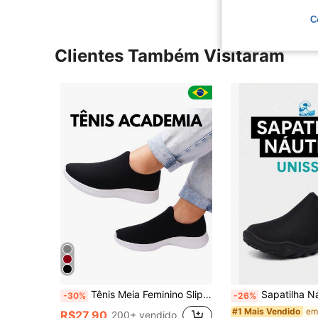
C
Clientes Também Visitaram
Tênis Meia Feminino Slip On Calce Fácil Leve Confortável Ortopédico Caminhada Academia Trabalho
Sapatilha Náutica Unissex Neoprene Antiderrapante 
-30%
-26%
#1 Mais Vendido
R$27,90
200+ vendido