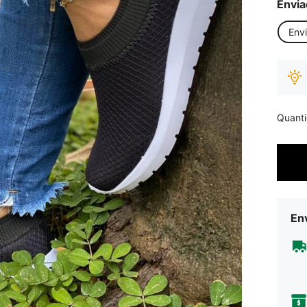
Envia
Env
Quant
Env