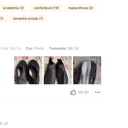
academia (2)
confortável (19)
maravilhoso (2)
(1)
tamanho errado (1)
in, Cor: Preto, Tamanho: BR 34
 cm / 8.7 in
Cor:
Preto
Tamanho:
BR 34
Útil (0)
R 36