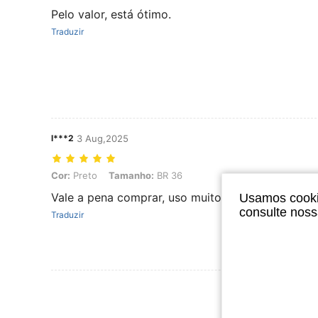
Pelo valor, está ótimo.
Traduzir
l***2
3 Aug,2025
Cor: Preto, Tamanho: BR 36
Cor:
Preto
Tamanho:
BR 36
Vale a pena comprar, uso muito e é confortável
Usamos cookie
consulte nos
Traduzir
Ver Mais Ava