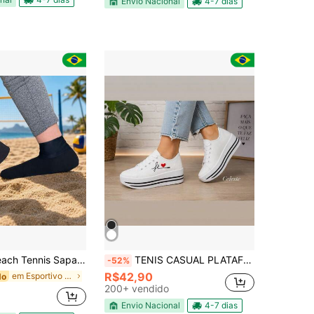
Envio Nacional
4-7 dias
lha Fut Volei macia confortavel Esportiva Areia Praia
TENIS CASUAL PLATAFORMA FEMININO ESTILO DIA A DIA BRANCO PRETO MENINA MULHER MODA LOOK ESCOLA FACULDADE
-52%
R$42,90
em Esportivo Sapatos Femininos Outdoor
do
200+ vendido
Envio Nacional
4-7 dias