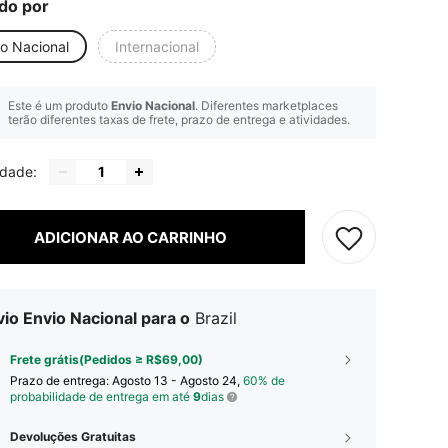
do por
io Nacional
Internacional
Este é um produto
Envio Nacional
. Diferentes marketplaces
terão diferentes taxas de frete, prazo de entrega e atividades.
idade:
ADICIONAR AO CARRINHO
io Envio Nacional para o
Brazil
Frete grátis(Pedidos ≥ R$69,00)
Prazo de entrega:
Agosto 13 - Agosto 24,
60% de
probabilidade de entrega em até
9
dias
Devoluções Gratuitas