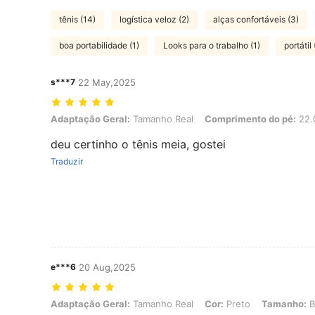
tênis (14)
logística veloz (2)
alças confortáveis (3)
boa portabilidade (1)
Looks para o trabalho (1)
portátil 
s***7
22 May,2025
Adaptação Geral: Tamanho Real, Comprimento do pé: 22.0 cm / 8.7 
Adaptação Geral:
Tamanho Real
Comprimento do pé:
22.0
deu certinho o tênis meia, gostei
Traduzir
e***6
20 Aug,2025
Adaptação Geral: Tamanho Real, Cor: Preto, Tamanho: BR 36
Adaptação Geral:
Tamanho Real
Cor:
Preto
Tamanho:
B