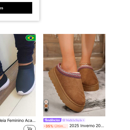
es
inino Academia Caminhada Trabalho
WalkInStyle
2025 Inverno 2024 Novo Chinelo Deslizante Plano Forrado de Lã de Carneiro Mulheres Peludo Fofo Peludo Chinelos Fechados Deslizantes, Botas de Inverno, Botas de Neve
-35%
Últimas 6 hrs