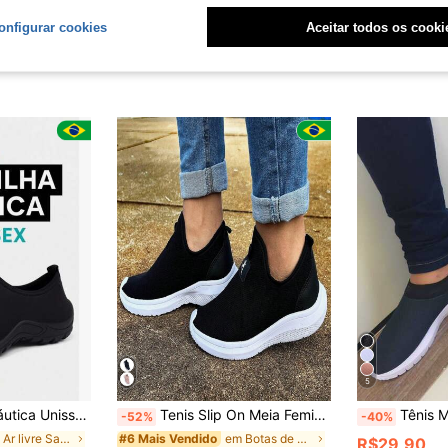
onfigurar cookies
Aceitar todos os cooki
5
Ideal para Praia, Cachoeira e Esportes Aquáticos
Tenis Slip On Meia Feminino Esportivo Academia Caminhada Leve Confortável
Tênis Meia Fem
-52%
-40%
em Ar livre Sapatos Femininos Outdoor
em Botas de caminhada femininas
#6 Mais Vendido
R$29,90