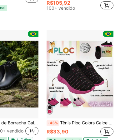
R$105,92
nal
100+ vendido
Bota Feminina de Borracha Galocha Hospital Enfermagem Limpeza Profissional Impermeável Antiderrapante 2026
Tênis Ploc Colors Calce Fácil Slip On Jogging Volta às Aulas Anatômico (SOLA ROSA)
-43%
0+ vendido
R$33,90
nal
4-7 dias