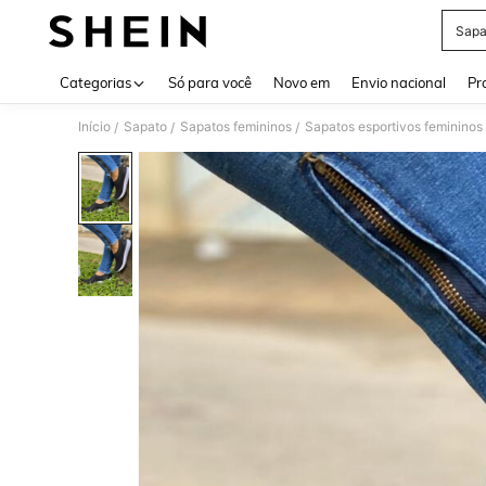
Sapa
Use up 
Categorias
Só para você
Novo em
Envio nacional
Pr
Início
Sapato
Sapatos femininos
Sapatos esportivos femininos
/
/
/