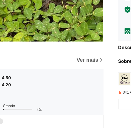
Descr
Ver mais
Sobre
4,50
4,20
341 
Grande
4%