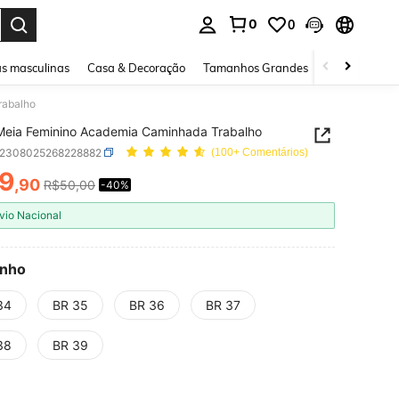
0
0
ar. Press Enter to select.
s masculinas
Casa & Decoração
Tamanhos Grandes
Joias e acessó
rabalho
Meia Feminino Academia Caminhada Trabalho
x2308025268228882
(100+ Comentários)
9
,90
R$50,00
-40%
ICE AND AVAILABILITY
vio Nacional
nho
34
BR 35
BR 36
BR 37
38
BR 39