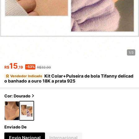
1/3
15
-53%
R$
,19
R$32,00
Kit Colar+Pulseira de bola Tifanny delicad
Vendedor Indicado
o banhado a ouro 18K a prata 925
Cor: Dourado
Enviado De
Envio Nacional
Internacional