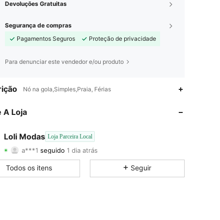
Devoluções Gratuitas
Segurança de compras
Pagamentos Seguros
Proteção de privacidade
Para denunciar este vendedor e/ou produto
4,81
12
1.2K
ição
Nó na gola,Simples,Praia, Férias
4,81
12
1.2K
 A Loja
4,81
12
1.2K
Loli Modas
Loja Parceira Local
a***1
seguido
1 dia atrás
4,81
12
1.2K
Classificação
Itens
Seguidores
Todos os itens
Seguir
4,81
12
1.2K
4,81
12
1.2K
4,81
12
1.2K