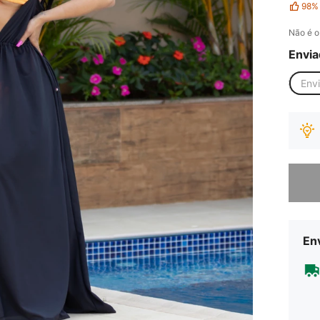
98%
Não é o
Envia
Env
Desculp
Env