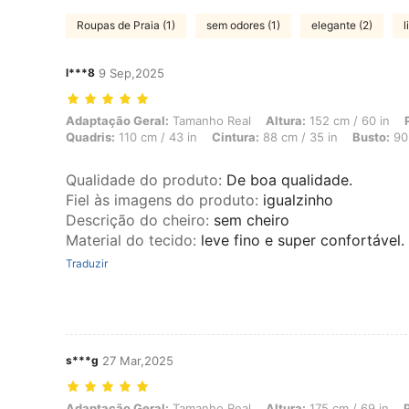
Roupas de Praia (1)
sem odores (1)
elegante (2)
l
l***8
9 Sep,2025
Adaptação Geral: Tamanho Real, Altura: 152 cm / 60 in, Peso: 64 kg /
Adaptação Geral:
Tamanho Real
Altura:
152 cm / 60 in
Quadris:
110 cm / 43 in
Cintura:
88 cm / 35 in
Busto:
90 
Qualidade do produto
:
De boa qualidade.
Fiel às imagens do produto
:
igualzinho
Descrição do cheiro
:
sem cheiro
Material do tecido
:
leve fino e super confortável.
Traduzir
s***g
27 Mar,2025
Adaptação Geral: Tamanho Real, Altura: 175 cm / 69 in, Peso: 75 kg / 
Adaptação Geral:
Tamanho Real
Altura:
175 cm / 69 in