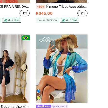
RAIA RENDA TULI BOLINHA
Kimono Tricot Acessório Terceira Peça Saída de Praia Feminino Moda PLUS SIZE Quimono Feminino Verão ESTILOSO
-50%
R$45,00
4-7 dias
Envio Nacional
4-7 dias
Moda Luxo Saida de Praia Feminino Diversas Cores
#praia vestir