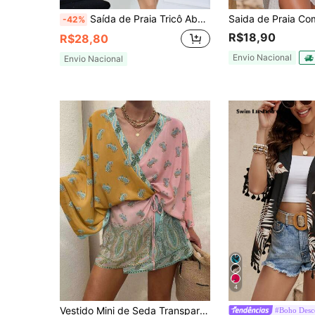
Saída de Praia Tricô Aberta Babado Cordão na Cintura Basica
-42%
R$18,90
R$28,80
Envio Nacional
Envio Nacional
4
em novo Capas Femininas
#2 Mais Vendido
Vestido Mini de Seda Transparente com Estampa Boêmia em Toda a Peça, Novo Lançamento Primavera/Verão Férias Praia
#Boho Desc
Quase esgotado!