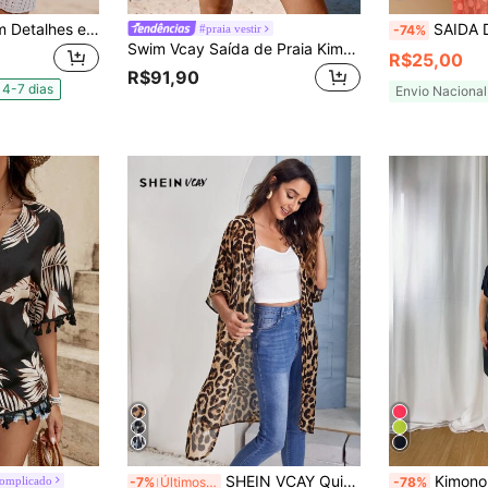
Saida de Praia Com Detalhes e Cordão Para ajuste Moda Feminina Saída de Banho Curta em Tricot Moda Verão
SAIDA DE P
#praia vestir
-74%
Swim Vcay Saída de Praia Kimono de Malha Vazada Cor Sólida para Férias
R$25,00
R$91,90
4-7 dias
Envio Nacional
SHEIN VCAY Quimono de Chiffon de Leopardo com Abertura Frontal e Bainha Partida, Verão
Kimono Elegante Liso 
omplicado
-7%
Últimos 2 dias
-78%