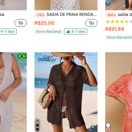
7
aia
SAIDA DE PRAIA RENDA MANGA LONGA TULI BOLINHA
saída de praia festa moda fe
-74%
-64%
(
R$25,00
R$21,88
4-7 dias
Envio Nacional
4-7 dias
Envio Nacional