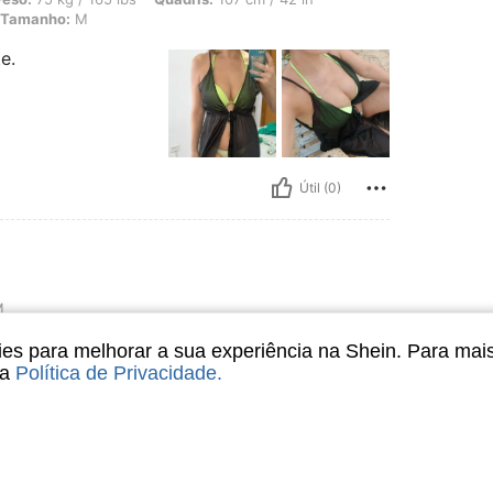
Tamanho:
M
e.
Útil (0)
M
s para melhorar a sua experiência na Shein. Para mai
sa
Política de Privacidade
.
Útil (0)