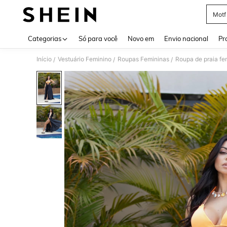
Motf
Use up 
Categorias
Só para você
Novo em
Envio nacional
Pr
Início
Vestuário Feminino
Roupas Femininas
Roupa de praia fe
/
/
/