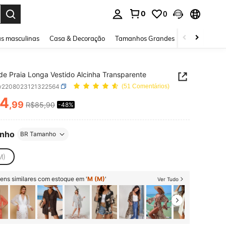
0
0
ar. Press Enter to select.
s masculinas
Casa & Decoração
Tamanhos Grandes
Joias e acessó
de Praia Longa Vestido Alcinha Transparente
w2208023121322564
(51 Comentários)
4
,99
R$85,90
-48%
ICE AND AVAILABILITY
nho
BR Tamanho
M)
tens similares com estoque em '
M (M)
'
Ver Tudo