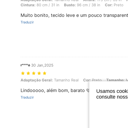
Cintura:
80 cm / 31 in
Busto:
96 cm / 38 in
Cor:
Preto
Muito bonito, tecido leve e um pouco transparent
Traduzir
r***o
30 Jan,2025
Adaptação Geral: Tamanho Real, Cor: Preto, Tamanho: M
Adaptação Geral:
Tamanho Real
Cor:
Preto
Tamanho:
Lindooooo, além bom, barato 🩷🩷🩷🩷 eu ameiiii
Usamos cookie
consulte nos
Traduzir