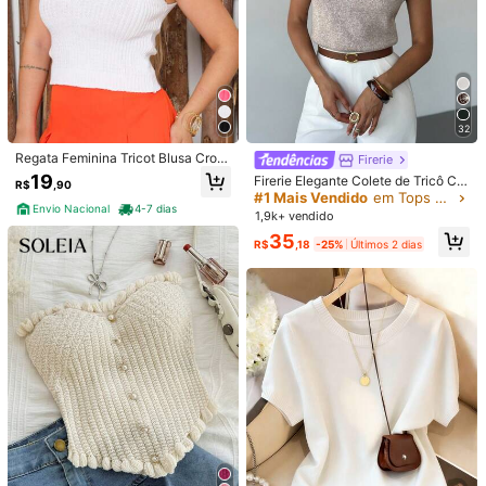
32
Regata Feminina Tricot Blusa Crop
Firerie
ped Toque Macio Caimento Excele
19
Firerie Elegante Colete de Tricô Ca
R$
,90
nte K
sual Versátil de Gola Alta e Sem Ma
#1 Mais Vendido
em Tops de malha femininos
Envio Nacional
4-7 dias
ngas, Blusas para Sair, Tops para a
1,9k+ vendido
Escola no Outono/Inverno
35
R$
,18
-25%
Últimos 2 dias
1/3
24
-67%
R$
,99
R$75,00
Entrega em 4-7 dias
Blusa regata lurex feminina alça fina moda verão
4,85
(
27
)
Tamanho
:
BR
Padrão
M
(M)
G
GG