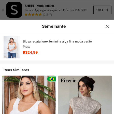
SHEIN - Moda online
×
OBTER
Baixe o App e ganhe cupom exclusivo de 15% OFF!
(2,847)
Semelhante
Blusa regata lurex feminina alça fina moda verão
Prata
R$24,99
Itens Similares