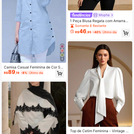
Mopha
1 Peça Blusa Regata com Amarraçã
o na Frente de Cor Sólida para Mulh
Somente 8 Restante
eres, Uso Diário, Encontros, Viagen
46
R$
,95
-40%
Último dia
s, Primavera/Verão, Azul
4
Camisa Casual Feminina de Cor Sól
89
ida com Manga com Punho e Aboto
R$
,19
-8%
Último dia
amento Simples, Lançamento 2026
Primavera Outono
Top de Cetim Feminina - Vintage D