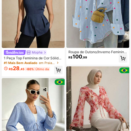
Roupa de Outono/Inverno Feminina,
Mopha
100
Camisa Casual de Manga Longa co
R$
,99
1 Peça Top Feminina de Cor Sólida
m Estampa Digital de Coração em B
de Manga Curta, Adequada para Fé
#1 Mais Bem Avaliado
em Praia Roupas árabes
loco de Cores Listrado, Gola Lapela
rias, Uso Diário, Encontros, Primave
28
com Botões na Frente, Adequada p
R$
,45
-60%
Último dia
ra/Verão, Azul
ara Uso Casual Diário, Halloween,
Camiseta de Natal