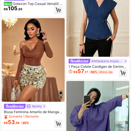
Solavon Top Casual Versátil P
Novo
105
lissada com Poá Estilo Árabe para
R$
,95
Mulheres
#Alfaiataria Impecável
1 Peça Colete Cardigan de Denim A
57
marrado de Cor Sólida para Mulher
R$
,17
-50%
Último dia
es, Adequado para Férias, Uso Diári
o, Encontros, Viagens, Primavera/V
erão
Aprery
Blusa Feminina Amarilo de Manga L
onga com Ombros Abertos, Estilo Inf
Somente 1 Restante
luenciador de Moda, Sensual, de C
53
R$
,59
-20%
or Sólida, com Babados, Camada B
ase para Primavera, Eid