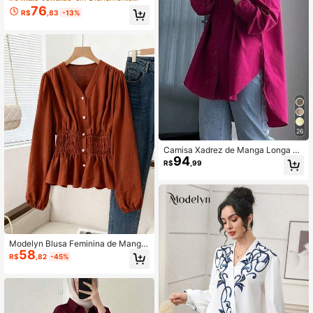
Longa com Bainha Assimétrica no E
76
R$
,83
-13%
stilo Francês Gracioso, Roupa para
o Ramadã, Adequada para Uso no
Outono
26
Camisa Xadrez de Manga Longa Fe
94
minina, Colarinho Virado, Botões na
R$
,99
Frente, Tecido Trançado, Design Si
mples e Elegante Primavera Outono
Modelyn Blusa Feminina de Manga
58
Longa, Gola V Francesa, Cintura Fr
R$
,82
-45%
anzida, Ajuste Slim, Outono