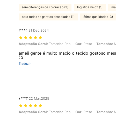
sem diferenças de coloração (3)
logística veloz (1)
mar
para todas as garotas descoladas (1)
ótima qualidade (13)
t***5
21 Dec,2024
Adaptação Geral: Tamanho Real, Cor: Preto, Tamanho: M
Adaptação Geral:
Tamanho Real
Cor:
Preto
Tamanho:
ameii gente é muito macio o tecido gostoso mes
🥰
Traduzir
s***7
22 Mar,2025
Adaptação Geral: Tamanho Real, Cor: Preto, Tamanho: M
Adaptação Geral:
Tamanho Real
Cor:
Preto
Tamanho: