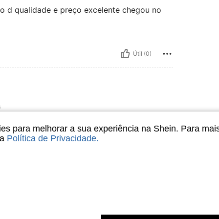
o d qualidade e preço excelente chegou no
Útil (0)
G
s para melhorar a sua experiência na Shein. Para mai
sa
Política de Privacidade
.
Útil (0)
liações