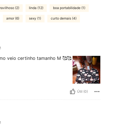
avilhoso (2)
linda (12)
boa portabilidade (1)
amor (6)
sexy (1)
curto demais (4)
M
mo veio certinho tamanho M 🥰🥰
Útil (0)
M