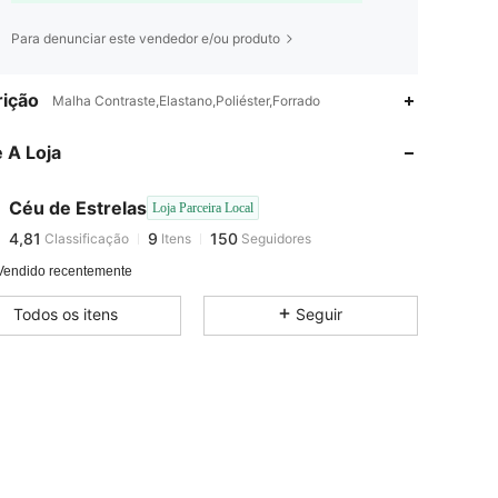
Para denunciar este vendedor e/ou produto
4,81
9
150
ição
Malha Contraste,Elastano,Poliéster,Forrado
 A Loja
4,81
9
150
Céu de Estrelas
Loja Parceira Local
4,81
9
150
Classificação
Itens
Seguidores
c***1
pago
1 dia atrás
Vendido recentemente
4,81
9
150
Todos os itens
Seguir
4,81
9
150
4,81
9
150
4,81
9
150