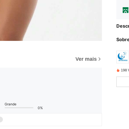
Descr
Sobre
Ver mais
198 
Grande
0%