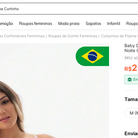
ma Curtinho
and down arrow keys to navigate search Buscas recentes and Pesquisar e Encontr
omoção
Roupas femininas
Moda praia
Sapatos
Infantil
Roupa
as Confortáveis Femininas
Roupas de Dormir Femininas
Conjuntos de Pijama
/
/
Baby D
Noite 
SKU: s
2
R$
PR
En
Tama
M (
Envia