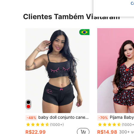
C
Clientes Também Visitaram
baby doll conjunto canelado liso pijaminha roupa de dormir estampado pijama ribana cropped
Pijama Baby Doll Liganete Moda 
-48%
-70%
(1000+)
(1000+
R$22,99
R$14,98
300+ v