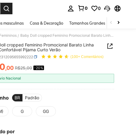
0
0
ar. Press Enter to select.
s masculinas
Casa & Decoração
Tamanhos Grandes
Joias e acessó
 Femininos
Baby Doll cropped Feminino Promocional Barato Linha Noite Confortável Pijama Curto Verão
/
oll cropped Feminino Promocional Barato Linha
Confortável Pijama Curto Verão
i2312095655992222
(100+ Comentários)
0
,00
R$25,00
-20%
ICE AND AVAILABILITY
vio Nacional
nho
BR
Padrão
M)
G
GG
do por