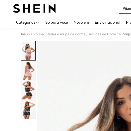
Pija
Use up 
Categorias
Só para você
Novo em
Envio nacional
Pr
Início
Roupa interior e roupa de dormir
Roupas de Dormir e Roup
/
/