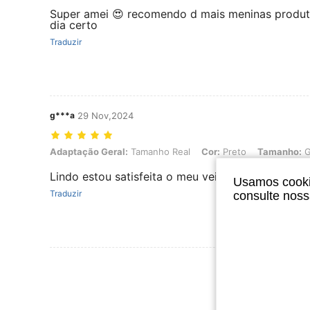
Super amei 😍 recomendo d mais meninas produt
dia certo
Traduzir
g***a
29 Nov,2024
Adaptação Geral: Tamanho Real, Cor: Preto, Tamanho: G
Adaptação Geral:
Tamanho Real
Cor:
Preto
Tamanho:
Lindo estou satisfeita o meu veio na cor azul
Usamos cookie
Traduzir
consulte nos
Ver Mais Ava