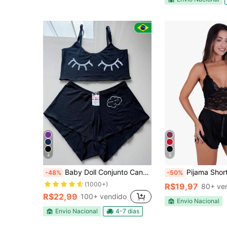
4
5
Baby Doll Conjunto Canelado Pijaminha Roupa De Dormir Estampado Pijama Cropped
Pijama Short Doll Re
-48%
-50%
(1000+)
R$19,97
80+ ve
R$22,99
100+ vendido
Envio Nacional
Envio Nacional
4-7 dias