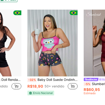
nda Luxo Confortável
Baby Doll Suede Ondinha Personagens SORTIDOS Pijama de Dormir Conforto
Sl
-32%
Slumberist Conjunto de Lin
-5%
R$18,90
ndido
50+ vendido
R$60,95
Envio Nacional
Estimado