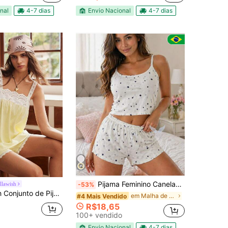
(100+)
nal
4-7 dias
Envio Nacional
4-7 dias
Pijama Feminino Canelado Curto com Alça Regulável Conjunto Baby Doll Confortável Moda Intima Liso e Estampado
llawish
-53%
êmio em Algodão com Bordado, Renda, Patchwork e Contraste de Cores, Confortável em Mistura de Algodão
em Malha de contraste Roupa de dormir feminina
#4 Mais Vendido
R$18,65
100+ vendido
Envio Nacional
4-7 dias