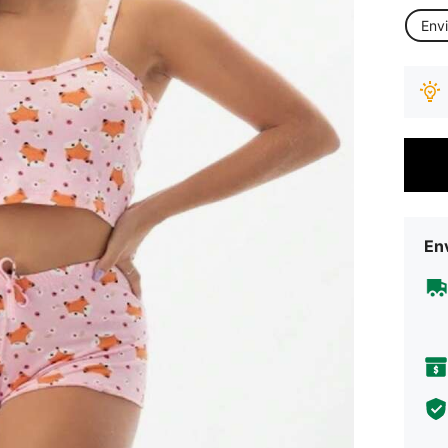
Env
Env