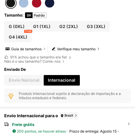
Valorizar a Silhueta.
Tamanho
:
BR
Padrão
G
(0XL)
G1
(1XL)
G2
(2XL)
G3
(3XL)
9 left
G4
(4XL)
Guia de tamanhos
Verifique meu tamanho
91%
achou que o tamanho era fiel
Não é o seu tamanho? Conte-nos
Enviado De
Envio Nacional
Internacional
Produto Internacional sujeito à declaração de importação e a
tributos estaduais e federais.
Envio Internacional para o
Brazil
Frete grátis
200 pontos, se houver atraso
Prazo de entrega:
Agosto 15 -