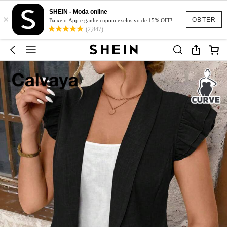
SHEIN - Moda online
×
OBTER
Baixe o App e ganhe cupom exclusivo de 15% OFF!
(2,847)