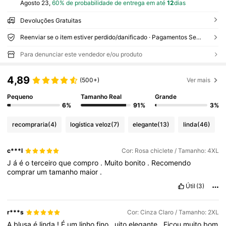
Agosto 23,
60% de probabilidade de entrega em até
12
dias
Devoluções Gratuitas
Reenviar se o item estiver perdido/danificado · Pagamentos Seguros · Proteção de privacidade
Para denunciar este vendedor e/ou produto
4,89
(500+)
Ver mais
Pequeno
Tamanho Real
Grande
6%
91%
3%
recompraria
(4)
logística veloz
(7)
elegante
(13)
linda
(46)
c***l
Cor: Rosa chiclete / Tamanho: 4XL
J
á
é
o
terceiro
que
compro
.
Muito
bonito
.
Recomendo
comprar
um
tamanho
maior
.
Útil
(3)
r***s
Cor: Cinza Claro / Tamanho: 2XL
A
blusa
é
linda
!
É
um
linho
fino
,
uito
elegante
.
Ficou
muito
bom