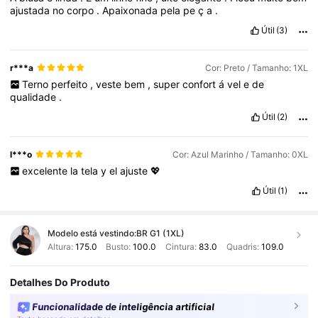
ajustada
no
corpo
.
Apaixonada
pela
pe
ç
a
.
Útil
(3)
r***a
Cor: Preto / Tamanho: 1XL
Terno
perfeito
,
veste
bem
,
super
confort
á
vel
e
de
qualidade
.
Útil
(2)
l***o
Cor: Azul Marinho / Tamanho: 0XL
excelente
la
tela
y
el
ajuste
💖
Útil
(1)
Modelo está vestindo:
BR G1 (1XL)
Altura:
175.0
Busto:
100.0
Cintura:
83.0
Quadris:
109.0
Detalhes Do Produto
Funcionalidade de inteligência artificial