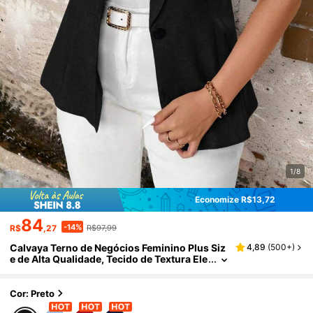
1/8
Economize R$13,72
84
-14%
R$
,27
R$97,99
Calvaya Terno de Negócios Feminino Plus Siz
4,89
(
500+
)
e de Alta Qualidade, Tecido de Textura Ele
vada, Gola Lapela, Botões na Frente, Man
gas com Babados Duplos, Adequado para Us
o Diário, Escritório, Festa, Formatura, Volta às
Cor: Preto
Aulas, Professoras. Pode Destacar a Cintura e