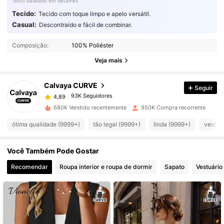
Texto baseado em detalhes
Tecido:
Tecido com toque limpo e apelo versátil.
Casual:
Descontraído e fácil de combinar.
93K Seguidores
4,89
Composição:
100% Poliéster
93K Seguidores
4,89
Veja mais
Calvaya CURVE
Seguir
93K Seguidores
4,89
c***g
pago
1 dia atrás
680K Vendido recentemente
950K Compra recorrente
93K Seguidores
4,89
ótima qualidade (9999+)
tão legal (9999+)
linda (9999+)
veste 
Você Também Pode Gostar
93K Seguidores
4,89
Recomendar
Roupa interior e roupa de dormir
Sapato
Vestuário
93K Seguidores
4,89
93K Seguidores
4,89