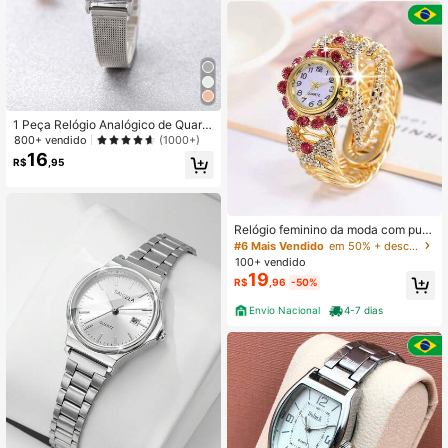
1 Peça Relógio Analógico de Quartz
o com Pulseira Prateada Simples de
800+ vendido
(1000+)
Malha para Mulheres, Adequado pa
16
R$
,95
ra Uso Diário e Presentes
Relógio feminino da moda com puls
eira de quartzo digital de diamante,
#6 Mais Vendido
em 50% + desconto Relógios de quartzo feminino
acessórios para relógio e luxuoso, p
100+ vendido
resente
19
R$
,96
-50%
Envio Nacional
4-7 dias