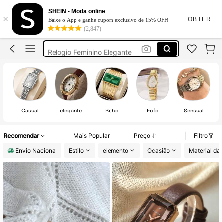
Relógio Feminino Elegante
SHEIN - Moda online
×
Relogios Feminino
OBTER
Baixe o App e ganhe cupom exclusivo de 15% OFF!
(2,847)
Relógio Feminino
Relogio Feminino Elegante
Relógio Feminino Aço Inoxidável
Relógio Feminino Elegante
Relogios Feminino
Casual
elegante
Boho
Fofo
Sensual
Recomendar
Mais Popular
Preço
Filtro
Envio Nacional
Estilo
elemento
Ocasião
Material da 