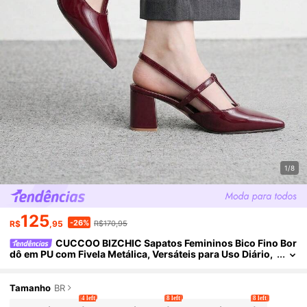
1/8
125
-26%
R$
,95
R$170,95
CUCCOO BIZCHIC Sapatos Femininos Bico Fino Bor
dô em PU com Fivela Metálica, Versáteis para Uso Diário,
Moda, Festa, Compras, Festival, Confortáveis, Salto Bloc
o
Tamanho
BR
4 left
8 left
8 left