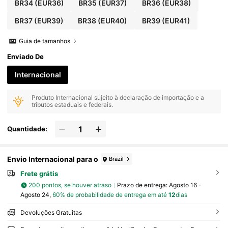
BR34
(EUR36)
BR35
(EUR37)
BR36
(EUR38)
BR37
(EUR39)
BR38
(EUR40)
BR39
(EUR41)
Guia de tamanhos
Enviado De
Internacional
Produto Internacional sujeito à declaração de importação e a
tributos estaduais e federais.
Quantidade:
Envio Internacional para o
Brazil
Frete grátis
200 pontos, se houver atraso
Prazo de entrega:
Agosto 16 -
Agosto 24,
60% de probabilidade de entrega em até
12
dias
Devoluções Gratuitas