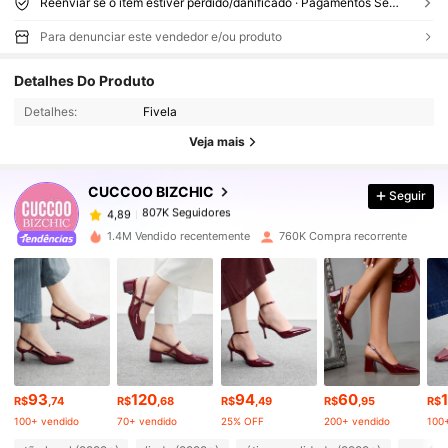
Reenviar se o item estiver perdido/danificado · Pagamentos Seguros · Proteção de privacidade
Para denunciar este vendedor e/ou produto
807K Seguidores
4,89
Detalhes Do Produto
Detalhes:
Fivela
807K Seguidores
4,89
Veja mais
CUCCOO BIZCHIC
Seguir
807K Seguidores
4,89
a***5
pago
1 dia atrás
1.4M Vendido recentemente
760K Compra recorrente
807K Seguidores
4,89
807K Seguidores
4,89
807K Seguidores
4,89
93
120
94
60
R$
,74
R$
,68
R$
,49
R$
,95
R$
100+ vendido
70+ vendido
25% OFF
200+ vendido
100
807K Seguidores
4,89