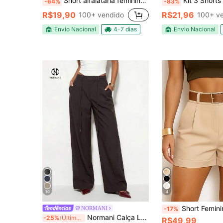
Short alfaiataria feminino com ziper na lateral
Kit 3 Shorts Casual Feminino Alfaiataria Com Ci
-64%
-83%
R$19,90
R$21,96
100+ vendido
100+ v
Envio Nacional
4-7 dias
Envio Nacional
10
4
Short Feminino Alfaiataria Cintura A
NORMANI
-17%
Normani Calça Longa Casual Versátil para Trabalho Feminina, Cor Sólida, Marrom Escuro, Outono, Dia dos Professores, Escritório
-25%
Últimos 3 dias
R$49,99