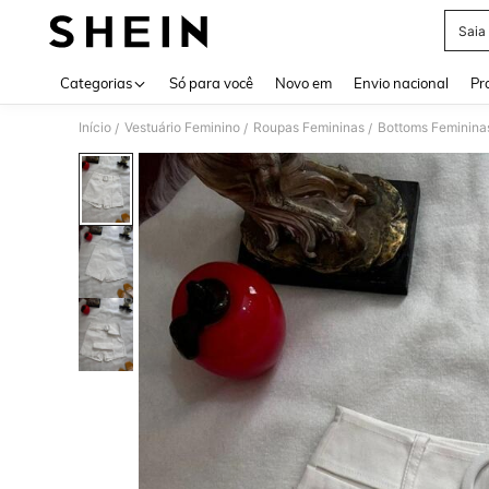
Saia
Use up 
Categorias
Só para você
Novo em
Envio nacional
Pr
Início
Vestuário Feminino
Roupas Femininas
Bottoms Feminina
/
/
/