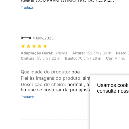
AMEIII COMPREM ÓTIMO TECIDO 🥰🥰🥰🥰
Traduzir
B***A
4 Nov,2023
Adaptação Geral: Grande, Altura: 152 cm / 60 in, Peso: 35 kg / 77 lbs
Adaptação Geral:
Grande
Altura:
152 cm / 60 in
Peso:
3
Cintura:
55 cm / 22 in
Busto:
70 cm / 28 in
Cor:
Vinho
Qualidade do produto
:
boa
Fiel às imagens do produto
:
sim
Descrição do cheiro
:
normal , a saia vinho taman
Usamos cookie
ho que se costurar da pra ajustar , gostei muito d
consulte nos
Traduzir
Ver Mais Ava