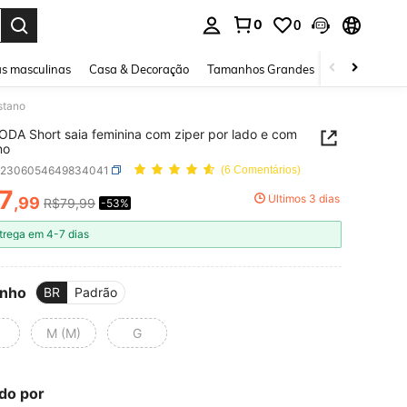
0
0
ar. Press Enter to select.
s masculinas
Casa & Decoração
Tamanhos Grandes
Joias e acessó
stano
DA Short saia feminina com ziper por lado e com
no
z2306054649834041
(6 Comentários)
7
Últimos 3 dias
,99
R$79,99
-53%
ICE AND AVAILABILITY
trega em 4-7 dias
nho
BR
Padrão
M (M)
G
do por