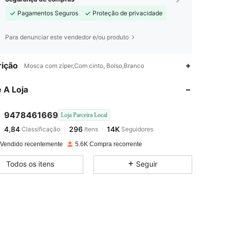
Pagamentos Seguros
Proteção de privacidade
Para denunciar este vendedor e/ou produto
4,84
296
14K
ição
Mosca com zíper,Com cinto, Bolso,Branco
 A Loja
4,84
296
14K
9478461669
Loja Parceira Local
4,84
296
14K
Classificação
Itens
Seguidores
a***o
pago
1 dia atrás
 Vendido recentemente
5.6K Compra recorrente
4,84
296
14K
Todos os itens
Seguir
4,84
296
14K
4,84
296
14K