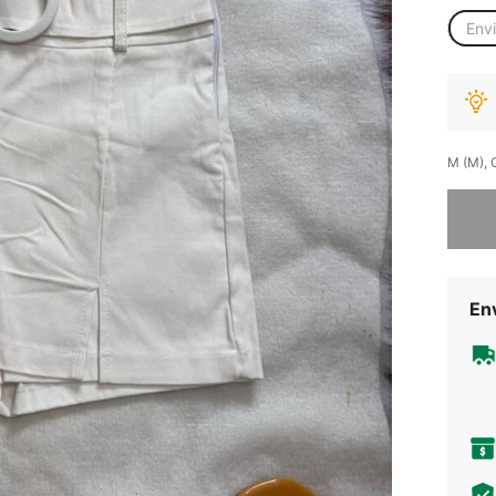
Env
M (M), 
Desculp
Env