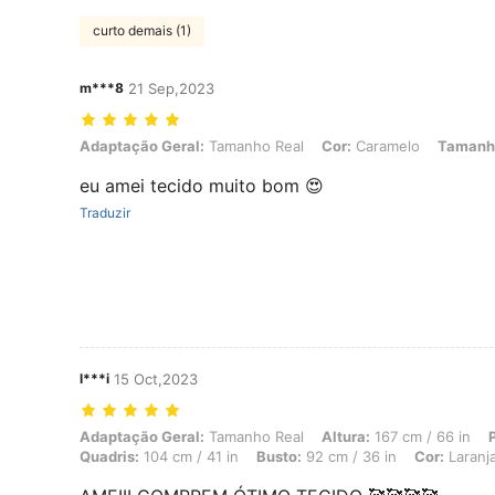
curto demais (1)
m***8
21 Sep,2023
Adaptação Geral: Tamanho Real, Cor: Caramelo, Tamanho: G
Adaptação Geral:
Tamanho Real
Cor:
Caramelo
Tamanh
eu amei tecido muito bom 😍
Traduzir
l***i
15 Oct,2023
Adaptação Geral: Tamanho Real, Altura: 167 cm / 66 in, Peso: 63 kg / 
Adaptação Geral:
Tamanho Real
Altura:
167 cm / 66 in
Quadris:
104 cm / 41 in
Busto:
92 cm / 36 in
Cor:
Laranj