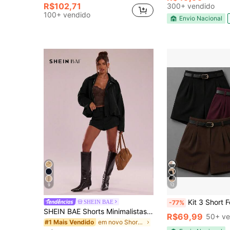
R$102,71
300+ vendido
100+ vendido
Envio Nacional
9
12
Kit 3 Short Feminino Alfaiataria Cintura Alta Co
SHEIN BAE
-77%
SHEIN BAE Shorts Minimalistas Preguiçosos Casuais Versáteis de Cor Sólida
R$69,99
50+ ve
em novo Shorts Femininos
#1 Mais Vendido