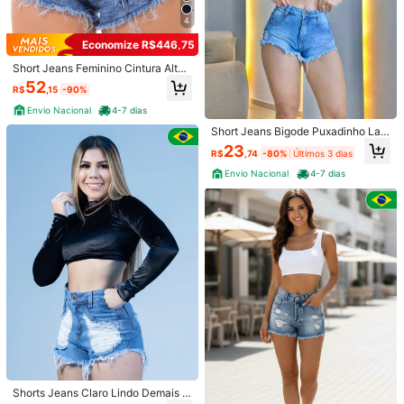
4
Economize R$446,75
Short Jeans Feminino Cintura Alta
Levanta Bumbum Com Lycra
52
1/6
R$
,15
-90%
Envio Nacional
4-7 dias
148
-54%
R$
,89
R$324,90
Short Jeans Bigode Puxadinho Lav
agem Clara Feminino
23
R$
,74
-80%
Últimos 3 dias
Entrega em 4-7 dias
Envio Nacional
4-7 dias
Kit 3 Short Jeans Feminino Levanta Bumbum
4,00
(
1
)
Modela Cintura
Tamanho
BR
PP
(34)
P
(36)
M
(38)
G
(40)
G
(42)
GG
(44)
EG
(46)
Não é o seu tamanho? Conte-nos
Todos os tamanho são elegíveis para
Entrega em 4-7 dias
Enviado De
Shorts Jeans Claro Lindo Demais F