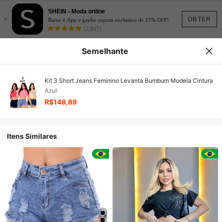
SHEIN - Moda online
×
OBTER
Baixe o App e ganhe cupom exclusivo de 15% OFF!
(2,847)
Semelhante
Kit 3 Short Jeans Feminino Levanta Bumbum Modela Cintura
Azul
R$148,89
Itens Similares