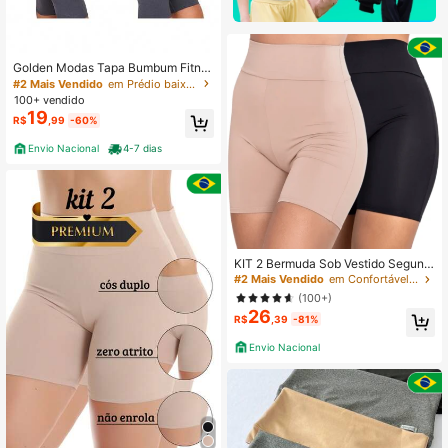
Golden Modas Tapa Bumbum Fitne
ss para Amarrar Moda Academia
#2 Mais Vendido
em Prédio baixo Shorts de segurança femininos
100+ vendido
19
R$
,99
-60%
Envio Nacional
4-7 dias
KIT 2 Bermuda Sob Vestido Segund
a Pele Bermuda Anagua Segunda P
#2 Mais Vendido
em Confortável Calções de alça femininos
ele Cintura Alta Casual-Confortável
(100+)
Casual-Esportivo Fofo-Doce Tecid
26
o Confortável Simples Cintura alta
R$
,39
-81%
Cintura média
Envio Nacional