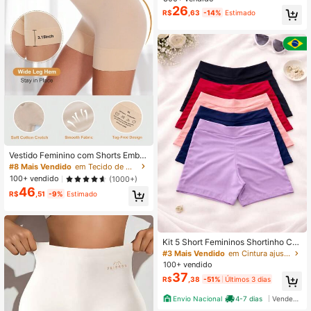
26
R$
,63
-14%
Estimado
Vestido Feminino com Shorts Embut
idos, Shorts Modeladores Lisos e S
#8 Mais Vendido
em Tecido de malha Shorts de segurança femininos
em Costura, Calcinha Tipo Boyshor
100+ vendido
(1000+)
t Anti-Atrito
46
R$
,51
-9%
Estimado
Kit 5 Short Femininos Shortinho Cur
to Fitness ou Anagua, Segunda Pel
#3 Mais Vendido
em Cintura ajustada Shorts de segurança femininos
e, Multicolorido, Moda Feminina par
100+ vendido
a o Dia a Dia com Cos Duplo
37
R$
,38
-51%
Últimos 3 dias
Envio Nacional
4-7 dias
Vendedor Indicado