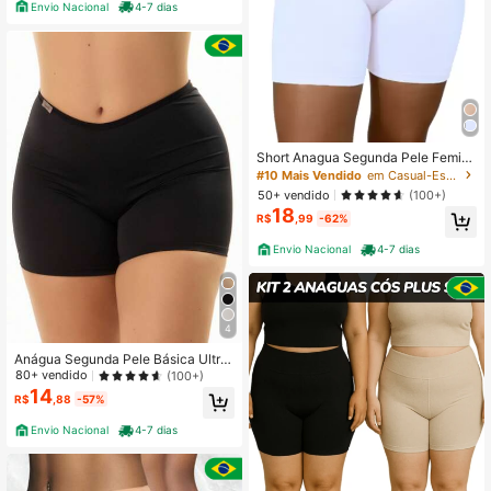
Envio Nacional
4-7 dias
Short Anagua Segunda Pele Femini
no Cintura Alta Não Marca Conforto
#10 Mais Vendido
em Casual-Esportivo Calções de alça femininos
Usar Com Saia E Vestido Adulto
50+ vendido
(100+)
18
R$
,99
-62%
Envio Nacional
4-7 dias
4
Anágua Segunda Pele Básica Ultra
Comfort Casual-Confortável Casua
80+ vendido
(100+)
l-Esportivo Fofo-Doce Simples Cint
14
R$
,88
-57%
ura alta Não Enrola e Não Marca
Envio Nacional
4-7 dias