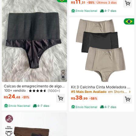
11
em costura shortinho cores lisas ne
R$
,31
-55%
Últimos 3 dias
utras
Envio Nacional
4-7 dias
Calcas de emagrecimento de algod
Kit 3 Calcinha Cinta Modeladora Pó
ao de cintura alta para mulheres
100+ vendido
(1000+)
s Parto Cintura Alta Lateral Reforça
#5 Mais Bem Avaliado
em Shorts de segurança femininos
da Frimarket
24
38
R$
,48
-51%
R$
,99
-58%
Envio Nacional
4-7 dias
Envio Nacional
4-7 dias