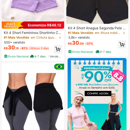
Economize R$48,12
Kit 4 Short Anagua Segunda Pele B
ermuda Feminino Cintura Alta Vesti
Kit 4 Short Femininos Shortinho Cur
#1 Mais Vendido
em Altura média Shorts de segurança femininos
do - Anagua
to Fitness ou Anagua, Segunda Pel
#1 Mais Vendido
em Cintura ajustada Shorts de segurança femininos
3,8k+ vendido
e, Multicolorido, Moda Feminina par
30
500+ vendido
R$
,09
-37%
a o Dia a Dia com Cos Duplo
30
R$
,18
-61%
Últimos 3 dias
Envio Nacional
4-7 dias
Envio Nacional
4-7 dias
Vendedor Indicado