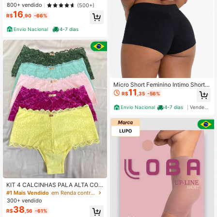
GRINGA CORAÇÃO
800+ vendido
(500+)
16
R$
,90
-66%
Envio Nacional
4-7 dias
Micro Short Feminino Intimo Shortin
11
ho Curto Calcinha Segunda Pele An
R$
,35
-56%
agua Moda Intima Lingerie Promoç
ão Revenda Calcinha Grande
Envio Nacional
4-7 dias
Vendedor Indicado
KIT 4 CALCINHAS PALA ALTA COT
TON MODELADORA
#1 Mais Vendido
em Renda contrastante Shorts de segurança feminino
300+ vendido
38
R$
,56
-61%