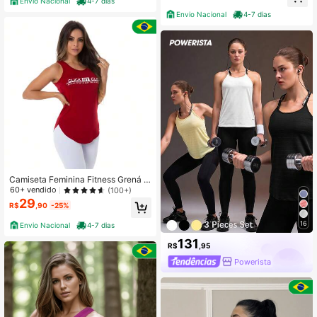
uros - RE03
Envio Nacional
4-7 dias
Envio Nacional
4-7 dias
Camiseta Feminina Fitness Grená C
lick
60+ vendido
(100+)
29
R$
,90
-25%
16
Envio Nacional
4-7 dias
131
R$
,95
Powerista