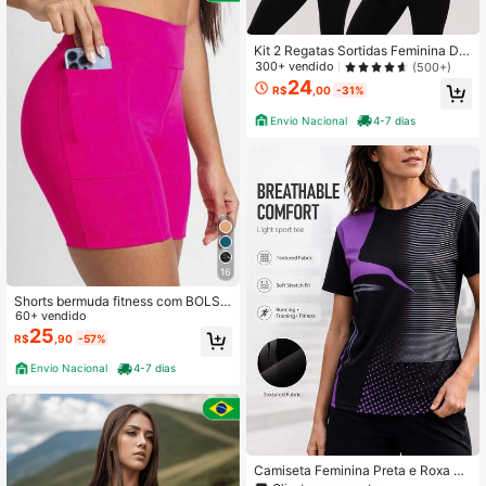
Kit 2 Regatas Sortidas Feminina Dry
Fit Fitness Academia
300+ vendido
(500+)
24
R$
,00
-31%
Envio Nacional
4-7 dias
16
Shorts bermuda fitness com BOLSO
cintura alta para academia ciclismo
60+ vendido
ginastica e atividade ar livre
25
R$
,90
-57%
Envio Nacional
4-7 dias
Camiseta Feminina Preta e Roxa co
m Estampa Geométrica Abstrata, M