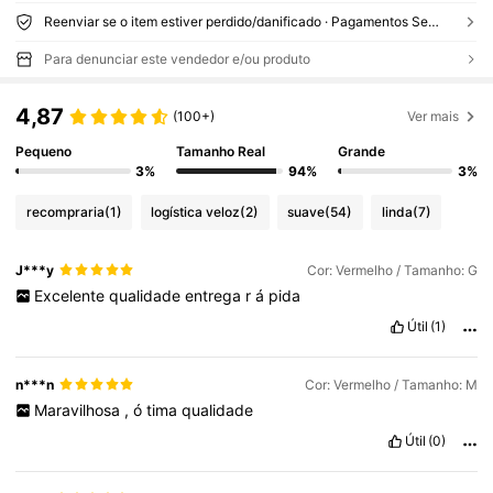
Reenviar se o item estiver perdido/danificado · Pagamentos Seguros · Proteção de privacidade
Para denunciar este vendedor e/ou produto
4,87
(100+)
Ver mais
Pequeno
Tamanho Real
Grande
3%
94%
3%
recompraria
(1)
logística veloz
(2)
suave
(54)
linda
(7)
J***y
Cor: Vermelho / Tamanho: G
Excelente
qualidade
entrega
r
á
pida
Útil
(1)
n***n
Cor: Vermelho / Tamanho: M
Maravilhosa
,
ó
tima
qualidade
Útil
(0)