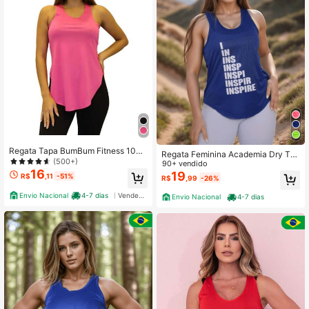
Regata Tapa BumBum Fitness 1082
Regata Feminina Academia Dry Tap
6
(500+)
a Bumbum Inspired Moda Fitness A
90+ vendido
16
cademia Esportiva Treino Corrida C
19
R$
,11
-51%
R$
,99
-26%
aminhada e Casual Carnaval
Envio Nacional
4-7 dias
Vendedor Indicado
Envio Nacional
4-7 dias