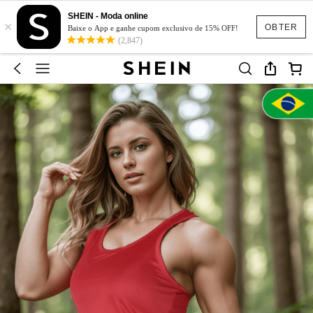
SHEIN - Moda online
×
OBTER
Baixe o App e ganhe cupom exclusivo de 15% OFF!
(2,847)