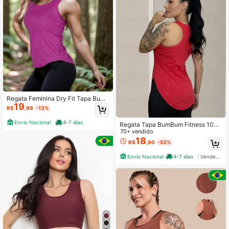
Regata Feminina Dry Fit Tapa Bumb
19
um Fitness Academia Esportiva Trei
R$
,99
-13%
no Corrida Caminhada Casual Carn
aval
Envio Nacional
4-7 dias
Regata Tapa BumBum Fitness 1082
6
70+ vendido
18
R$
,90
-53%
Envio Nacional
4-7 dias
Vendedor Indicado