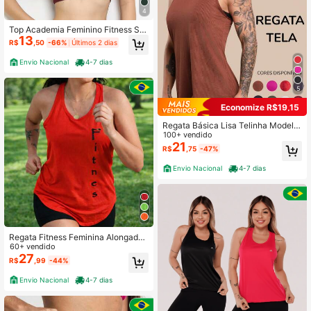
4
Top Academia Feminino Fitness Su
13
plex
R$
,50
-66%
Últimos 2 dias
Envio Nacional
4-7 dias
5
Economize R$19,15
Regata Básica Lisa Telinha Modelo
Nadador Feminina Camiseta Acade
100+ vendido
mia Treino Musculação Tecido Lev
21
R$
,75
-47%
e GJR Modas
Envio Nacional
4-7 dias
Regata Fitness Feminina Alongada
Tapa Bumbum com Estampa Lateral
60+ vendido
– Academia, Treino e Caminhada
27
R$
,99
-44%
Envio Nacional
4-7 dias