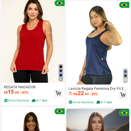
6
REGATA NADADOR
Lavicta Regata Feminina Dry Fit Es
15
22
portiva Costas Nadador Com Microf
R$
,99
-47%
R$
,90
-21%
uros - RE03
Envio Nacional
4-7 dias
Envio Nacional
4-7 dias