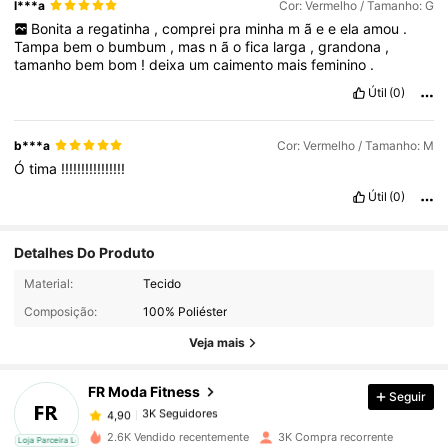
l***a
Cor: Vermelho / Tamanho: G
Bonita
a
regatinha
,
comprei
pra
minha
m
ã
e
e
ela
amou
.
Tampa
bem
o
bumbum
,
mas
n
ã
o
fica
larga
,
grandona
,
tamanho
bem
bom
!
deixa
um
caimento
mais
feminino
.
Útil
(0)
b***a
Cor: Vermelho / Tamanho: M
Ó
tima
!!!!!!!!!!!!!!!!
Útil
(0)
Detalhes Do Produto
3K Seguidores
4,90
Material:
Tecido
Composição:
100% Poliéster
3K Seguidores
4,90
Veja mais
FR Moda Fitness
Seguir
3K Seguidores
4,90
f***o
pago
1 dia atrás
2.6K Vendido recentemente
3K Compra recorrente
cal
Loja Parceira Local