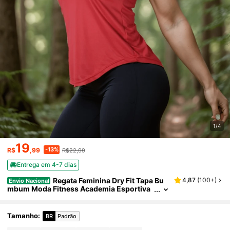
1/4
19
-13%
R$
,99
R$22,99
Entrega em 4-7 dias
Regata Feminina Dry Fit Tapa Bu
4,87
(
100+
)
Envio Nacional
mbum Moda Fitness Academia Esportiva
Treino Corrida Caminhada Casual Carnav
al
Tamanho
:
BR
Padrão