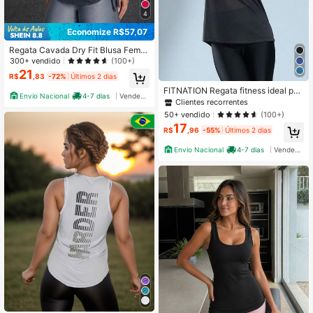
4
Economize R$57,07
Regata Cavada Dry Fit Blusa Femin
ina Fitness Decote Lateral Tapa Bu
300+ vendido
(100+)
mbum Top Treino Academia Corrida
21
R$
,83
-72%
Últimos 2 dias
FITNATION Regata fitness ideal par
Envio Nacional
4-7 dias
Vendedor Indicado
a todos os esportes
Clientes recorrentes
50+ vendido
(100+)
17
R$
,96
-55%
Últimos 2 dias
Envio Nacional
4-7 dias
Vendedor Indicado