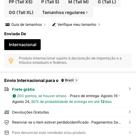
PP
(Tall XS)
P
(Tall S)
M
(Tall M)
G
(Tall L)
GG
(Tall XL)
Tamanhos regulares
Guia de tamanhos
Verifique meu tamanho
Enviado De
Internacional
Produto Internacional sujeito à declaração de importação e a
tributos estaduais e federais.
Envio Internacional para o
Brazil
Frete grátis
200 pontos, se houver atraso
Prazo de entrega:
Agosto 16 -
Agosto 24,
60% de probabilidade de entrega em até
12
dias
Devoluções Gratuitas
Reenviar se o item estiver perdido/danificado · Pagamentos Seguros · Proteção de privacidade
Para denunciar este vendedor e/ou produto