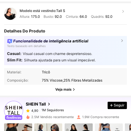
Modelo está vestindo:
Tall S
Altura:
175.0
Busto:
92.0
Cintura:
64.0
Quadris:
92.0
Detalhes Do Produto
Funcionalidade de inteligência artificial
Texto baseado em detalhes
Casual:
Visual casual com charme despretensioso.
Slim Fit:
Silhueta ajustada para um visual impecável.
1M Seguidores
4,90
Material:
Tricô
Composição:
75% Viscose,25% Fibras Metalizadas
1M Seguidores
4,90
Veja mais
SHEIN Tall
Seguir
1M Seguidores
4,90
n***i
pago
1 dia atrás
2.5M Vendido recentemente
1.9M Compra recorrente
1M Seguidores
4,90