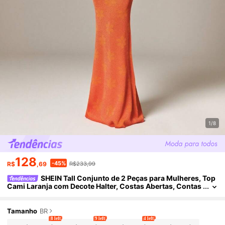
1/8
128
-45%
R$
,69
R$233,99
SHEIN Tall Conjunto de 2 Peças para Mulheres, Top
Cami Laranja com Decote Halter, Costas Abertas, Contas
e Estampa Floral em Tricô + Saia Longa Extra com Estam
pa, para Férias de Verão na Praia, Outono/Inverno, para Mulh
eres Altas
Tamanho
BR
8 left
9 left
4 left