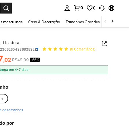
0
0
ar. Press Enter to select.
s masculinas
Casa & Decoração
Tamanhos Grandes
Joias e acessó
ed Isadora
z2306260433993932
(8 Comentários)
7
,02
R$49,99
-66%
ICE AND AVAILABILITY
trega em 4-7 dias
nho
co
a de tamanhos
do por