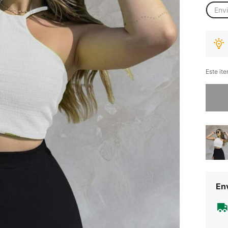
Env
Este it
Desculp
Env