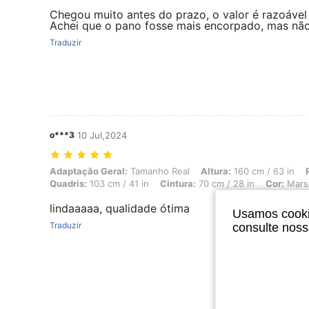
Chegou muito antes do prazo, o valor é razoável 
Achei que o pano fosse mais encorpado, mas não
Traduzir
o***3
10 Jul,2024
Adaptação Geral: Tamanho Real, Altura: 160 cm / 63 in, Peso: 56 kg /
Adaptação Geral:
Tamanho Real
Altura:
160 cm / 63 in
Quadris:
103 cm / 41 in
Cintura:
70 cm / 28 in
Cor:
Mars
lindaaaaa, qualidade ótima
Usamos cookie
Traduzir
consulte nos