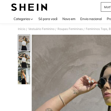
Motf
Use up 
Categorias
Só para você
Novo em
Envio nacional
Pr
Início
Vestuário Feminino
Roupas Femininas
Femininos Tops, B
/
/
/