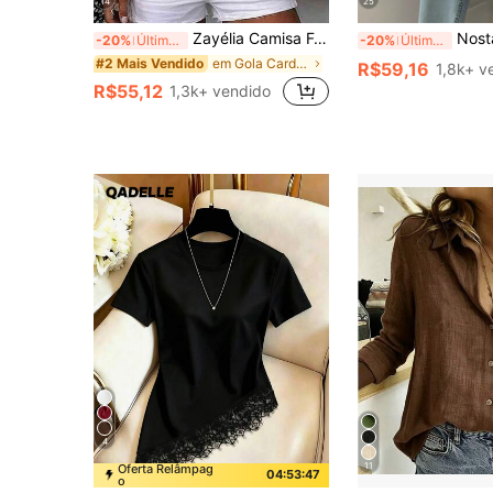
14
25
Zayélia Camisa Feminina de Verão Elegante e Simples, Tecido Liso, Casual, Camisa de Trabalho
NostaNoir Camisa Longa de Ma
-20%
Últimos 3 dias
-20%
Últimos 3 dias
em Gola Cardigan Tops, blusas e camisetas feminina
#2 Mais Vendido
R$59,16
1,8k+ v
R$55,12
1,3k+ vendido
4
11
Oferta Relâmpag
04:53:45
o