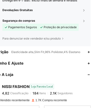
Entrega em 4-7 dias : exclui finais de semana e feriados
Devoluções Gratuitas
Segurança de compras
Pagamentos Seguros
Proteção de privacidade
Para denunciar este vendedor e/ou produto
ição
Elasticidade alta,Slim Fit,96% Poliéster,4% Elastano
4,82
184
2.1K
nho E Ajuste
 A Loja
4,82
184
2.1K
NISSI FASHION
Loja Parceira Local
4,82
184
2.1K
Classificação
Itens
Seguidores
r***o
pago
1 dia atrás
 Vendido recentemente
1.7K Compra recorrente
4,82
184
2.1K