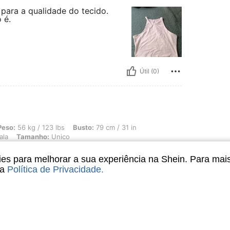
para a qualidade do tecido.
 é.
Útil (0)
 123 lbs, Busto: 79 cm / 31 in, Quadris: 103 cm / 41 in, Cintura: 70 cm / 28 in, C
Peso:
56 kg / 123 lbs
Busto:
79 cm / 31 in
ala
Tamanho:
Unico
s para melhorar a sua experiência na Shein. Para mai
sa
Política de Privacidade
.
Útil (1)