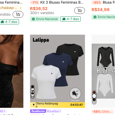
na Viscose Com Mangas Comprida
Kit 3 Blusas Femininas Básicas Baby Look Blusinha Decote Quadrado Manga Curta Cropped Suplex Com Forro Modeladora Casual Versátil Blogueira
Blusa Feminina Manga Longa Peluciada
-71%
-65%
em Poliéster Camisetas diárias
R$36,52
R$34,99
300+ vendido
endido
Envio Nacio
Envio Nacional
4-7 dias
4-7 dias
5
40
Oferta Relâmpag
04:53:45
o
BAE
#GradSzn
-58%
Últimos 3 dias
em Elegante Tops Femininos