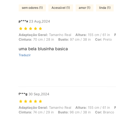
sem odores (1)
Acessível (1)
amor (1)
linda (1)
p***a
23 Aug,2024
Adaptação Geral: Tamanho Real, Altura: 155 cm / 61 in, Peso: 59 kg /
Adaptação Geral:
Tamanho Real
Altura:
155 cm / 61 in
P
Cintura:
70 cm / 28 in
Busto:
97 cm / 38 in
Cor:
Preto
uma bela blusinha basica
Traduzir
f***g
30 Sep,2024
Adaptação Geral: Tamanho Real, Altura: 155 cm / 61 in, Peso: 62 kg /
Adaptação Geral:
Tamanho Real
Altura:
155 cm / 61 in
P
Cintura:
74 cm / 29 in
Busto:
96 cm / 38 in
Cor:
Branco