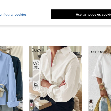
liações
onfigurar cookies
Aceitar todos os cooki