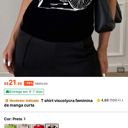
1/3
21
-76%
R$
,98
R$89,99
Entrega em 4-7 dias
T shirt viscolycra feminina
4,86
(
100+
)
Vendedor Indicado
de manga curta
Cor: Preto