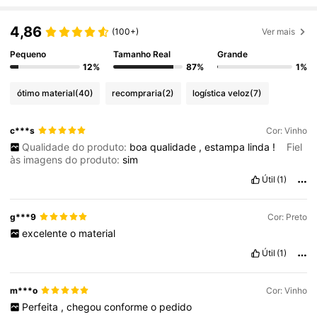
4,86
(100+)
Ver mais
Pequeno
Tamanho Real
Grande
12%
87%
1%
ótimo material
(40)
recompraria
(2)
logística veloz
(7)
c***s
Cor: Vinho
Qualidade do produto:
boa
qualidade
,
estampa
linda
!
Fiel
às imagens do produto:
sim
Útil
(1)
g***9
Cor: Preto
excelente
o
material
Útil
(1)
m***o
Cor: Vinho
Perfeita
,
chegou
conforme
o
pedido