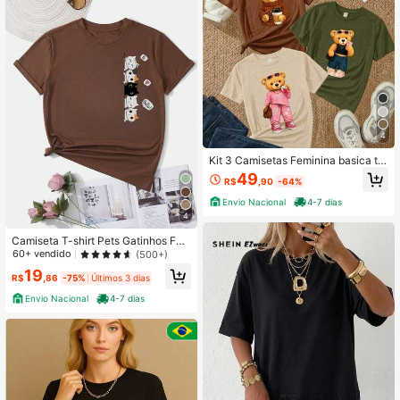
4
Kit 3 Camisetas Feminina basica t s
hirt blusinha Ursinho Teddy Bear Fa
49
R$
,90
-64%
shion Estilo Minimalista Uso Diário
Algodão 30.1
Envio Nacional
4-7 dias
4
Camiseta T-shirt Pets Gatinhos Fof
os Fofinho Tendencia Babylook 10
60+ vendido
(500+)
0% Algodão
19
R$
,86
-75%
Últimos 3 dias
Envio Nacional
4-7 dias