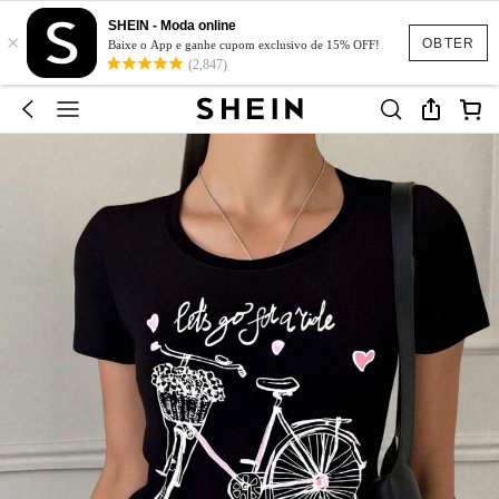
SHEIN - Moda online
×
OBTER
Baixe o App e ganhe cupom exclusivo de 15% OFF!
(2,847)