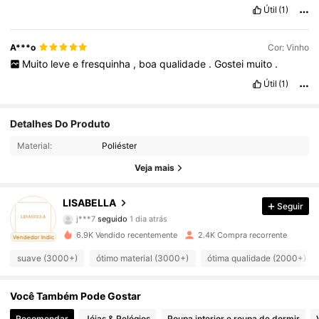
Útil
(1)
A***o
Cor: Vinho
Muito
leve
e
fresquinha
,
boa
qualidade
.
Gostei
muito
.
Útil
(1)
8.3K Seguidores
Detalhes Do Produto
4,85
Material:
Poliéster
8.3K Seguidores
4,85
Veja mais
8.3K Seguidores
4,85
LISABELLA
Seguir
j***7
seguido
1 dia atrás
8.3K Seguidores
4,85
6.9K Vendido recentemente
2.4K Compra recorrente
ado
Vendedor Indicado
8.3K Seguidores
4,85
suave (3000+)
ótimo material (3000+)
ótima qualidade (2000+)
8.3K Seguidores
4,85
Você Também Pode Gostar
Recomendar
Jóias & Relógios
Roupa interior e roupa de dormir