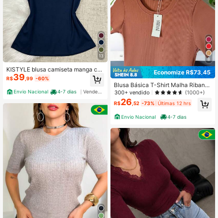
13
8
KISTYLE blusa camiseta manga cur
Economize R$73,45
39
ta com botãos\malha\canelada\bási
R$
,99
-60%
co\moda feminina
Blusa Básica T-Shirt Malha Ribana
Premium
Envio Nacional
4-7 dias
Vendedor Indicado
300+ vendido
(1000+)
26
R$
,52
-73%
Últimas 12 hrs
Envio Nacional
4-7 dias