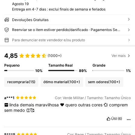
Agosto 19
Entrega em 4-7 dias : exclui finais de semana e feriados
Devoluções Gratuitas
Reenviar se o item estiver perdido/danificado · Pagamentos Seguros · Proteção de privacidade
Para denunciar este vendedor e/ou produto
4,85
(1000+)
Ver mais
Pequeno
Tamanho Real
Grande
10%
89%
1%
recompraria
(15)
ótimo material
(100+)
sem odores
(100+)
a***1
Cor: Verde Militar / Tamanho: Tamanho Único
linda
demais
maravilhosa
❤️
quero
outras
cores
💞
comprem
sem
medo
👏🥰
Útil
(6)
5***5
Cor: Bege / Tamanho: Tamanho Único