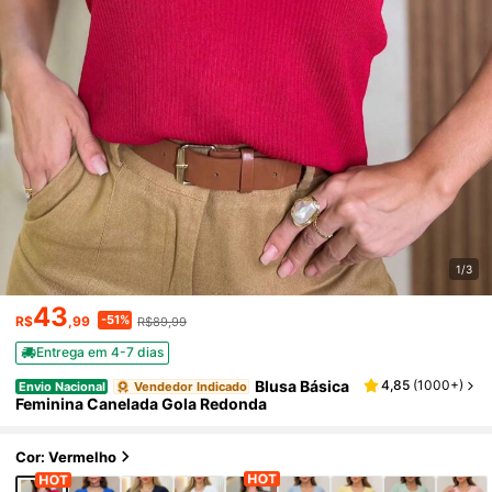
1/3
43
-51%
R$
,99
R$89,99
Entrega em 4-7 dias
Blusa Básica
4,85
(
1000+
)
Envio Nacional
Vendedor Indicado
Feminina Canelada Gola Redonda
Cor: Vermelho