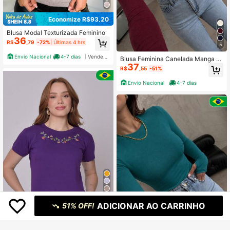
Economize R$93,20
Blusa Modal Texturizada Feminino
36
R$
,79
-72%
Últimas 4 hrs
5
Envio Nacional
4-7 dias
Vendedor Indicado
Blusa Feminina Canelada Manga L
37
onga com Renda Decote V Elegant
R$
,55
-51%
e
Envio Nacional
4-7 dias
19
ADICIONAR AO CARRINHO
51% OFF!
Economize R$56,27
Blusa Bordada T shirt Feminina Esta
mpada 100% Algodão Premium Ca