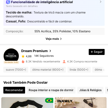
Funcionalidade de inteligência artificial
Texto baseado em detalhes
Tecido de malha:
Textura de tricô macia com um charme
descontraído.
Casual, Fofo:
Descontraído e fácil de combinar.
14K Seguidores
4,88
Composição:
55% Acrílica, 35% Poliéster, 10% Elastano
Veja mais
14K Seguidores
4,88
Dream Premium
Seguir
14K Seguidores
4,88
d***o
pago
1 dia atrás
8.3K Vendido recentemente
4.3K Compra recorrente
ado
Vendedor Indicado
suave (7000+)
ótimo material (6000+)
linda (5000+)
ótima qua
14K Seguidores
4,88
Você Também Pode Gostar
14K Seguidores
4,88
Recomendar
Roupa interior e roupa de dormir
Jóias & Relógios
14K Seguidores
4,88