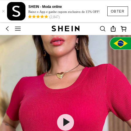
SHEIN - Moda online
×
OBTER
Baixe o App e ganhe cupom exclusivo de 15% OFF!
(2,847)