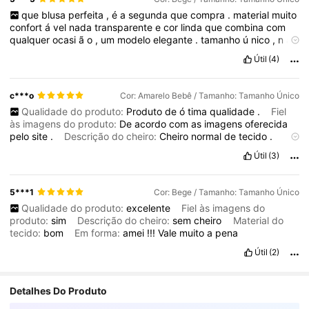
que
blusa
perfeita
,
é
a
segunda
que
compra
.
material
muito
confort
á
vel
nada
transparente
e
cor
linda
que
combina
com
qualquer
ocasi
ã
o
,
um
modelo
elegante
.
tamanho
ú
nico
,
n
ã
o
é
comprida
,
e
veio
muito
bem
embalado
!
Útil
(4)
c***o
Cor: Amarelo Bebê / Tamanho: Tamanho Único
Qualidade do produto:
Produto
de
ó
tima
qualidade
.
Fiel
às imagens do produto:
De
acordo
com
as
imagens
oferecida
pelo
site
.
Descrição do cheiro:
Cheiro
normal
de
tecido
.
Material do tecido:
o
tecido
da
blusa
é
muito
boa
,
super
macia
Útil
(3)
.
Em forma:
Perfeito
.
5***1
Cor: Bege / Tamanho: Tamanho Único
Qualidade do produto:
excelente
Fiel às imagens do
produto:
sim
Descrição do cheiro:
sem
cheiro
Material do
tecido:
bom
Em forma:
amei
!!!
Vale
muito
a
pena
Útil
(2)
Detalhes Do Produto