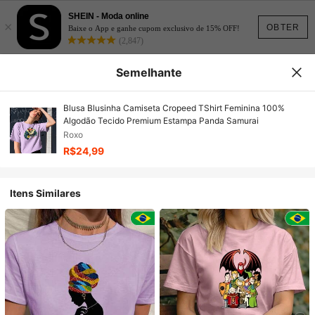
SHEIN - Moda online
×
OBTER
Baixe o App e ganhe cupom exclusivo de 15% OFF!
(2,847)
Semelhante
Blusa Blusinha Camiseta Cropeed TShirt Feminina 100%
Algodão Tecido Premium Estampa Panda Samurai
Roxo
R$24,99
Itens Similares