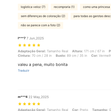
logística veloz (7)
recompraria (1)
como uma princesa 
sem diferenças de coloração (2)
para todas as garotas desc
não se parece com a foto (2)
l***7
7 Jun,2025
Adaptação Geral: Tamanho Real, Altura: 171 cm / 67 in, Peso: 68 kg / 
Adaptação Geral:
Tamanho Real
Altura:
171 cm / 67 in
P
Cintura:
70 cm / 28 in
Busto:
89 cm / 35 in
Cor:
Vermel
valeu a pena, muito bonita
Traduzir
m***4
22 May,2025
Adaptação Geral: Tamanho Real, Cor: Preto, Tamanho: G
Adaptação Geral:
Tamanho Real
Cor:
Preto
Tamanho: