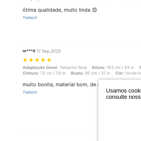
ótima qualidade, muito linda 😍
Traduzir
m***0
17 Sep,2025
Adaptação Geral: Tamanho Real, Altura: 163 cm / 64 in, Peso: 64 kg /
Adaptação Geral:
Tamanho Real
Altura:
163 cm / 64 in
Cintura:
73 cm / 29 in
Busto:
95 cm / 37 in
Cor:
Verde 
muito bonita, material bom, de qualidade.
Usamos cookie
Traduzir
consulte nos
Ver Mais Ava