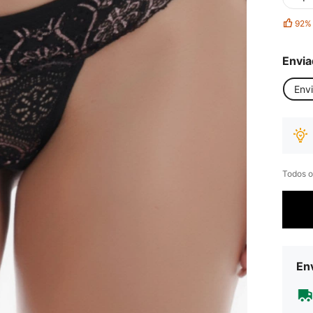
92%
Envia
Env
Todos o
Env