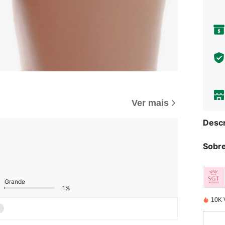
Ver mais
Descr
Sobre
Grande
1%
10K 