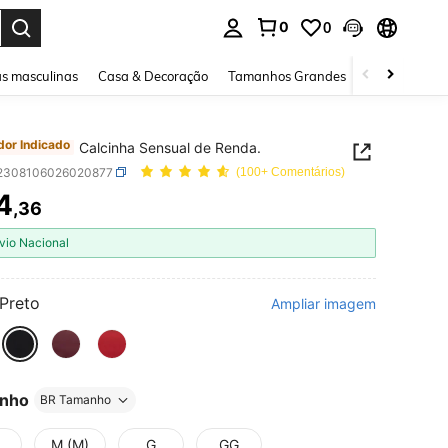
0
0
ar. Press Enter to select.
s masculinas
Casa & Decoração
Tamanhos Grandes
Joias e acessó
or Indicado
Calcinha Sensual de Renda.
i2308106026020877
(100+ Comentários)
4
,36
ICE AND AVAILABILITY
vio Nacional
Preto
Ampliar imagem
nho
BR Tamanho
M (M)
G
GG