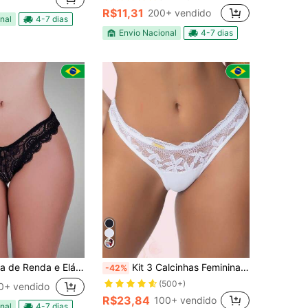
R$11,31
200+ vendido
nal
4-7 dias
Envio Nacional
4-7 dias
e Renda e Elástico no Cós
Kit 3 Calcinhas Feminina Sensuais Detalhada em Renda de Cós Baixo e Forro 100% Algodão!
-42%
(500+)
0+ vendido
R$23,84
100+ vendido
nal
4-7 dias