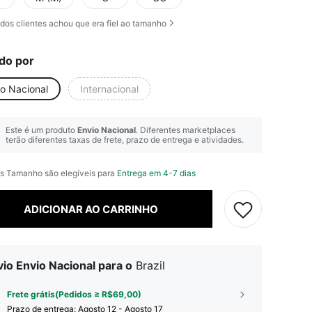
dos clientes achou que era fiel ao tamanho
do por
io Nacional
Internacional
Este é um produto
Envio Nacional
. Diferentes marketplaces
terão diferentes taxas de frete, prazo de entrega e atividades.
s Tamanho são elegíveis para
Entrega em 4-7 dias
ADICIONAR AO CARRINHO
io Envio Nacional para o
Brazil
Frete grátis(Pedidos ≥ R$69,00)
Prazo de entrega:
Agosto 12 - Agosto 17