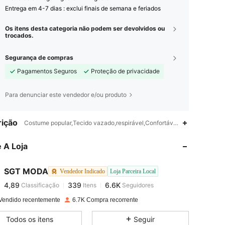
Entrega em 4-7 dias : exclui finais de semana e feriados
Os itens desta categoria não podem ser devolvidos ou
trocados.
Segurança de compras
Pagamentos Seguros
Proteção de privacidade
Para denunciar este vendedor e/ou produto
4,89
339
6.6K
ição
Costume popular,Tecido vazado,respirável,Confortável,Dormir,Modela
 A Loja
4,89
339
6.6K
SGT MODA
Vendedor Indicado
Loja Parceira Local
4,89
339
6.6K
Classificação
Itens
Seguidores
e***5
pago
1 dia atrás
Vendido recentemente
6.7K Compra recorrente
4,89
339
6.6K
Todos os itens
Seguir