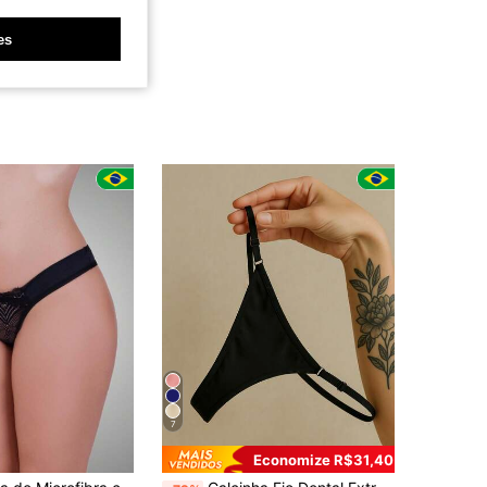
es
7
Economize R$31,40
em Conjunto de 1 peça Tangas femininas
#3 Mais Vendido