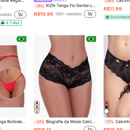
Revenda Tanga Lingerie Atacado Feminina Moda Intima
Calcinha de 
KIZN
-29%
KIZN Tanga Fio Dental com Recorte em Renda e Tela, Bordas Delicadas Recortadas e Laterais com Tiras
-15%
)
R$11,99
R$10,96
100+ vendido
endido
Envio Nacio
4-7 dias
Regulagem Fio Dental Lingerie
Biografia da Moda Calcinha Caleçon de Renda Casual-Confortável
Calcinha Sexy Com Pérol
-37%
-77%
)
R$15,11
R$15,99