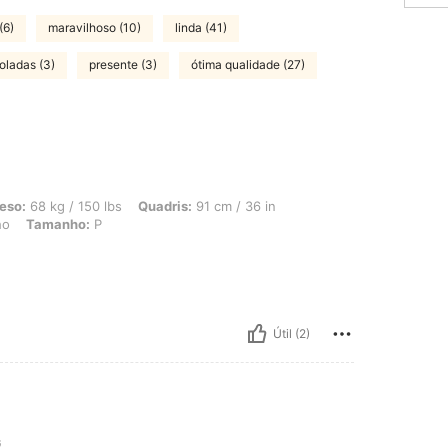
(6)
maravilhoso (10)
linda (41)
oladas (3)
presente (3)
ótima qualidade (27)
150 lbs, Quadris: 91 cm / 36 in, Cintura: 70 cm / 28 in, Busto: 89 cm / 35 in, Cor
eso:
68 kg / 150 lbs
Quadris:
91 cm / 36 in
ho
Tamanho:
P
Útil (2)
G