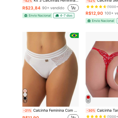
Kit 3 Calcinhas Feminina Sensuais Detalhada em Renda de Cós Baixo e Forro 100% Algodão!
Calcinha Sensual Regulavél de Coração Fio Duplo e Renda 
-42%
-52%
(1000+
R$23,84
90+ vendido
R$12,90
100+ v
Envio Nacional
4-7 dias
Envio Nacional
5
Calcinha Feminina Com Detalhe em Renda com Cintura Confortável – Elegante e Confortável
Calcinha Tanga Borboleta com 
-21%
-30%
(1000+
R$11,90