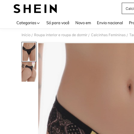
Calc
Use up 
Categorias
Só para você
Novo em
Envio nacional
Pr
Início
Roupa interior e roupa de dormir
Calcinhas Femininas
Ta
/
/
/