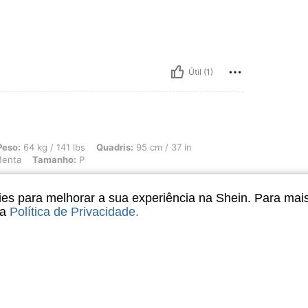
Útil (1)
 141 lbs, Quadris: 95 cm / 37 in, Cintura: 73 cm / 29 in, Busto: 95 cm / 37 in, Co
Peso:
64 kg / 141 lbs
Quadris:
95 cm / 37 in
Menta
Tamanho:
P
s para melhorar a sua experiência na Shein. Para mai
sa
Política de Privacidade
.
Útil (0)
liações