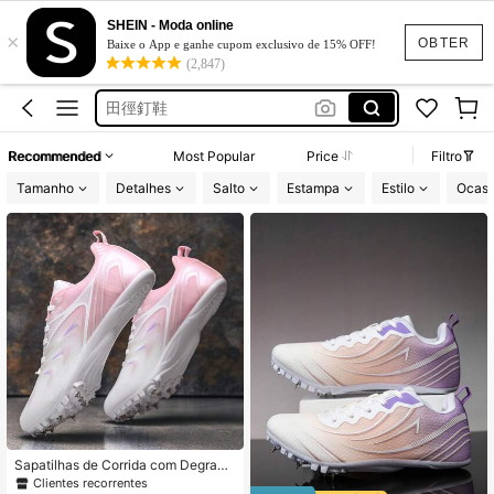
Vestido De Festa Casamento
SHEIN - Moda online
×
Tênis De Corrida
OBTER
Baixe o App e ganhe cupom exclusivo de 15% OFF!
(2,847)
田徑釘鞋
Vestido Feminino
Conjunto Feminino
Recommended
Most Popular
Price
Filtro
Vestido De Festa Casamento
Tamanho
Detalhes
Salto
Estampa
Estilo
Ocasi
Tênis De Corrida
Sapatilhas de Corrida com Degradê
Rosa & Branco, Sapatos Respirávei
Clientes recorrentes