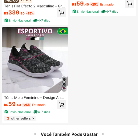
ômico, Calce Fácil e Conforto Ideal
59
R$
,40
-25%
Estimado
Para Qualquer Ocasião.
Tênis Fila Efecto 2 Masculino - Graf
ite e Preto
339
Envio Nacional
4-7 dias
R$
,90
-15%
Envio Nacional
4-7 dias
Tênis Meia Feminino – Design Anat
ômico, Calce Fácil e Conforto Ideal
59
R$
,40
-25%
Estimado
Para Qualquer Ocasião.
Envio Nacional
4-7 dias
2
other sellers
Você Também Pode Gostar