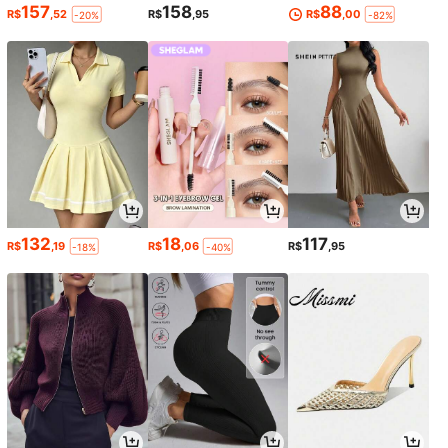
157
158
88
R$
,52
R$
,95
R$
,00
-20%
-82%
132
18
117
R$
,19
R$
,06
R$
,95
-18%
-40%