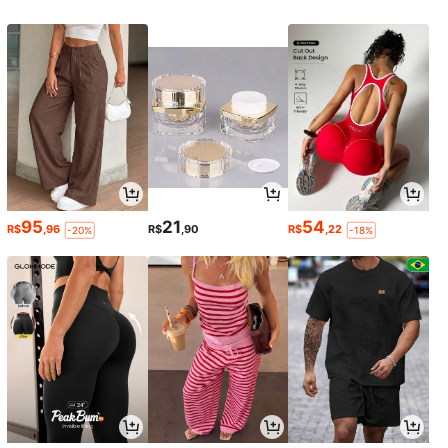
95
21
54
R$
,96
R$
,90
R$
,22
-20%
-18%