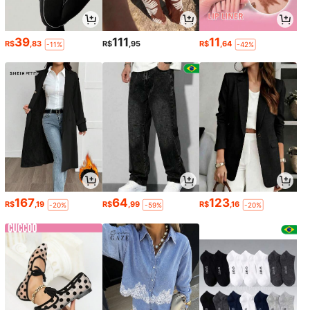
39
111
11
R$
,83
R$
,95
R$
,64
-11%
-42%
167
64
123
R$
,19
R$
,99
R$
,16
-20%
-59%
-20%