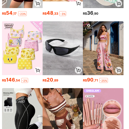
54
48
36
R$
,17
R$
,33
R$
,90
-23%
-3%
146
20
90
R$
,54
R$
,89
R$
,71
-2%
-25%