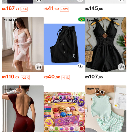
167
41
145
R$
,71
R$
,60
R$
,90
-3%
-40%
110
40
107
R$
,62
R$
,00
R$
,95
-23%
-11%