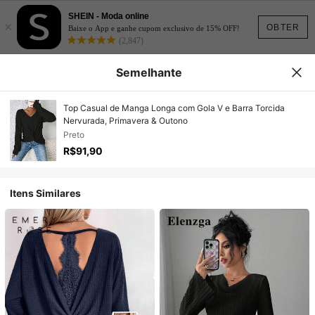
SHEIN - Moda online
×
OBTER
Baixe o App e ganhe cupom exclusivo de 15% OFF!
(2,847)
Semelhante
Top Casual de Manga Longa com Gola V e Barra Torcida
Nervurada, Primavera & Outono
Preto
R$91,90
Itens Similares