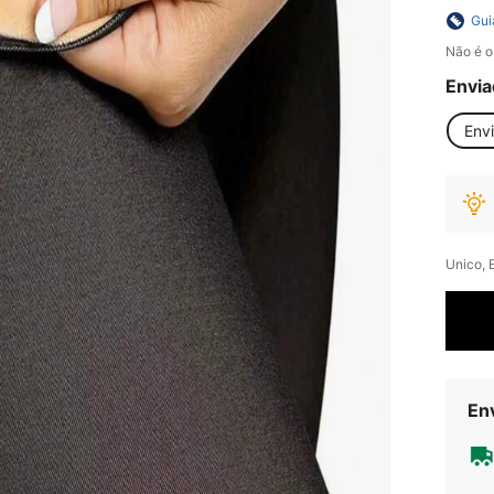
Gui
Não é o
Envia
Env
Unico, 
Env