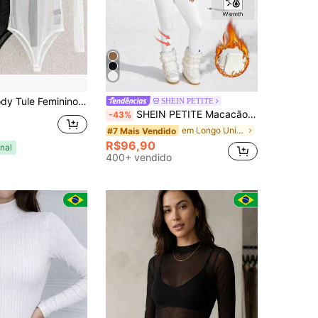
minino Transparente Manga Longa - Elegante
SHEIN PETITE
SHEIN PETITE Macacão Casual de Manga Longa com Zíper na Frente e Gola Alta para Mulheres Pequenas, Cor Sólida, Outono/Inverno
-43%
em Longo Unitards Femininos
#7 Mais Vendido
R$96,90
nal
400+ vendido