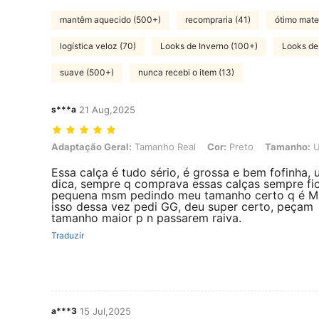
mantêm aquecido (500+)
recompraria (41)
ótimo mate
logística veloz (70)
Looks de Inverno (100+)
Looks de
suave (500+)
nunca recebi o item (13)
s***a
21 Aug,2025
Adaptação Geral: Tamanho Real, Cor: Preto, Tamanho: Unico
Adaptação Geral:
Tamanho Real
Cor:
Preto
Tamanho:
U
Essa calça é tudo sério, é grossa e bem fofinha,
dica, sempre q comprava essas calças sempre fi
pequena msm pedindo meu tamanho certo q é M,
isso dessa vez pedi GG, deu super certo, peçam
tamanho maior p n passarem raiva.
Traduzir
a***3
15 Jul,2025