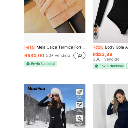
5
Meia Calça Térmica Forrada Legging Grossa 200g Translúcida Inverno Quente
Body Gola Alta Manga Longa Em Suplex M
-63%
-73%
R$23,99
R$30,00
50+ vendido
300+ vendido
Envio Nacional
Envio Nacional