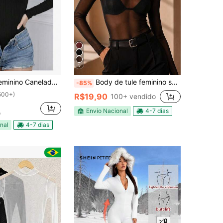
5
 Manga Longa – Modelador Slim Fit Elegante Básico Inverno Outono 2026
Body de tule feminino segunda pele forte tendencia para 2026 Moda Feminina Blogueirinha
-85%
500+)
R$19,90
100+ vendido
Envio Nacional
4-7 dias
o
nal
4-7 dias