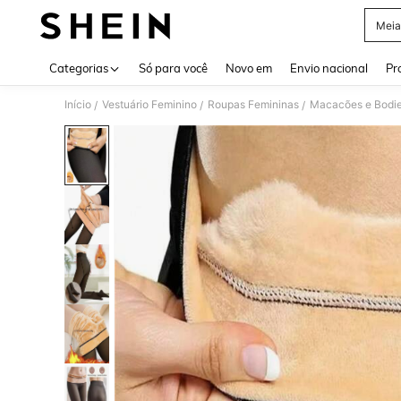
Meia
Use up 
Categorias
Só para você
Novo em
Envio nacional
Pr
Início
Vestuário Feminino
Roupas Femininas
Macacões e Bodie
/
/
/