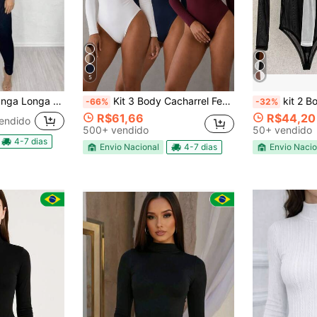
5
Canelado com Zíper Academia Balada
Kit 3 Body Cacharrel Feminino Manga Longa Gola Alta em Suplex
kit 2 Body Tule Fe
-66%
-32%
R$61,66
R$44,20
endido
500+ vendido
50+ vendido
4-7 dias
Envio Nacional
4-7 dias
Envio Nacio