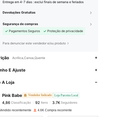
Entrega em 4-7 dias : exclui finais de semana e feriados
Devoluções Gratuitas
Segurança de compras
Pagamentos Seguros
Proteção de privacidade
Para denunciar este vendedor e/ou produto
ição
Acrílica,Canoa,Quente
4,86
92
3.7K
nho E Ajuste
 A Loja
4,86
92
3.7K
Pink Babe
Vendedor Indicado
Loja Parceira Local
4,86
92
3.7K
Classificação
Itens
Seguidores
b***8
pago
8 horas atrás
Vendido recentemente
4.6K Compra recorrente
4,86
92
3.7K