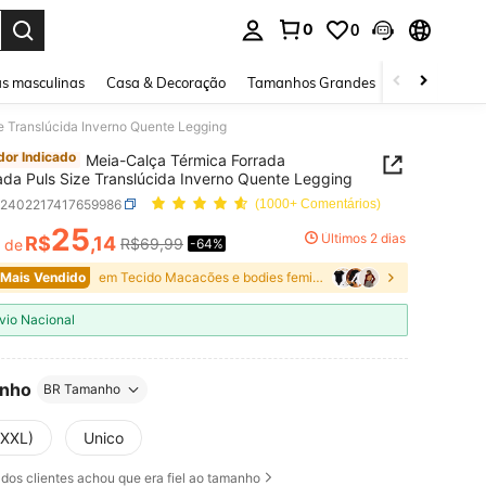
0
0
ar. Press Enter to select.
s masculinas
Casa & Decoração
Tamanhos Grandes
Joias e acessó
e Translúcida Inverno Quente Legging
or Indicado
Meia-Calça Térmica Forrada
ada Puls Size Translúcida Inverno Quente Legging
z2402217417659986
(1000+ Comentários)
25
Últimos 2 dias
R$
,14
R$69,99
r de
-64%
ICE AND AVAILABILITY
 Mais Vendido
em Tecido Macacões e bodies femininos
vio Nacional
nho
BR Tamanho
(XXL)
Unico
dos clientes achou que era fiel ao tamanho