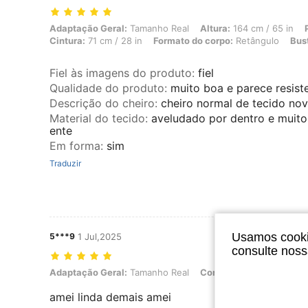
Adaptação Geral: Tamanho Real, Altura: 164 cm / 65 in, Peso: 58 kg /
Adaptação Geral:
Tamanho Real
Altura:
164 cm / 65 in
Cintura:
71 cm / 28 in
Formato do corpo:
Retângulo
Bus
Fiel às imagens do produto
:
fiel
Qualidade do produto
:
muito boa e parece resist
Descrição do cheiro
:
cheiro normal de tecido no
Material do tecido
:
aveludado por dentro e muito 
ente
Em forma
:
sim
Traduzir
Usamos cookie
5***9
1 Jul,2025
consulte nos
Adaptação Geral: Tamanho Real, Cor: Preto, Tamanho: Unico
Adaptação Geral:
Tamanho Real
Cor:
Preto
Tamanho:
U
amei linda demais amei