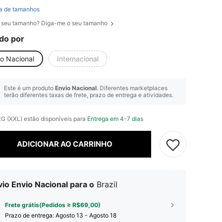
a de tamanhos
 seu tamanho? Diga-me o seu tamanho
do por
io Nacional
Internacional
Este é um produto
Envio Nacional
. Diferentes marketplaces
terão diferentes taxas de frete, prazo de entrega e atividades.
EG (XXL) estão disponíveis para
Entrega em 4-7 dias
ADICIONAR AO CARRINHO
io Envio Nacional para o
Brazil
Frete grátis(Pedidos ≥ R$69,00)
Prazo de entrega:
Agosto 13 - Agosto 18