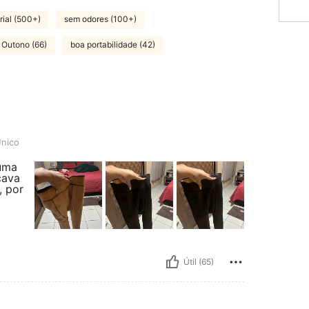
rial (500+)
sem odores (100+)
 Outono (66)
boa portabilidade (42)
nico
 uma
cava
 por
Útil (65)