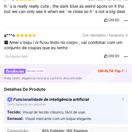
It
’
s
is
really
really
cute
,
the
dark
blue
as
weird
spots
on
it
tho
but
we
can
only
see
it
when
we
’
re
close
so
it
’
s
not
a
big
deal
Útil
(0)
g***o
Cor: Vermelho / Tamanho: S
Amei
o
biqu
í
ni
ficou
lindo
no
corpo
,
vai
combinar
com
um
conjunto
de
roupas
que
eu
tenho
Útil
(0)
Do mesmo item
EM ALTA
Top 1
#praia vestir
Praia vestir: elegância natural e conforto descontraído.
Detalhes Do Produto
Funcionalidade de inteligência artificial
Texto baseado em detalhes
Tecido:
Visual de tecido clássico, fácil de usar.
Sensual:
Visual marcante com um toque elegante.
Composição:
82% Poliéster, 18% Elastano