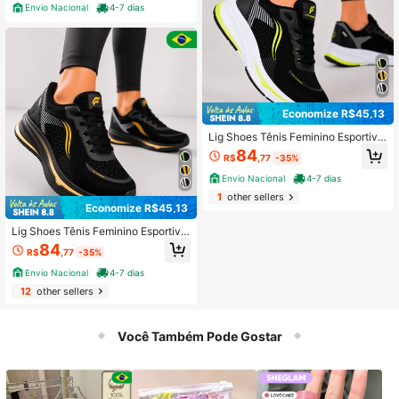
Envio Nacional
4-7 dias
Economize R$45,13
Lig Shoes Tênis Feminino Esportivo
Leve Confortável Respirável para A
84
R$
,77
-35%
cademia Treinos Caminhadas e Qu
adras Recreativas
Envio Nacional
4-7 dias
1
other sellers
Economize R$45,13
Lig Shoes Tênis Feminino Esportivo
Leve Confortável Respirável para A
84
R$
,77
-35%
cademia Treinos Caminhadas e Qu
adras Recreativas
Envio Nacional
4-7 dias
12
other sellers
Você Também Pode Gostar