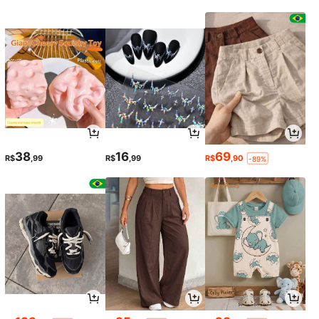
38
16
69
R$
,99
R$
,99
R$
,90
-89%