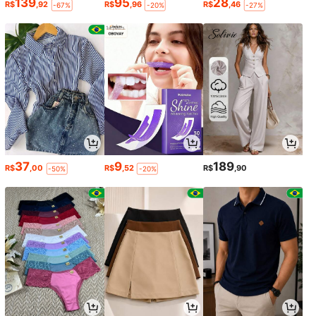
139
95
28
R$
,92
R$
,96
R$
,46
-67%
-20%
-27%
37
9
189
R$
,00
R$
,52
R$
,90
-50%
-20%