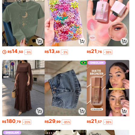
14
13
21
R$
,50
R$
,48
R$
,76
-9%
-3%
-38%
180
29
21
R$
,79
R$
,99
R$
,57
-20%
-85%
-38%