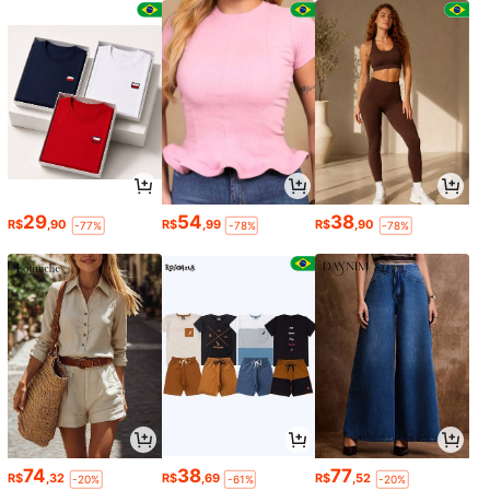
29
54
38
R$
,90
R$
,99
R$
,90
-77%
-78%
-78%
74
38
77
R$
,32
R$
,69
R$
,52
-20%
-61%
-20%