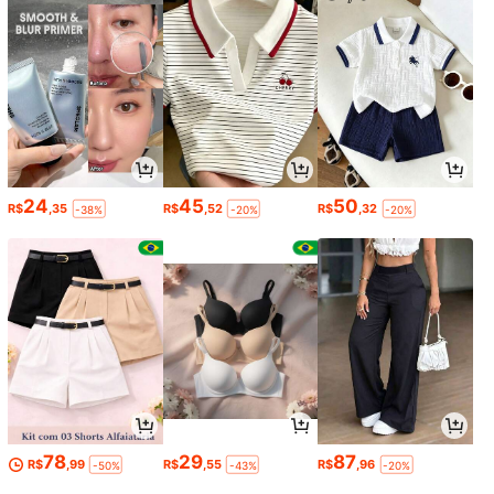
24
45
50
R$
,35
R$
,52
R$
,32
-38%
-20%
-20%
78
29
87
R$
,99
R$
,55
R$
,96
-50%
-43%
-20%