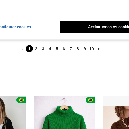
e kkkkk
onfigurar cookies
Aceitar todos os cooki
Útil (2)
1
2
3
4
5
6
7
8
9
10