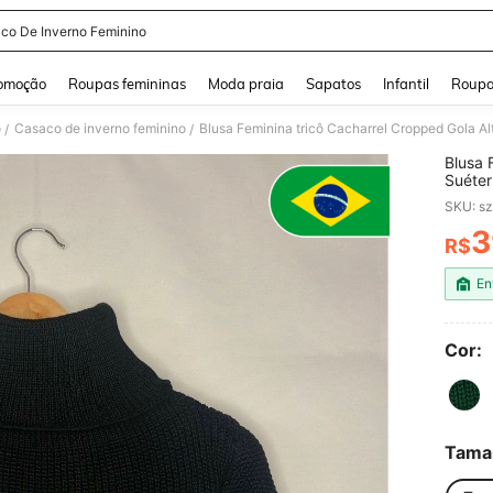
co De Inverno Feminino
and down arrow keys to navigate search Buscas recentes and Pesquisar e Encontr
omoção
Roupas femininas
Moda praia
Sapatos
Infantil
Roupa
o
Casaco de inverno feminino
Blusa Feminina tricô Cacharrel Cropped Gola Al
/
/
Blusa 
Suéter
SKU: s
3
R$
PR
En
Cor:
Tama