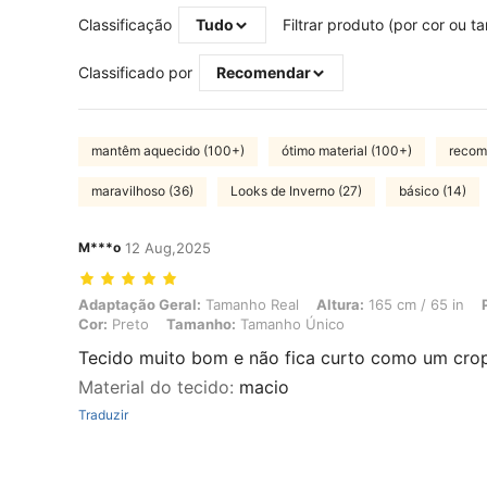
Classificação
Tudo
Filtrar produto (por cor ou 
Classificado por
Recomendar
mantêm aquecido (100+)
ótimo material (100+)
recomp
maravilhoso (36)
Looks de Inverno (27)
básico (14)
M***o
12 Aug,2025
Adaptação Geral: Tamanho Real, Altura: 165 cm / 65 in, Peso: 52 kg
Adaptação Geral:
Tamanho Real
Altura:
165 cm / 65 in
Cor:
Preto
Tamanho:
Tamanho Único
Tecido muito bom e não fica curto como um cro
Material do tecido
:
macio
Traduzir