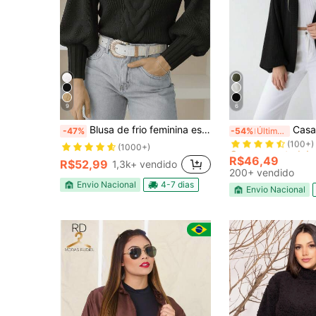
9
6
Quase esgotado!
Blusa de frio feminina estilo blogueira com trança 2025 blusa tricot manga bufante
Casaco Tri
-47%
-54%
Últimos 2 dias
(100+)
Quase esgotado!
Quase esgotado!
(1000+)
(100+)
(100+)
R$46,49
R$52,99
1,3k+ vendido
Quase esgotado!
200+ vendido
(100+)
Envio Nacional
4-7 dias
Envio Nacional