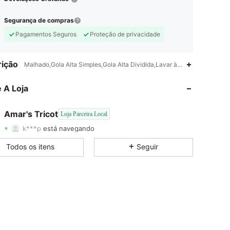
Segurança de compras
Pagamentos Seguros
Proteção de privacidade
ição
Malhado,Gola Alta Simples,Gola Alta Dividida,Lavar à mão, não lavar a 
4,87
87
2.1K
 A Loja
4,87
87
2.1K
Amar's Tricot
Loja Parceira Local
k***p
está navegando
4,87
87
2.1K
Classificação
Itens
Seguidores
Todos os itens
Seguir
4,87
87
2.1K
4,87
87
2.1K
4,87
87
2.1K