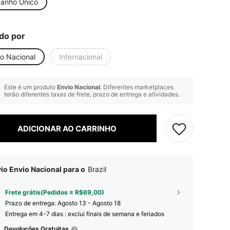
anho Único
do por
io Nacional
Internacional
Este é um produto
Envio Nacional
. Diferentes marketplaces
terão diferentes taxas de frete, prazo de entrega e atividades.
ADICIONAR AO CARRINHO
io Envio Nacional para o
Brazil
Frete grátis(Pedidos ≥ R$69,00)
Prazo de entrega:
Agosto 13 - Agosto 18
Entrega em 4-7 dias : exclui finais de semana e feriados
Devoluções Gratuitas