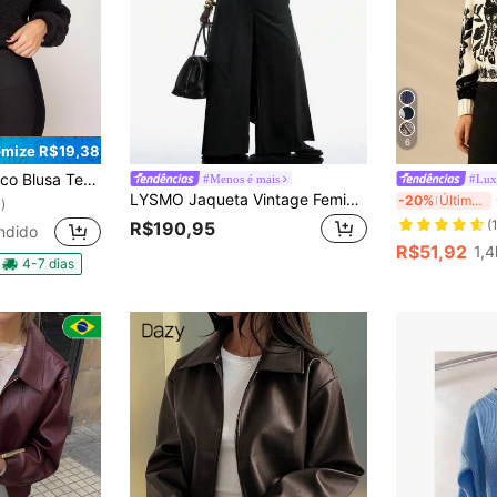
6
mize R$19,38
usa Ted Teddy Pelúcia
#Menos é mais
#Lux
LYSMO Jaqueta Vintage Feminina com Gola Alta e Cintura Marcada
C
-20%
Últimos 2 dias
)
(
R$190,95
ndido
R$51,92
1,
4-7 dias