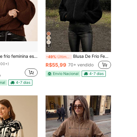
4
eira com trança 2025 blusa tricot manga bufante Simples Casual Malhado Ponto em cabo
Blusa De Frio Feminina Teddy Casaco Pelucia De Ziper Com Bolsos Outono Inverno
-49%
Últimos 3 dias
100+)
R$55,99
70+ vendido
Envio Nacional
4-7 dias
o
nal
4-7 dias