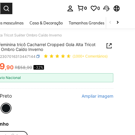
0
0
ar. Press Enter to select.
s masculinas
Casa & Decoração
Tamanhos Grandes
Joias e acessó
ta Tricot Suéter Ombro Caído Inverno
Feminina tricô Cacharrel Cropped Gola Alta Tricot
 Ombro Caído Inverno
z2307016313447144
(1000+ Comentários)
9
,90
R$58,90
-32%
ICE AND AVAILABILITY
vio Nacional
Preto
Ampliar imagem
nho