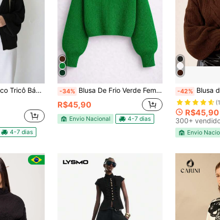
cô Básico Manga Bufante
Blusa De Frio Verde Feminina Tricô Grosso Cropped Gola Alta Tricot Suéter Ombro Caído Inverno Cacharrel
Blusa de frio feminina estilo blogu
-34%
-42%
(
R$45,90
R$45,90
Envio Nacional
4-7 dias
300+ vendid
4-7 dias
Envio Nacio