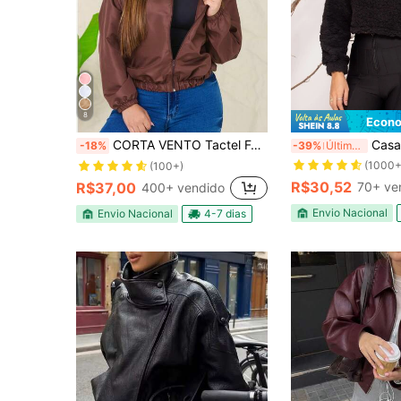
8
Econo
CORTA VENTO Tactel Feminina Com Toca De Hoje Estampada Refletiva
Casaco Bl
-18%
-39%
Últimos 3 dias
(1000+
(100+)
R$30,52
R$37,00
70+ ve
400+ vendido
Envio Nacional
Envio Nacional
4-7 dias