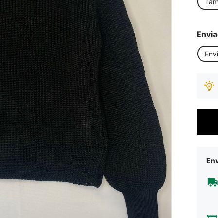
Tam
Envia
Env
Env