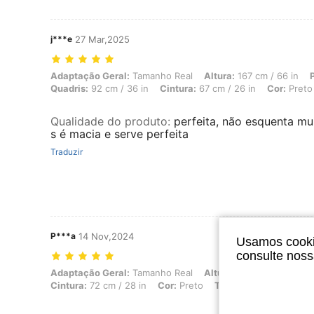
j***e
27 Mar,2025
Adaptação Geral: Tamanho Real, Altura: 167 cm / 66 in, Peso: 51 kg /
Adaptação Geral:
Tamanho Real
Altura:
167 cm / 66 in
Quadris:
92 cm / 36 in
Cintura:
67 cm / 26 in
Cor:
Preto
Qualidade do produto
:
perfeita, não esquenta mu
s é macia e serve perfeita
Traduzir
P***a
14 Nov,2024
Usamos cookie
consulte nos
Adaptação Geral: Tamanho Real, Altura: 163 cm / 64 in, Peso: 54 kg 
Adaptação Geral:
Tamanho Real
Altura:
163 cm / 64 in
Cintura:
72 cm / 28 in
Cor:
Preto
Tamanho:
Tamanho Ún