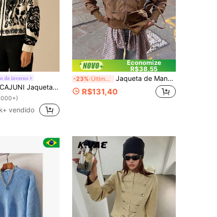
Economize
R$38,55
Jaqueta de Manga Longa Ajuste Regular Feminina, Jaqueta Marrom, Adequada para Uso no Outono/Inverno. Roupa de Volta às Aulas. Jaqueta Estilo Napoleão. Roupa de Outono.
o de inverno
-23%
Último dia
AJUNI Jaqueta Fina com Gola Alta, Manga Longa e Zíper Para Outono/Inverno, Estampa Retrô Preta e Branca de Leopardo e Peônia Floral, Estilo Boho Resort
R$131,40
1000+)
4k+ vendido