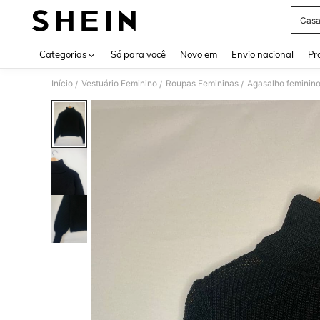
Casa
Use up 
Categorias
Só para você
Novo em
Envio nacional
Pr
Início
Vestuário Feminino
Roupas Femininas
Agasalho feminin
/
/
/