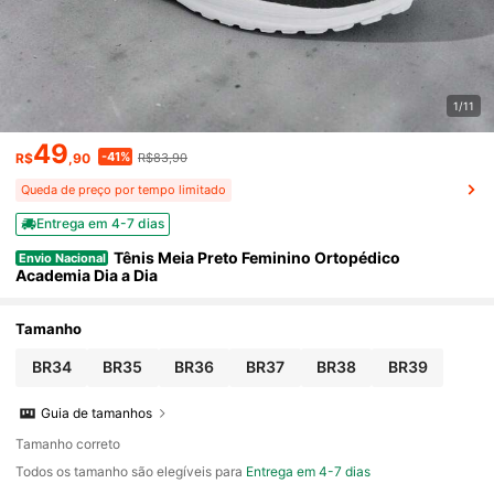
1/11
49
-41%
R$
,90
R$83,90
Queda de preço por tempo limitado
Entrega em 4-7 dias
Tênis Meia Preto Feminino Ortopédico
Envio Nacional
Academia Dia a Dia
Tamanho
BR34
BR35
BR36
BR37
BR38
BR39
Guia de tamanhos
Tamanho correto
Todos os tamanho são elegíveis para
Entrega em 4-7 dias