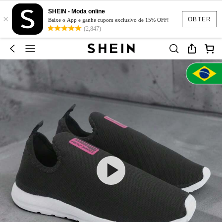
SHEIN - Moda online
×
OBTER
Baixe o App e ganhe cupom exclusivo de 15% OFF!
(2,847)