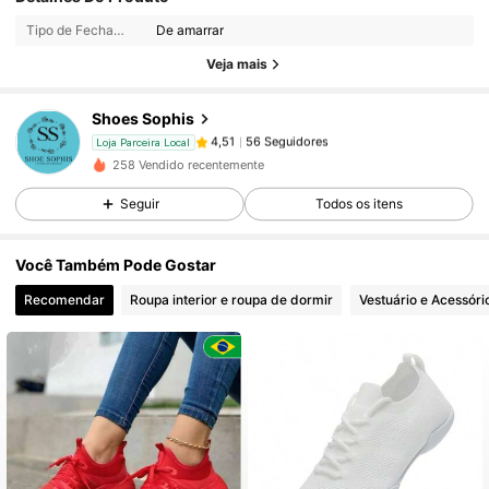
Tipo de Fechamento:
De amarrar
56 Seguidores
4,51
Veja mais
56 Seguidores
4,51
56 Seguidores
4,51
Shoes Sophis
56 Seguidores
4,51
Loja Parceira Local
258 Vendido recentemente
56 Seguidores
4,51
Seguir
Todos os itens
56 Seguidores
4,51
56 Seguidores
4,51
Você Também Pode Gostar
56 Seguidores
4,51
Recomendar
Roupa interior e roupa de dormir
Vestuário e Acessóri
56 Seguidores
4,51
56 Seguidores
4,51