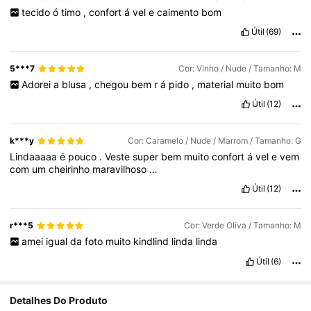
tecido
ó
timo
,
confort
á
vel
e
caimento
bom
Útil
(69)
5***7
Cor: Vinho / Nude / Tamanho: M
Adorei
a
blusa
,
chegou
bem
r
á
pido
,
material
muito
bom
Útil
(12)
k***y
Cor: Caramelo / Nude / Marrom / Tamanho: G
Lindaaaaa
é
pouco
.
Veste
super
bem
muito
confort
á
vel
e
vem
com
um
cheirinho
maravilhoso
…
Útil
(12)
r***5
Cor: Verde Oliva / Tamanho: M
amei
igual
da
foto
muito
kindlind
linda
linda
Útil
(6)
Detalhes Do Produto