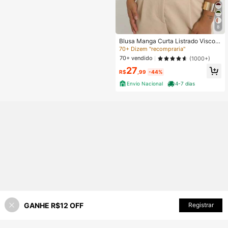
8
Blusa Manga Curta Listrado Viscoly
cra Tendênciaa natal
70+ Dizem "recompraria"
70+ vendido
(1000+)
27
R$
,99
-44%
Envio Nacional
4-7 dias
GANHE R$12 OFF
ADICIONAR AO CARRINHO
Registrar
41% OFF!