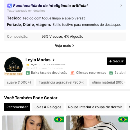
Funcionalidade de inteligência artificial
Texto baseado em detalhes
Tecido:
Tecido com toque limpo e apelo versátil.
Feriado, Diário, viagem:
Estilo festivo para momentos de destaque.
1.3K Seguidores
4,92
Composição:
96% Viscose, 4% Algodão
1.3K Seguidores
4,92
Veja mais
Leyla Modas
Seguir
1.3K Seguidores
4,92
r***t
pago
1 dia atrás
Baixa taxa de devolução
Clientes recorrentes
Estabelec
ado
Vendedor Indicado
1.3K Seguidores
4,92
suave (1000+)
fragrância agradável (900+)
ótimo material (900+)
Você Também Pode Gostar
1.3K Seguidores
4,92
Recomendar
Jóias & Relógios
Roupa interior e roupa de dormir
1.3K Seguidores
4,92