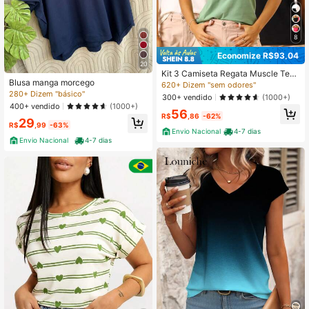
8
Economize R$93,04
20
Kit 3 Camiseta Regata Muscle Tee
Blusa manga morcego
Feminina Básica Soltinha Confortáv
620+ Dizem "sem odores"
el
280+ Dizem "básico"
300+ vendido
(1000+)
400+ vendido
(1000+)
56
R$
,86
-62%
29
R$
,99
-63%
Envio Nacional
4-7 dias
Envio Nacional
4-7 dias