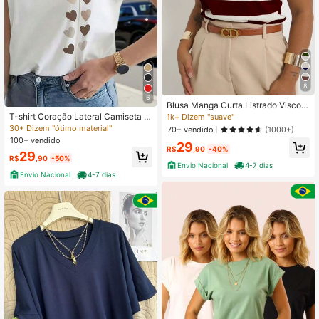
8
6
Blusa Manga Curta Listrado Viscoly
cra Tendênciaa natal
T-shirt Coração Lateral Camiseta V
1k+ Dizem "suave"
árias Cores Algodão Blusa Premium
30+ Dizem "ótimo material"
70+ vendido
(1000+)
- Moda Feminina
100+ vendido
29
R$
,90
-40%
29
R$
,90
-50%
Envio Nacional
4-7 dias
Envio Nacional
4-7 dias