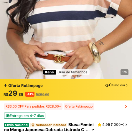
Itens
Guia de tamanhos
1/9
Oferta Relâmpago
Último dia
29
-41%
R$
,85
R$50,99
R$3,00 OFF Para pedidos R$28,00+
Oferta Relâmpago
Entrega em 4-7 dias
Blusa Femini
4,95
(
1000+
)
Envio Nacional
Vendedor Indicado
na Manga Japonesa Dobrada Listrada C