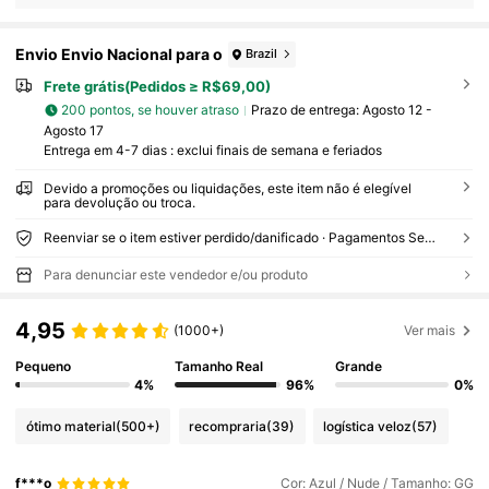
Envio Envio Nacional para o
Brazil
Frete grátis(Pedidos ≥ R$69,00)
200 pontos, se houver atraso
Prazo de entrega:
Agosto 12 -
Agosto 17
Entrega em 4-7 dias : exclui finais de semana e feriados
Devido a promoções ou liquidações, este item não é elegível
para devolução ou troca.
Reenviar se o item estiver perdido/danificado · Pagamentos Seguros · Proteção de privacidade
Para denunciar este vendedor e/ou produto
4,95
(1000+)
Ver mais
Pequeno
Tamanho Real
Grande
4%
96%
0%
ótimo material
(500+)
recompraria
(39)
logística veloz
(57)
f***o
Cor: Azul / Nude / Tamanho: GG