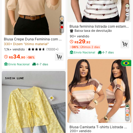
4
10+ Dizem "suave"
Baixa taxa de devolução
Blusa feminina listrada com estamp
a de corações, manga curta e gola r
10+ Dizem "suave"
10+ Dizem "suave"
7
edonda, modelo casual em viscose
90+ vendido
Baixa taxa de devolução
Baixa taxa de devolução
com modelagem regular.
Blusa Crepe Duna Feminina com M
29
10+ Dizem "suave"
R$
,92
anga 3/4 Bufante Plus Size e Slim
330+ Dizem "ótimo material"
Baixa taxa de devolução
-36%
Últimos 2 dias
1,1k+ vendido
(1000+)
Envio Nacional
4-7 dias
34
R$
,90
-56%
Envio Nacional
4-7 dias
16
Blusa Camiseta T-shirts Listrada Fe
minina Manga Dobrada Moda Verão
200+ vendido