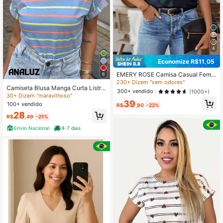
4
Economize R$11,05
EMERY ROSE Camisa Casual Femin
6
ina de Verão com Estampa Geométr
230+ Dizem "sem odores"
Camiseta Blusa Manga Curta Listra
ica e Mangas Morcego, Blusas de
300+ vendido
(1000+)
do Básica Feminina Tshirt
Manga Curta
30+ Dizem "maravilhoso"
39
100+ vendido
R$
,90
-22%
28
R$
,49
-21%
Envio Nacional
4-7 dias