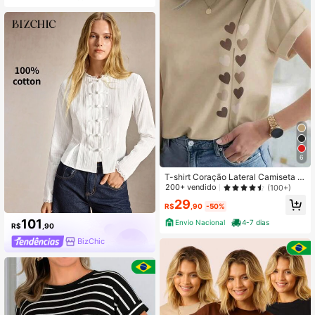
6
T-shirt Coração Lateral Camiseta V
árias Cores Algodão Blusa Premium
200+ vendido
(100+)
- Moda Feminina
29
R$
,90
-50%
101
Envio Nacional
4-7 dias
R$
,90
BizChic