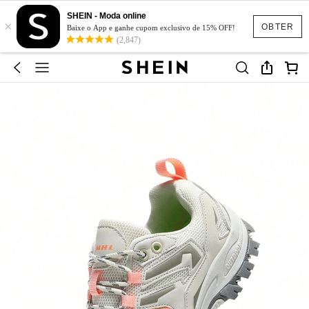
SHEIN - Moda online
×
OBTER
Baixe o App e ganhe cupom exclusivo de 15% OFF!
(2,847)