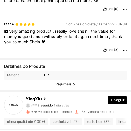
Lindo
tamanho
ideal
p
mim
que
uso
n
ú
mero
.
36
Útil
(0)
t***e
Cor: Rosa chiclete / Tamanho: EUR38
Very
amazing
product
,
i
really
love
shein
,
the
value
for
money
is
good
and
i
will
surely
order
it
again
next
time
,
thank
you
so
much
Shein
❤️
Útil
(3)
297 Seguidores
4,92
Detalhes Do Produto
Material:
TPR
297 Seguidores
4,92
Veja mais
297 Seguidores
4,92
YingXiu
Seguir
297 Seguidores
4,92
676 Vendido recentemente
135 Compra recorrente
297 Seguidores
4,92
ótima qualidade (100+)
confortável (97)
veste bem (87)
linda (8