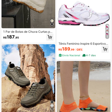
1 Par de Botas de Chuva Curtas par
a Adolescentes, Moda Confortável
187
5
R$
,95
Casual Outdoor, Sapatos de Água G
rossos e Macios, Adequados para T
Tênis Feminino Inspire 6 Esportivo A
odas as Estações
cademia Caminhada Confortável L
189
R$
,99
-24%
eve
Envio Nacional
4-7 dias