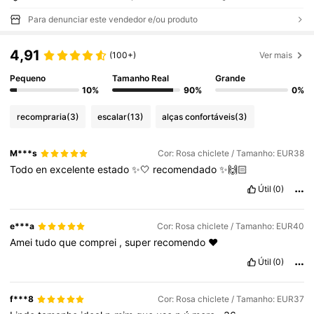
Para denunciar este vendedor e/ou produto
4,91
(100+)
Ver mais
Pequeno
Tamanho Real
Grande
10%
90%
0%
recompraria
(3)
escalar
(13)
alças confortáveis
(3)
M***s
Cor: Rosa chiclete / Tamanho: EUR38
Todo
en
excelente
estado
✨🤍
recomendado
✨🙌🏻
Útil
(0)
e***a
Cor: Rosa chiclete / Tamanho: EUR40
Amei
tudo
que
comprei
,
super
recomendo
❤️
Útil
(0)
f***8
Cor: Rosa chiclete / Tamanho: EUR37