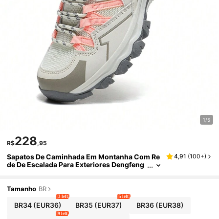
1/5
228
R$
,95
Sapatos De Caminhada Em Montanha Com Re
4,91
(
100+
)
de De Escalada Para Exteriores Dengfeng
Novos Para Mulheres, Botas De Trekking
Tamanho
BR
3 left
5 left
BR34
(EUR36)
BR35
(EUR37)
BR36
(EUR38)
9 left