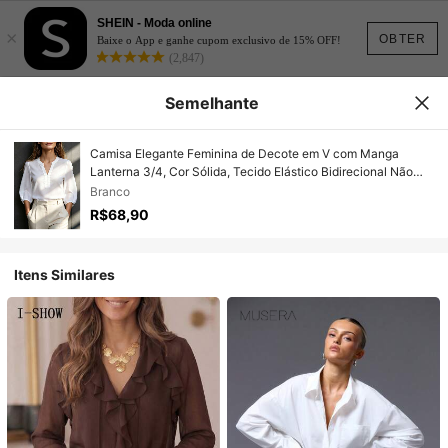
SHEIN - Moda online
×
OBTER
Baixe o App e ganhe cupom exclusivo de 15% OFF!
(2,847)
Semelhante
Camisa Elegante Feminina de Decote em V com Manga
Lanterna 3/4, Cor Sólida, Tecido Elástico Bidirecional Não
Transparente, Ideal para Trabalho e Passeio no Verão, Cor
Branco
Branca
R$68,90
Itens Similares