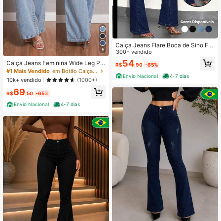
Calça Jeans Flare Boca de Sino Fe
5
minina Cintura Alta Tecido Premium
300+ vendido
Azul Escura
54
Calça Jeans Feminina Wide Leg Pa
R$
,90
-65%
ntalona Cintura Alta Marmorizada S
#1 Mais Vendido
em Botão Calças de ganga
Envio Nacional
4-7 dias
em Lycra Boca Larga Premium Sofi
10k+ vendido
(1000+)
sticada Confortável Elegante
69
R$
,50
-65%
Envio Nacional
4-7 dias