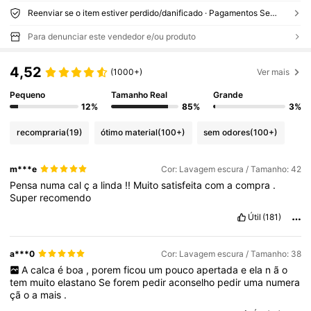
Reenviar se o item estiver perdido/danificado · Pagamentos Seguros · Proteção de privacidade
Para denunciar este vendedor e/ou produto
4,52
(1000+)
Ver mais
Pequeno
Tamanho Real
Grande
12%
85%
3%
recompraria
(19)
ótimo material
(100+)
sem odores
(100+)
m***e
Cor: Lavagem escura / Tamanho: 42
Pensa
numa
cal
ç
a
linda
!!
Muito
satisfeita
com
a
compra
.
Super
recomendo
Útil
(181)
a***0
Cor: Lavagem escura / Tamanho: 38
A
calca
é
boa
,
porem
ficou
um
pouco
apertada
e
ela
n
ã
o
tem
muito
elastano
Se
forem
pedir
aconselho
pedir
uma
numera
çã
o
a
mais
.