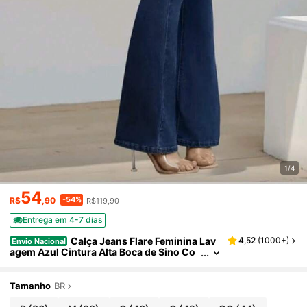
1/4
54
-54%
R$
,90
R$119,90
Entrega em 4-7 dias
Calça Jeans Flare Feminina Lav
4,52
(
1000+
)
Envio Nacional
agem Azul Cintura Alta Boca de Sino Co
m Lycra Jeans
Tamanho
BR