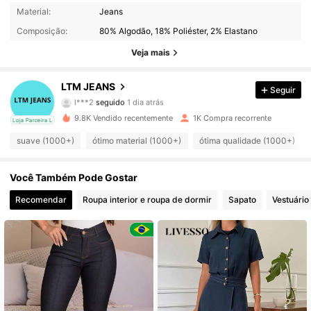
Material:
Jeans
4.3K Seguidores
4,72
Composição:
80% Algodão, 18% Poliéster, 2% Elastano
4.3K Seguidores
4,72
Veja mais
4.3K Seguidores
4,72
LTM JEANS
Seguir
l***2
seguido
1 dia atrás
4.3K Seguidores
4,72
9.8K Vendido recentemente
1K Compra recorrente
cal
Loja Parceira Local
suave (1000+)
ótimo material (1000+)
ótima qualidade (1000+)
4.3K Seguidores
4,72
4.3K Seguidores
4,72
Você Também Pode Gostar
Recomendar
Roupa interior e roupa de dormir
Sapato
Vestuário
4.3K Seguidores
4,72
4.3K Seguidores
4,72
4.3K Seguidores
4,72
4.3K Seguidores
4,72