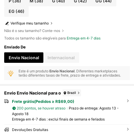
P
(36)
M
(38)
G
(40)
G
(42)
GG
(44)
EG
(46)
Verifique meu tamanho
Não é o seu tamanho? Conte-nos
Todos os tamanho são elegíveis para
Entrega em 4-7 dias
Enviado De
Envio Nacional
Internacional
Este é um produto
Envio Nacional
. Diferentes marketplaces
terão diferentes taxas de frete, prazo de entrega e atividades.
Envio Envio Nacional para o
Brazil
Frete grátis(Pedidos ≥ R$69,00)
200 pontos, se houver atraso
Prazo de entrega:
Agosto 13 -
Agosto 18
Entrega em 4-7 dias : exclui finais de semana e feriados
Devoluções Gratuitas