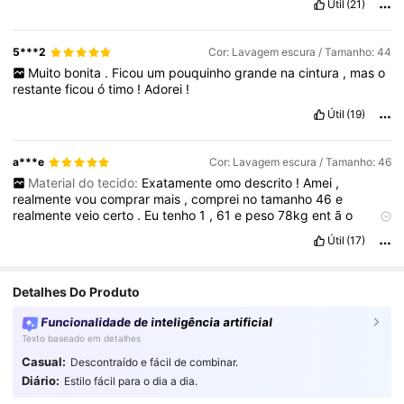
Útil
(21)
5***2
Cor: Lavagem escura / Tamanho: 44
Muito
bonita
.
Ficou
um
pouquinho
grande
na
cintura
,
mas
o
restante
ficou
ó
timo
!
Adorei
!
Útil
(19)
a***e
Cor: Lavagem escura / Tamanho: 46
Material do tecido:
Exatamente
omo
descrito
!
Amei
,
realmente
vou
comprar
mais
,
comprei
no
tamanho
46
e
realmente
veio
certo
.
Eu
tenho
1
,
61
e
peso
78kg
ent
ã
o
tamanho
ficou
perfeito
,
recomendo
Útil
(17)
Detalhes Do Produto
Funcionalidade de inteligência artificial
Texto baseado em detalhes
Casual:
Descontraído e fácil de combinar.
Diário:
Estilo fácil para o dia a dia.