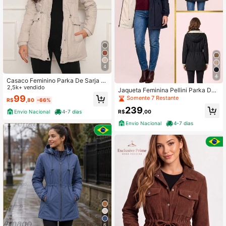
4
4
Casaco Feminino Parka De Sarja S
obretudo Forrado Pelúcia Moda Inv
2,5k+ vendido
Jaqueta Feminina Pellini Parka Dup
erno
la Face Impermeável - Inverno - Fri
99
Somente 7 Restante
R$
,80
-66%
o
239
Envio Nacional
4-7 dias
R$
,00
Envio Nacional
4-7 dias
6