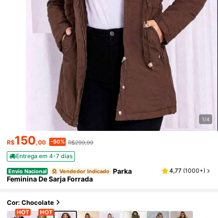
1/4
150
-50%
R$
,00
R$299,99
Entrega em 4-7 dias
Parka
4,77
(
1000+
)
Envio Nacional
Vendedor Indicado
Feminina De Sarja Forrada
Cor: Chocolate