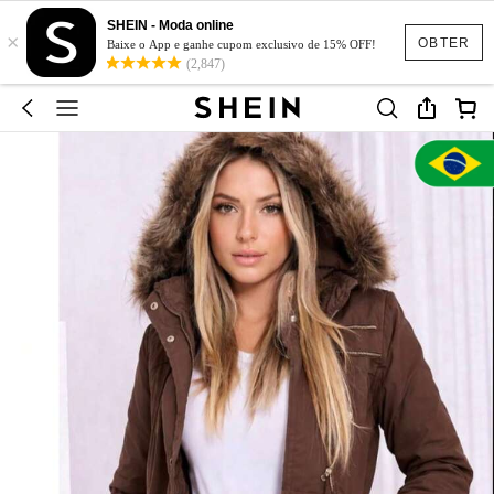
SHEIN - Moda online
×
OBTER
Baixe o App e ganhe cupom exclusivo de 15% OFF!
(2,847)