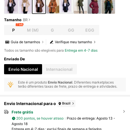
Tamanho
BR
7 left
P
M
(M)
G
GG
EGG
Guia de tamanhos
Verifique meu tamanho
Todos os tamanho são elegíveis para
Entrega em 4-7 dias
Enviado De
Envio Nacional
Internacional
Este é um produto
Envio Nacional
. Diferentes marketplaces
terão diferentes taxas de frete, prazo de entrega e atividades.
Envio Internacional para o
Brazil
Frete grátis
200 pontos, se houver atraso
Prazo de entrega:
Agosto 13 -
Agosto 18
Entrega em 4-7 dias : exclui finais de semana e feriados