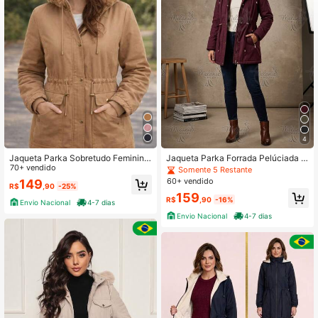
6K Seguidores
4,73
6K Seguidores
4,73
6K Seguidores
4,73
4
Jaqueta Parka Sobretudo Feminina
Jaqueta Parka Forrada Pelúciada B
6K Seguidores
4,73
Forrada Apeluciada Com Capuz Re
70+ vendido
olsos e Cordões de Ajuste Com Cap
Somente 5 Restante
movivel Inverno Reforcada
uz Removível
60+ vendido
149
R$
,90
-25%
159
R$
,90
-16%
Envio Nacional
4-7 dias
Envio Nacional
4-7 dias