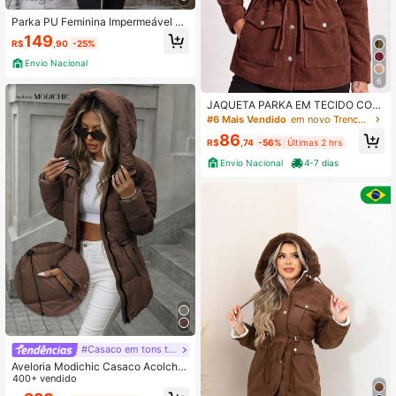
Parka PU Feminina Impermeável C
apuz Removível Casual Bolso
149
R$
,90
-25%
Envio Nacional
6
JAQUETA PARKA EM TECIDO COT
ELÊ AMARRAÇÃO NA CINTURA EL
#6 Mais Vendido
em novo Trench coats femininos
EGANTE, NOITE, CASUAL, LANÇA
86
MENTO
R$
,74
-56%
Últimas 2 hrs
Envio Nacional
4-7 dias
#Casaco em tons terrosos
Aveloria Modichic Casaco Acolcho
ado com Capuz e Cintura Ajustável,
400+ vendido
Casual e na Moda, para Inverno