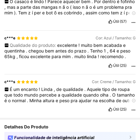
O
casaco
é
lindo
!
Parece
aquecer
bem
.
Por
dentro
é
fofinho
,
mas
a
parte
das
mangas
n
ã
o
(
isso
n
ã
o
é
um
problema
pra
mim
).
Tem
z
í
per
e
bot
õ
es
cobrindo
,
assim
como
tem
z
í
per
nos
bolsos
.
O
capuz
é
remov
í
vel
com
z
í
per
!
Peguei
o
Útil
(57)
tamanho
M
(
BR
)
e
tenho
60Kg
e
1
,
57
de
altura
rsrs
.
Deu
certinho
.
Chegou
em
menos
de
15
dias
em
Aracaju
-
SE
(
achei
muito
r
á
pido
)
c***e
Cor: Azul / Tamanho: G
Qualidade do produto:
excelente
!
muito
bem
acabada
e
quentinha
.
chegou
bem
antes
do
prazo
.
Tenho
1
,
64
e
peso
65kg
,
ficou
excelente
para
mim
.
muito
linda
!
recomendo
.
Útil
(25)
c***s
Cor: Creme / Tamanho: G
É
um
encanto
!
Linda
,
de
qualidade
.
Aquele
tipo
de
roupa
que
todo
mundo
percebe
a
qualidade
quando
olha
.
O
tamanho
é
o
normal
.
Minha
altura
e
peso
pra
ajudar
na
escolha
de
outras
pessoas
:
1
.
65
de
altura
,
66
kg
.
O
G
ficou
ó
timo
,
do
jeitinho
Útil
(25)
que
eu
gosto
,
na
medida
e
confort
á
vel
.
Detalhes Do Produto
Funcionalidade de inteligência artificial