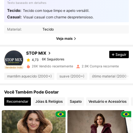
Texto baseado em detalhes
Tecido:
Tecido com toque limpo e apelo versátil.
Casual:
Visual casual com charme despretensioso.
6K Seguidores
4,73
Material:
Tecido
6K Seguidores
4,73
Veja mais
STOP MIX
Seguir
6K Seguidores
4,73
v***3
pago
1 dia atrás
26K Vendido recentemente
2.9K Compra recorrente
ado
Vendedor Indicado
6K Seguidores
4,73
mantêm aquecido (2000+)
suave (2000+)
ótimo material (2000+)
Você Também Pode Gostar
6K Seguidores
4,73
Recomendar
Jóias & Relógios
Sapato
Vestuário e Acessórios
6K Seguidores
4,73
6K Seguidores
4,73