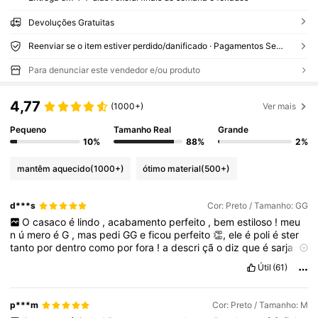
Devoluções Gratuitas
Reenviar se o item estiver perdido/danificado · Pagamentos Seguros · Proteção de privacidade
Para denunciar este vendedor e/ou produto
4,77
(1000+)
Ver mais
Pequeno
Tamanho Real
Grande
10%
88%
2%
mantêm aquecido
(1000+)
ótimo material
(500+)
d***s
Cor: Preto / Tamanho: GG
O
casaco
é
lindo
,
acabamento
perfeito
,
bem
estiloso
!
meu
n
ú
mero
é
G
,
mas
pedi
GG
e
ficou
perfeito
👏,
ele
é
poli
é
ster
tanto
por
dentro
como
por
fora
!
a
descri
çã
o
diz
que
é
sarja
,
mas
sarja
é
algod
ã
o
,
e
esse
casaco
é
100
%
poli
é
ster
.
Fiquei
Útil
(61)
satisfeita
,
chegou
em
3
d
í
as
.
p***m
Cor: Preto / Tamanho: M