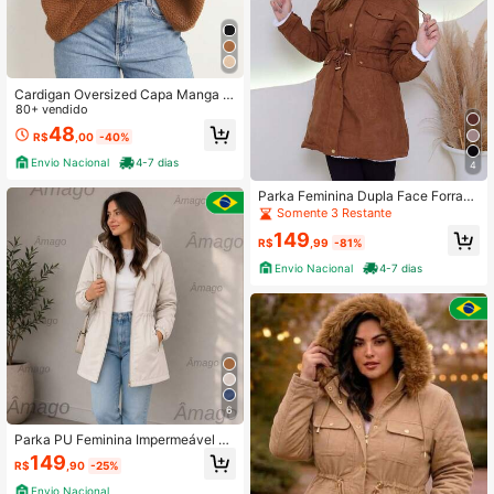
Cardigan Oversized Capa Manga M
orcego Kimono Casulo aberto em m
80+ vendido
alha Tricot Casaquinho Blusa Femin
48
R$
,00
-40%
ina elegante
Envio Nacional
4-7 dias
4
Parka Feminina Dupla Face Forrada
com Pelúcia Confortável e Estilosa
Somente 3 Restante
149
R$
,99
-81%
Envio Nacional
4-7 dias
6
Parka PU Feminina Impermeável C
apuz Removível Casual Bolso
149
R$
,90
-25%
Envio Nacional