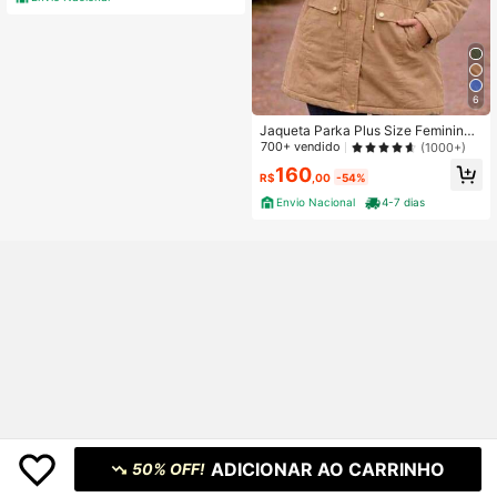
6
Jaqueta Parka Plus Size Feminina
Forrada
700+ vendido
(1000+)
160
R$
,00
-54%
Envio Nacional
4-7 dias
ADICIONAR AO CARRINHO
50% OFF!