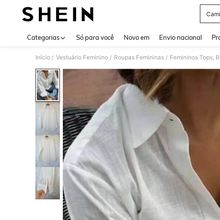
Cami
Use up 
Categorias
Só para você
Novo em
Envio nacional
Pr
Início
Vestuário Feminino
Roupas Femininas
Femininos Tops, B
/
/
/