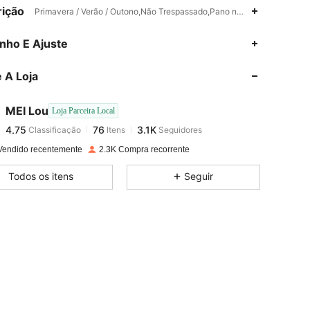
ição
Primavera / Verão / Outono,Não Trespassado,Pano não Tecido
4,75
76
3.1K
nho E Ajuste
 A Loja
4,75
76
3.1K
MEI Lou
Loja Parceira Local
eta, Cor: Azul, Tamanho: P
4,75
76
3.1K
Classificação
Itens
Seguidores
n***s
pago
1 dia atrás
Vendido recentemente
2.3K Compra recorrente
4,75
76
3.1K
Todos os itens
Seguir
4,75
76
3.1K
4,75
76
3.1K
4,75
76
3.1K