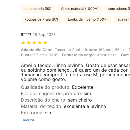
recompraria (90)
ótimo material (1000+)
sem odores (
Roupas de Praia (97)
Looks de Inverno (100+)
suave 
5***7
25 Sep,2025
Adaptação Geral: Tamanho Real, Altura: 168 cm / 66 in, Peso: 62 kg /
Adaptação Geral:
Tamanho Real
Altura:
168 cm / 66 in
Busto:
97 cm / 38 in
Formato do corpo:
Ampulheta
Cor:
Amei o tecido. Linho levinho. Gosto de usar ens
ou soltinho com lenço. Já quero um de cada cor.
Tamanho compre P, embora use M, pq fica meno
volume como gosto.
Qualidade do produto
:
Excelente
Fiel às imagens do produto
:
sim
Descrição do cheiro
:
sem cheiro
Material do tecido
:
excelente e levinho
Em forma
:
sim
Traduzir