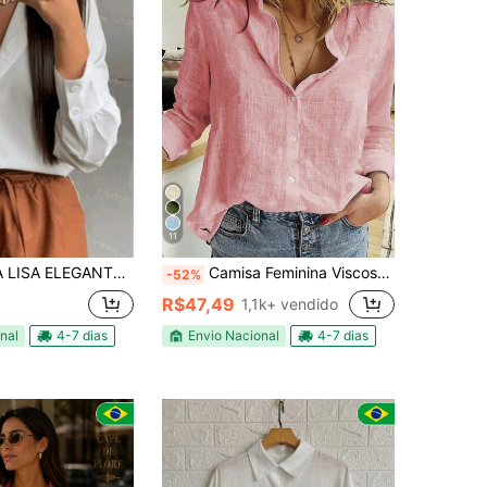
11
NTE BÁSICA DIA A DIA CORES DO MOMENTO
Camisa Feminina Viscose Com Mangas Comprida
-52%
R$47,49
1,1k+ vendido
nal
4-7 dias
Envio Nacional
4-7 dias