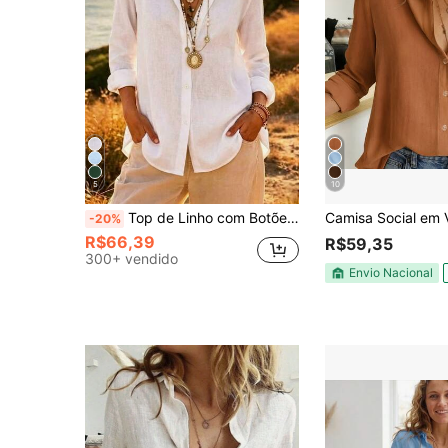
5
10
Top de Linho com Botões para Mulheres, Manga Longa, Blusa Casual Solta com Decote em V, Top de Verão, Estilo Descomplicado, Branco
-20%
R$66,39
R$59,35
300+ vendido
Envio Nacional