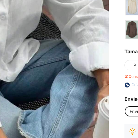
Tama
P
Quas
Gui
Envia
Env