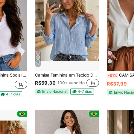
7
4
ho – Elegante, Confortável e Casual Trabalho
Camisa Feminina em Tecido Duna Premium – Elegância Sem Esforço!
CAMISA LISA ELEGA
-81%
R$59,30
100+ vendido
R$37,99
Envio Nacional
4-7 dias
Envio Nacio
4-7 dias