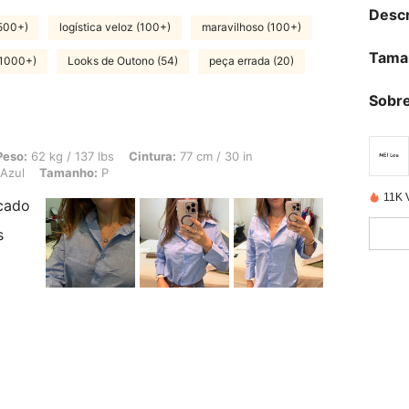
Descr
500+)
logística veloz (100+)
maravilhoso (100+)
Tama
(1000+)
Looks de Outono (54)
peça errada (20)
Sobre
 137 lbs, Cintura: 77 cm / 30 in, Busto: 97 cm / 38 in, Formato do corpo: Ampulh
Peso:
62 kg / 137 lbs
Cintura:
77 cm / 30 in
Azul
Tamanho:
P
11K 
acado
s