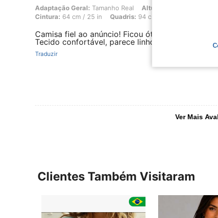
Adaptação Geral: Tamanho Real, Altura: 162 cm / 64 in, Peso: 53 kg / 
Adaptação Geral:
Tamanho Real
Altura:
162 cm / 64 in
Cintura:
64 cm / 25 in
Quadris:
94 cm / 37 in
Cor:
Verd
Camisa fiel ao anúncio! Ficou ótima e tamanho 
Tecido confortável, parece linho. Super recome
C
Traduzir
Ver Mais Ava
Clientes Também Visitaram