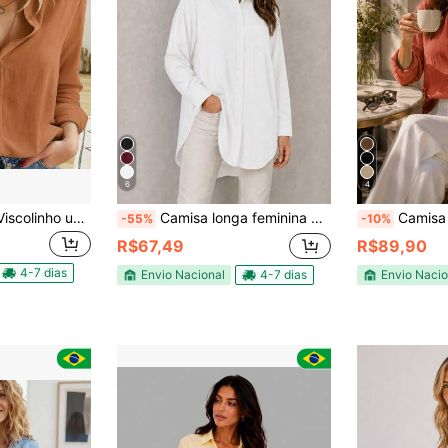
6
4
Camisa Social em Viscolinho uso Diário
Camisa longa feminina de linho com bolsos frontais no peito e duas fendas na barra.
Camisa Feminina Linho Prem
-55%
-10%
R$67,49
R$89,90
4-7 dias
Envio Nacional
4-7 dias
Envio Nacio