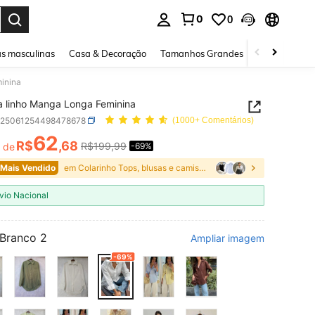
0
0
ar. Press Enter to select.
s masculinas
Casa & Decoração
Tamanhos Grandes
Joias e acessó
inina
 linho Manga Longa Feminina
z25061254498478678
(1000+ Comentários)
62
R$
,68
R$199,99
r de
-69%
ICE AND AVAILABILITY
 Mais Vendido
em Colarinho Tops, blusas e camisetas femininas
vio Nacional
Branco 2
Ampliar imagem
-69%