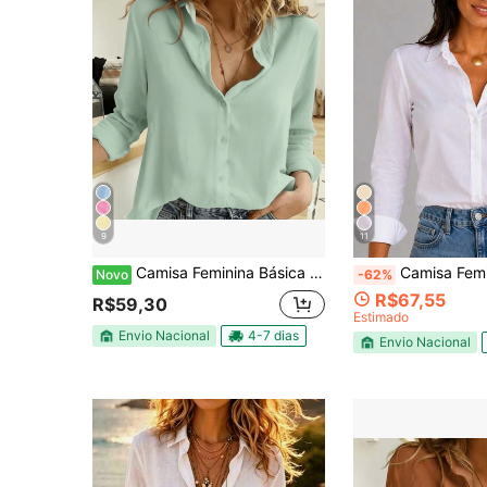
9
11
Camisa Feminina Básica Chic Manga longa Botões - Viscolinho
Camisa Feminina Social Manga Longa em Viscolin
Novo
-62%
R$67,55
R$59,30
Estimado
Envio Nacional
4-7 dias
Envio Nacional