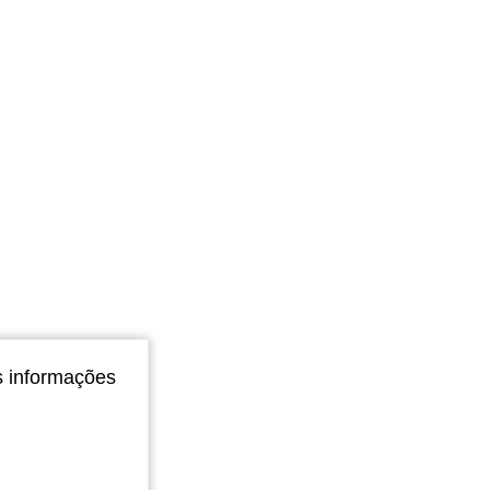
4,75
76
3.1K
4,75
76
3.1K
4,75
76
3.1K
s informações