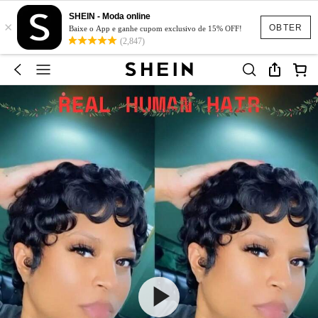
SHEIN - Moda online
×
OBTER
Baixe o App e ganhe cupom exclusivo de 15% OFF!
(2,847)