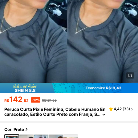
1/8
Economize R$19,43
142
-12%
R$
,52
R$161,95
Peruca Curta Pixie Feminina, Cabelo Humano En
4,42
(
33
)
caracolado, Estilo Curto Preto com Franja, S
em Cola e Sem Renda na Frente, Peruca Tota
lmente Tecida à Mão em Camadas, Fácil de Usar,
Presente Ideal para Entes Queridos, Amigos, Fa
Cor: Preto
mília ou Uso Diário