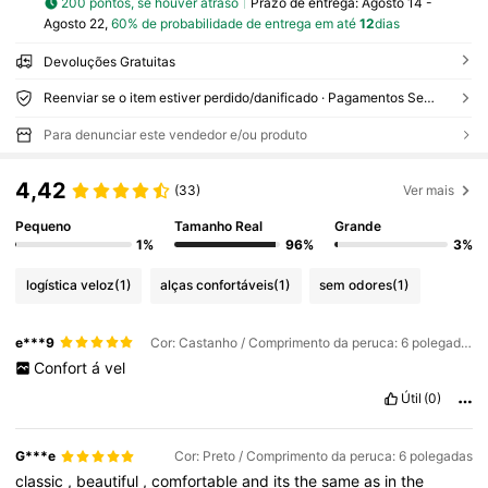
200 pontos, se houver atraso
Prazo de entrega:
Agosto 14 -
Agosto 22,
60% de probabilidade de entrega em até
12
dias
Devoluções Gratuitas
Reenviar se o item estiver perdido/danificado · Pagamentos Seguros · Proteção de privacidade
Para denunciar este vendedor e/ou produto
4,42
(33)
Ver mais
Pequeno
Tamanho Real
Grande
1%
96%
3%
logística veloz
(1)
alças confortáveis
(1)
sem odores
(1)
e***9
Cor: Castanho / Comprimento da peruca: 6 polegadas
Confort
á
vel
Útil
(0)
G***e
Cor: Preto / Comprimento da peruca: 6 polegadas
classic
,
beautiful
,
comfortable
and
its
the
same
as
in
the