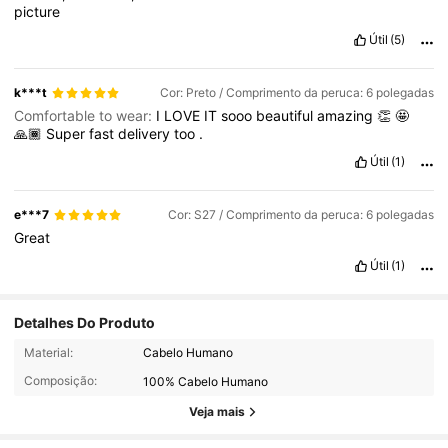
picture
Útil
(5)
k***t
Cor: Preto / Comprimento da peruca: 6 polegadas
Comfortable to wear:
I
LOVE
IT
sooo
beautiful
amazing
👏
🤩
🙏🏾
Super
fast
delivery
too
.
Útil
(1)
e***7
Cor: S27 / Comprimento da peruca: 6 polegadas
Great
Útil
(1)
Detalhes Do Produto
2.4K Seguidores
4,55
Material:
Cabelo Humano
Composição:
100% Cabelo Humano
2.4K Seguidores
4,55
Veja mais
2.4K Seguidores
4,55