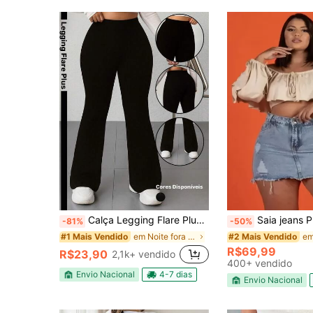
Calça Legging Flare Plus Size Feminina Barra Larga Caimento Perfeito Cintura Alta Preta
Saia jeans Plus Size Ho
-81%
-50%
em Noite fora Leggings Tamanhos Grandes
#1 Mais Vendido
#2 Mais Vendido
R$69,99
R$23,90
2,1k+ vendido
400+ vendido
Envio Nacional
4-7 dias
Envio Nacional