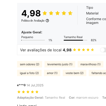
Tipo
4,98
Material
Conforme c
Política de Avaliação
imagem
Ajuste Geral:
Pequeno
Tamanho Real
1%
82%
Ver avaliações de local
4,98
sem odores (2)
levemento justo (1)
maravilhoso (1)
igual a foto (2)
amor (1)
veste bem (2)
faltando ac
e***0
14 Jul,2025
Adaptação Geral: Tamanho Real, Cor: marrom escuro, Tamanho: G2
Adaptação Geral:
Tamanho Real
Cor:
marrom escuro
Ta