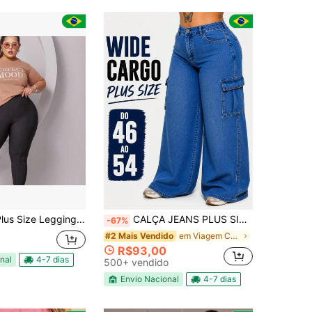
ntaria Gorgurão com Bolsos Tecido Grosso do G1 ao G3- Inverno
CALÇA JEANS PLUS SIZE WIDE LEG CARGO CINTURA ALTA
-67%
em Viagem Calças Tamanhos Grandes
#2 Mais Vendido
R$93,00
nal
4-7 dias
500+ vendido
Envio Nacional
4-7 dias