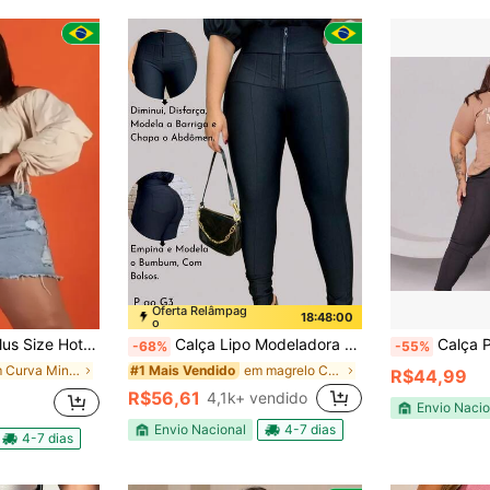
Oferta Relâmpag
18:47:59
o
t-Paint Barra Desfiada
Calça Lipo Modeladora Plus Size E Normal Feminina Suplex Power Alta Compressão Com Cinta Disfarça Barriga E Zíper
Calça Plus Size Legging Mo
-68%
-55%
em Curva Minissaias Plus Size
em magrelo Calças Tamanhos Grandes
#1 Mais Vendido
R$44,99
R$56,61
4,1k+ vendido
Envio Nacio
Envio Nacional
4-7 dias
4-7 dias