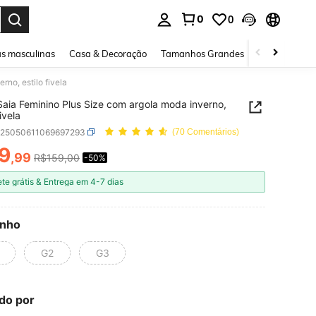
0
0
ar. Press Enter to select.
s masculinas
Casa & Decoração
Tamanhos Grandes
Joias e acessó
no, estilo fivela
Saia Feminino Plus Size com argola moda inverno,
fivela
z25050611069697293
(70 Comentários)
9
,99
R$159,00
-50%
ICE AND AVAILABILITY
ete grátis & Entrega em 4-7 dias
nho
G2
G3
do por