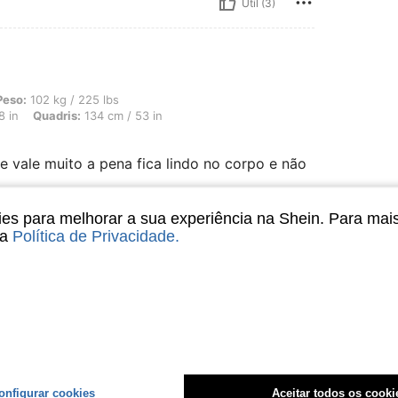
Útil (3)
/ 225 lbs, Formato do corpo: Triângulo Invertido, Busto: 124 cm / 48.8 in, Quadris
Peso:
102 kg / 225 lbs
8 in
Quadris:
134 cm / 53 in
e vale muito a pena fica lindo no corpo e não
s para melhorar a sua experiência na Shein. Para mai
sa
Política de Privacidade
.
Útil (3)
liações
onfigurar cookies
Aceitar todos os cooki