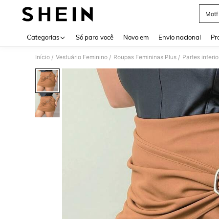
Motf
Use up 
Categorias
Só para você
Novo em
Envio nacional
Pr
Início
Vestuário Feminino
Roupas Femininas Plus
Partes inferio
/
/
/