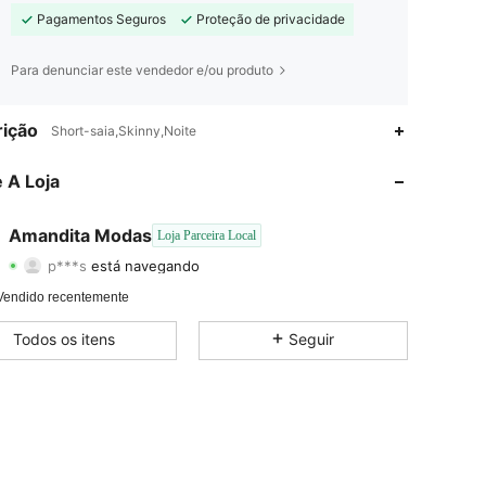
Pagamentos Seguros
Proteção de privacidade
Para denunciar este vendedor e/ou produto
4,93
18
474
ição
Short-saia,Skinny,Noite
4,93
18
474
 A Loja
4,93
18
474
Amandita Modas
Loja Parceira Local
p***s
está navegando
4,93
18
474
Classificação
Itens
Seguidores
Vendido recentemente
4,93
18
474
Todos os itens
Seguir
4,93
18
474
4,93
18
474
4,93
18
474