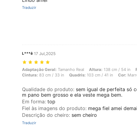
Lindo amei
Traduzir
L***ê
17 Jul,2025
Adaptação Geral: Tamanho Real, Altura: 138 cm / 54 in, Peso: 54 kg /
Adaptação Geral:
Tamanho Real
Altura:
138 cm / 54 in
Cintura:
83 cm / 33 in
Quadris:
103 cm / 41 in
Cor:
Marr
Qualidade do produto
:
sem igual de perfeita só 
m pano bem grosso e ela veste mega bem.
Em forma
:
top
Fiel às imagens do produto
:
mega fiel amei dema
Descrição do cheiro
:
sem cheiro
Traduzir