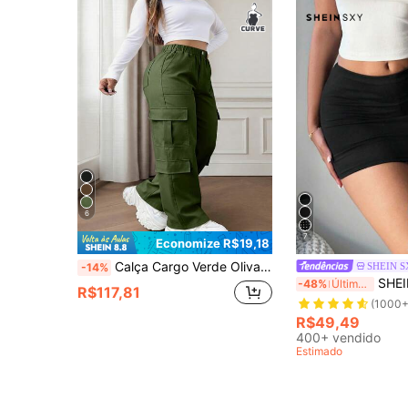
6
7
Economize R$19,18
Calça Cargo Verde Oliva com Botão e Bolso, Elegante Casual, Minimalista Fofa Y2K, Perna Larga Solta, Perna Reta, Sem Elasticidade, Leve, Macia e Confortável, Plus Size, para Dia dos Professores, Ação de Graças, Volta às Aulas, Formatura, Passeio, Férias, Clube, Escritório, Ocasião Formal, Academia, Praia, Abertura, Estudante, Festa de Aniversário, Viagem, Festival de Música Country, Aeroporto, Primavera, Verão, Outono, Inverno
SHEIN 
-14%
SHEIN SXY Saia Bodycon Casua
-48%
Últimos 2 dias
R$117,81
(1000+
R$49,49
400+ vendido
Estimado