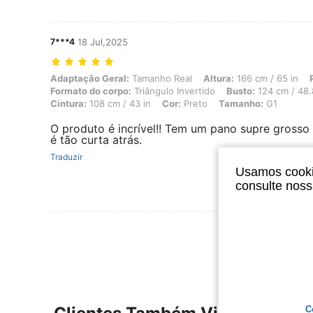
7***4
18 Jul,2025
Adaptação Geral: Tamanho Real, Altura: 166 cm / 65 in, Peso: 102 kg 
Adaptação Geral:
Tamanho Real
Altura:
166 cm / 65 in
Formato do corpo:
Triângulo Invertido
Busto:
124 cm / 48.
Cintura:
108 cm / 43 in
Cor:
Preto
Tamanho:
G1
O produto é incrível!! Tem um pano supre grosso 
é tão curta atrás.
Traduzir
Usamos cookie
consulte nos
Ver Mais Ava
C