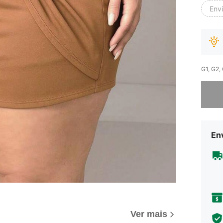
Env
G1, G2,
Desculp
Env
Ver mais