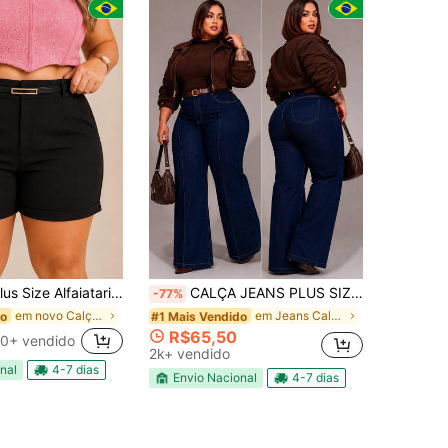
 Cinto Alfaiataria G1 G2 G3 Simples Casual elegante Festa Bolso Com cinto
CALÇA JEANS PLUS SIZE WIDE LEG COM ELASTANO CINTURA ALTA
-77%
em novo Calções Tamanhos Grandes
em Jeans Calças Tamanhos Grandes
do
#1 Mais Vendido
R$65,50
0+ vendido
2k+ vendido
nal
4-7 dias
Envio Nacional
4-7 dias