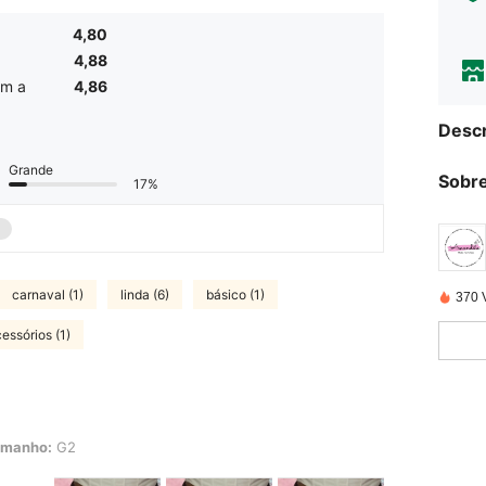
4,80
4,88
om a
4,86
Descr
Grande
Sobre
17%
carnaval (1)
linda (6)
básico (1)
370 
essórios (1)
manho:
G2