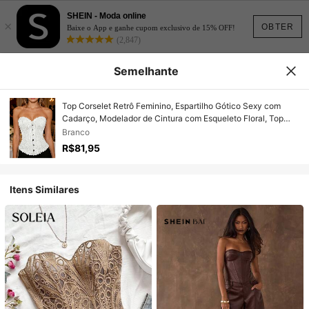
SHEIN - Moda online
×
OBTER
Baixe o App e ganhe cupom exclusivo de 15% OFF!
(2,847)
Semelhante
Top Corselet Retrô Feminino, Espartilho Gótico Sexy com
Cadarço, Modelador de Cintura com Esqueleto Floral, Top
Modelador Branco de Verão
Branco
R$81,95
Itens Similares