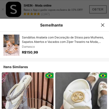
SHEIN - Moda online
×
OBTER
Baixe o App e ganhe cupom exclusivo de 15% OFF!
(2,847)
Semelhante
Sandálias Anabela com Decoração de Strass para Mulheres,
Sapatos Abertos e Vazados com Zíper Traseiro na Moda,
Sandálias de Verão Confortáveis para Uso Externo
Damasco
R$150,99
Itens Similares