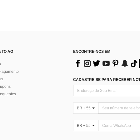
NTO AO
ENCONTRE-NOS EM
s
 Pagamento
us
CADASTRE-SE PARA RECEBER NOTÍ
 cupons
requentes
BR + 55
BR + 55