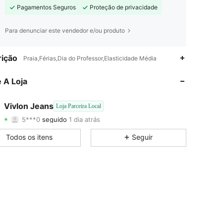
Pagamentos Seguros
Proteção de privacidade
Para denunciar este vendedor e/ou produto
4,86
22
112
ição
Praia,Férias,Dia do Professor,Elasticidade Média
4,86
22
112
 A Loja
4,86
22
112
Vivlon Jeans
Loja Parceira Local
5***0
seguido
1 dia atrás
4,86
22
112
Classificação
Itens
Seguidores
Todos os itens
Seguir
4,86
22
112
4,86
22
112
4,86
22
112
4,86
22
112