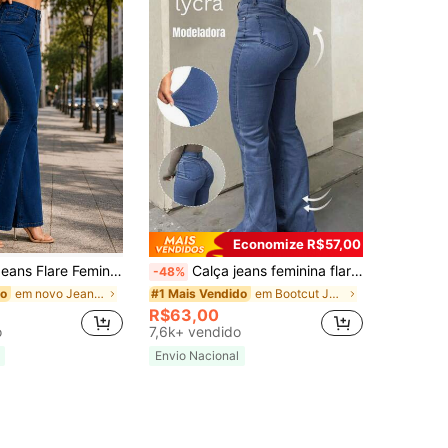
Economize R$57,00
Modelador e Caimento Perfeito a Calça Que Valoriza Suas Curvas e Alonga a Silhuetas
Calça jeans feminina flare, comprimento longo, elasticidade média, detalhe de botões, modelagem justa casual e sexy.
-48%
em novo Jeans Feminino
em Bootcut Jeans Feminino
do
#1 Mais Vendido
R$63,00
o
7,6k+ vendido
Envio Nacional