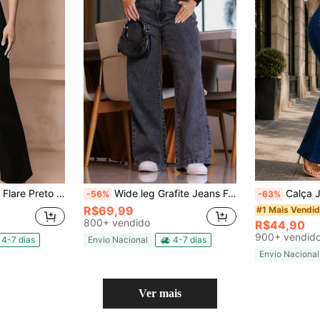
Lycra Stretch Modeladora Empina Bumbum Boca de Sino
Wide leg Grafite Jeans Feminina Levanta Bumbum Bolso Zíper Botão Blogueira Virginia
Calça Jeans Flare Feminina – Efeito 
-56%
-63%
R$69,99
#1 Mais Vendi
800+ vendido
R$44,90
900+ vendid
4-7 dias
Envio Nacional
4-7 dias
Envio Nacional
Ver mais