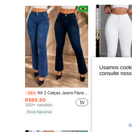
Usamos cookie
consulte nos
Kit 2 Calças Jeans Flare Feminina Cintura Alta Levanta Bumbum com Elastano Modeladora Premium
Calça Jeans Skinny Feminina Modelagem Justa Cintura Alta 
-55%
-63%
R$89,90
R$59,90
300+ vendido
600+ vendido
Envio Nacional
Envio Nacional
C