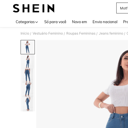
Motf
Use up 
Categorias
Só para você
Novo em
Envio nacional
Pr
Início
Vestuário Feminino
Roupas Femininas
Jeans feminino
/
/
/
/