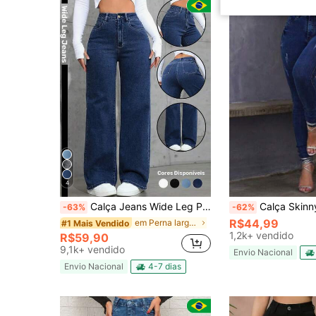
4
Calça Jeans Wide Leg Pantalona Feminina Cintura Alta Tecido Premium Confortável Azul Escura
Calça Skinny Femin
-63%
-62%
R$44,99
em Perna larga Calças jeans
#1 Mais Vendido
1,2k+ vendido
R$59,90
9,1k+ vendido
Envio Nacional
Envio Nacional
4-7 dias