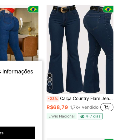
4,86
22
112
4,86
22
112
s informações
4
Marmorizada Jeans Cintura Alta Empina Bumbum Elastano Lycra
Calça Country Flare Jeans Feminina Lisa Modela Bumbum Linha Premium Cintura Alta com Lycra Rodeio Cavalgada West
-23%
em novo Jeans Feminino
do
R$68,79
1,7k+ vendido
0+ vendido
Envio Nacional
4-7 dias
4-7 dias
es