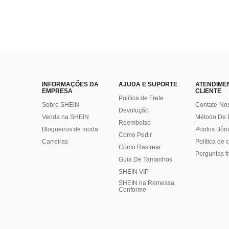
INFORMAÇÕES DA
AJUDA E SUPORTE
ATENDIME
EMPRESA
CLIENTE
Política de Frete
Sobre SHEIN
Contate-No
Devolução
Venda na SHEIN
Método De
Reembolso
Blogueiros de moda
Pontos Bôn
Como Pedir
Carreiras
Política de
Como Rastrear
Perguntas f
Guia De Tamanhos
SHEIN VIP
SHEIN na Remessa
Conforme