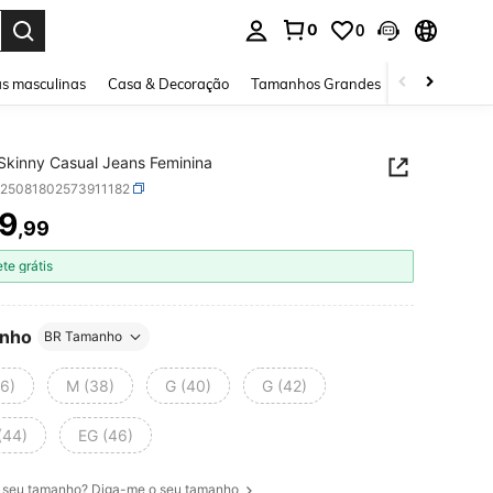
0
0
ar. Press Enter to select.
s masculinas
Casa & Decoração
Tamanhos Grandes
Joias e acessó
Calça Skinny Casual Jeans Feminina
z25081802573911182
9
,99
ICE AND AVAILABILITY
ete grátis
nho
BR Tamanho
36)
M (38)
G (40)
G (42)
(44)
EG (46)
 seu tamanho? Diga-me o seu tamanho