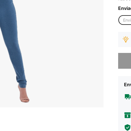
Envia
Env
Desculp
Env