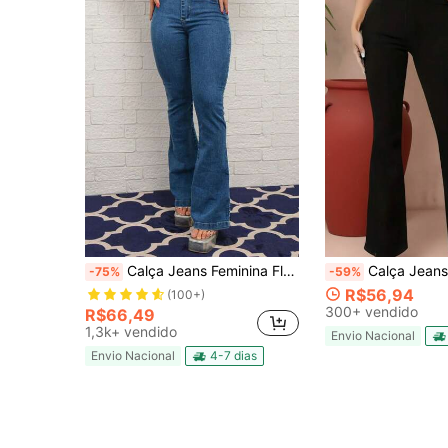
Calça Jeans Feminina Flare Boca De Sino C/ Elastano Premium
Calça Jeans Flare Preto Feminina Cintura Alta com 
-75%
-59%
R$56,94
(100+)
300+ vendido
R$66,49
1,3k+ vendido
Envio Nacional
Envio Nacional
4-7 dias