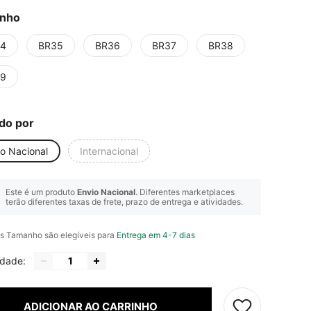
nho
4
BR35
BR36
BR37
BR38
9
do por
io Nacional
Internacional
Este é um produto
Envio Nacional
. Diferentes marketplaces
terão diferentes taxas de frete, prazo de entrega e atividades.
s Tamanho são elegíveis para
Entrega em 4-7 dias
idade:
ADICIONAR AO CARRINHO