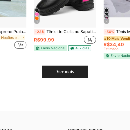
4
4
Meia Sapatilha Neoprene Praia Beach Tennis Vôlei Antiderrapante Praia Opala sintética Tipo Ar livre TODOS
Tênis de Ciclismo Sapatilha para Pedal Trilha Oxy
Tênis Meia Feminino Confortáve
-23%
-56%
em Noções básicas Calçado Desportivo Feminino
#10 Mais Vend
R$99,99
R$34,40
Envio Nacional
4-7 dias
Estimado
Envio Nacio
Ver mais