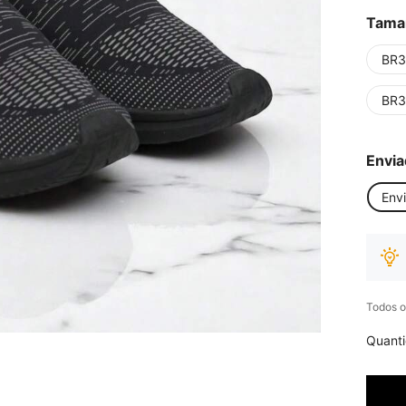
Tama
BR3
BR3
Envia
Env
Todos o
Quant