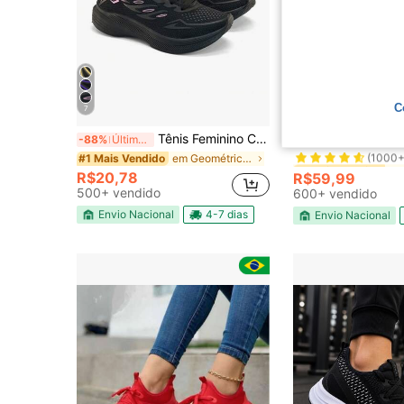
C
7
#1 Mais Vendido
Tênis Feminino Caminhada Esporte Academia Super Leve e Confortável Linha Premium
Tênis Feminino Esportivo O
-88%
Últimos 2 dias
-25%
(1000+
em Geométrico Calçado Desportivo Feminino
#1 Mais Vendido
#1 Mais Vendido
#1 Mais Vendido
(1000+
(1000+
R$20,78
R$59,99
#1 Mais Vendido
500+ vendido
600+ vendido
(1000+
Envio Nacional
4-7 dias
Envio Nacional