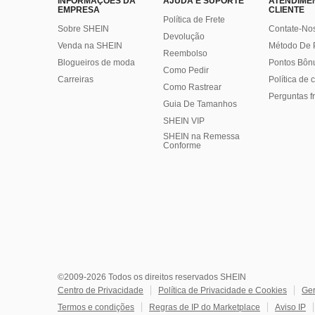
INFORMAÇÕES DA
AJUDA E SUPORTE
ATENDIME
EMPRESA
CLIENTE
Política de Frete
Sobre SHEIN
Contate-No
Devolução
Venda na SHEIN
Método De
Reembolso
Blogueiros de moda
Pontos Bôn
Como Pedir
Carreiras
Política de
Como Rastrear
Perguntas f
Guia De Tamanhos
SHEIN VIP
SHEIN na Remessa
Conforme
©2009-2026 Todos os direitos reservados SHEIN
Centro de Privacidade
Política de Privacidade e Cookies
Ger
Termos e condições
Regras de IP do Marketplace
Aviso IP