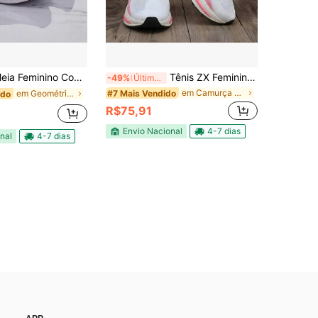
l – Leve Macio e Respirável, Perfeito Para o Dia a Dia Com Estilo.
Tênis ZX Feminino Para Corridas e Treinos Com Conforto Duradouro e Alta Performance
-49%
Últimos 2 dias
em Camurça Calçado Desportivo Feminino
#7 Mais Vendido
em Geométrico Calçado Desportivo Feminino
ido
R$75,91
Envio Nacional
4-7 dias
nal
4-7 dias