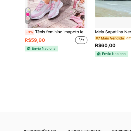
4
Tênis feminino imapcto leve confortavel lançamento treino academia beach Desportivo Tecido Nenhum feminino mulher Academia e fitness todas
-3%
#7 Mais Vendido
R$59,90
R$60,00
Envio Nacional
Envio Nacional