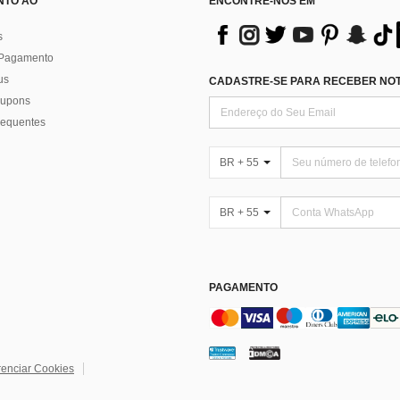
NTO AO
ENCONTRE-NOS EM
s
 Pagamento
us
CADASTRE-SE PARA RECEBER NOTÍ
 cupons
requentes
BR + 55
BR + 55
PAGAMENTO
enciar Cookies