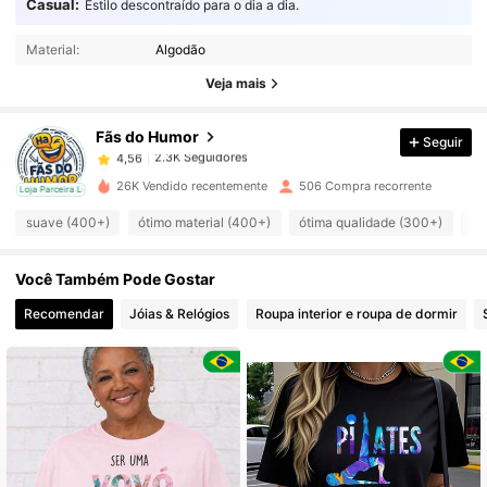
Casual:
Estilo descontraído para o dia a dia.
2.3K Seguidores
4,56
Material:
Algodão
2.3K Seguidores
4,56
Veja mais
Fãs do Humor
Seguir
2.3K Seguidores
4,56
b***a
pago
1 dia atrás
26K Vendido recentemente
506 Compra recorrente
cal
Loja Parceira Local
2.3K Seguidores
4,56
suave (400+)
ótimo material (400+)
ótima qualidade (300+)
se
Você Também Pode Gostar
2.3K Seguidores
4,56
Recomendar
Jóias & Relógios
Roupa interior e roupa de dormir
2.3K Seguidores
4,56
2.3K Seguidores
4,56
2.3K Seguidores
4,56