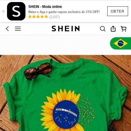
SHEIN - Moda online
×
OBTER
Baixe o App e ganhe cupom exclusivo de 15% OFF!
(2,847)