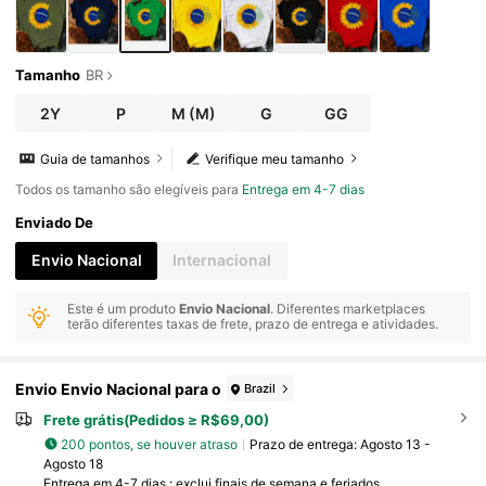
Tamanho
BR
2Y
P
M
(M)
G
GG
Guia de tamanhos
Verifique meu tamanho
Todos os tamanho são elegíveis para
Entrega em 4-7 dias
Enviado De
Envio Nacional
Internacional
Este é um produto
Envio Nacional
. Diferentes marketplaces
terão diferentes taxas de frete, prazo de entrega e atividades.
Envio Envio Nacional para o
Brazil
Frete grátis(Pedidos ≥ R$69,00)
200 pontos, se houver atraso
Prazo de entrega:
Agosto 13 -
Agosto 18
Entrega em 4-7 dias : exclui finais de semana e feriados