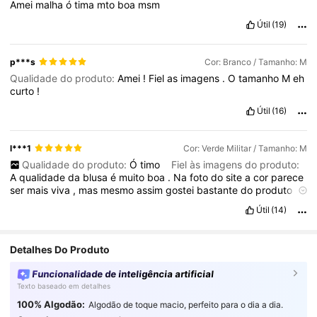
Amei
malha
ó
tima
mto
boa
msm
Útil
(19)
p***s
Cor: Branco / Tamanho: M
Qualidade do produto:
Amei
!
Fiel
as
imagens
.
O
tamanho
M
eh
curto
!
Útil
(16)
l***1
Cor: Verde Militar / Tamanho: M
Qualidade do produto:
Ó
timo
Fiel às imagens do produto:
A
qualidade
da
blusa
é
muito
boa
.
Na
foto
do
site
a
cor
parece
ser
mais
viva
,
mas
mesmo
assim
gostei
bastante
do
produto
.
Chegou
antes
do
prazo
,
bem
embalado
previsto
e
veio
muito
Útil
(14)
cheirosa
.
Recomendo
a
compra
!
Detalhes Do Produto
Funcionalidade de inteligência artificial
Texto baseado em detalhes
100% Algodão:
Algodão de toque macio, perfeito para o dia a dia.