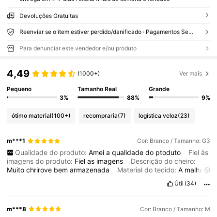
Devoluções Gratuitas
Reenviar se o item estiver perdido/danificado · Pagamentos Seguros · Proteção de privacidade
Para denunciar este vendedor e/ou produto
4,49
(1000+)
Ver mais
Pequeno
Tamanho Real
Grande
3%
88%
9%
ótimo material
(100+)
recompraria
(7)
logística veloz
(23)
m***1
Cor: Branco / Tamanho: G3
Qualidade do produto:
Amei
a
qualidade
do
ptoduto
Fiel às
imagens do produto:
Fiel
as
imagens
Descrição do cheiro:
Muito
chrirove
bem
armazenada
Material do tecido:
A
malha
e
maravilhosa
e
a
impressaonperfeita
Em forma:
Em
forma
Útil
(34)
m***8
Cor: Branco / Tamanho: M