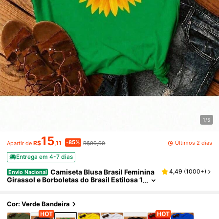
1/5
15
-85%
Últimos 2 dias
R$
,11
R$99,99
Apartir de
Entrega em 4-7 dias
Camiseta Blusa Brasil Feminina
4,49
(
1000+
)
Envio Nacional
Girassol e Borboletas do Brasil Estilosa 1
00% Algodão Promoção
Cor: Verde Bandeira