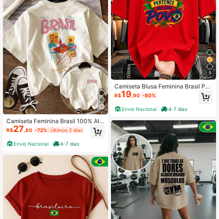
5
Camiseta Blusa Feminina Brasil Per
19
tence Ao Povo Patriota Estilosa 10
R$
,90
-80%
0% Algodão Promoção
Envio Nacional
4-7 dias
Camiseta Feminina Brasil 100% Alg
27
odão Manga Curta Casual Estampa
R$
,80
-72%
Últimos 2 dias
da
Envio Nacional
4-7 dias