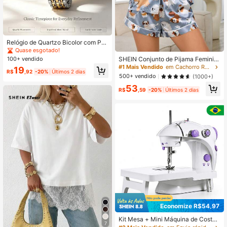
Relógio de Quartzo Bicolor com Pul
seira Bicolor, Presente de Aniversári
Quase esgotado!
o Perfeito, Versátil para Uso Diário,
SHEIN Conjunto de Pijama Feminin
100+ vendido
Volta às Aulas, Look de Natal
o com Estampa de Cachorrinho, To
#1 Mais Vendido
em Cachorro Roupa de dormir feminina
19
R$
,92
-20%
Últimos 2 dias
p de Manga Curta e Shorts, Único P
500+ vendido
(1000+)
eitilho
53
R$
,59
-20%
Últimos 2 dias
Economize R$54,97
Kit Mesa + Mini Máquina de Costur
7
a Elétrica Portátil Bivolt