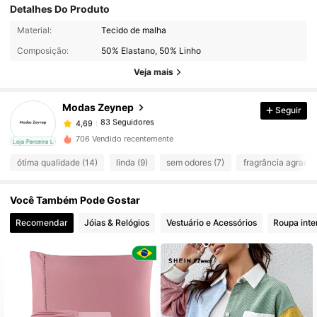
Detalhes Do Produto
83 Seguidores
4,69
Material:
Tecido de malha
Composição:
50% Elastano, 50% Linho
Veja mais
83 Seguidores
4,69
Modas Zeynep
Seguir
83 Seguidores
4,69
e***1
pago
1 dia atrás
706 Vendido recentemente
cal
Loja Parceira Local
83 Seguidores
4,69
ótima qualidade (14)
linda (9)
sem odores (7)
fragrância agradáv
Você Também Pode Gostar
83 Seguidores
4,69
Recomendar
Jóias & Relógios
Vestuário e Acessórios
Roupa inte
83 Seguidores
4,69
83 Seguidores
4,69