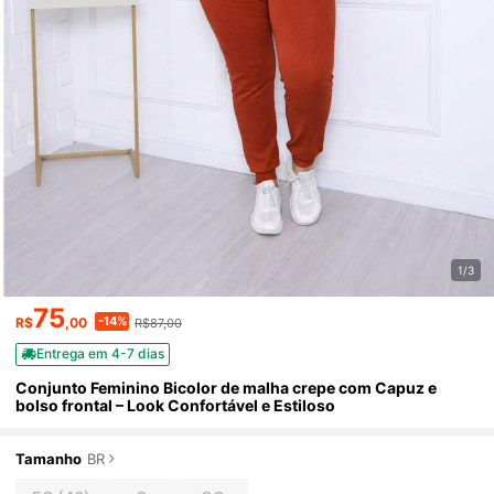
1/3
75
-14%
R$
,00
R$87,00
Entrega em 4-7 dias
Conjunto Feminino Bicolor de malha crepe com Capuz e
bolso frontal – Look Confortável e Estiloso
Tamanho
BR