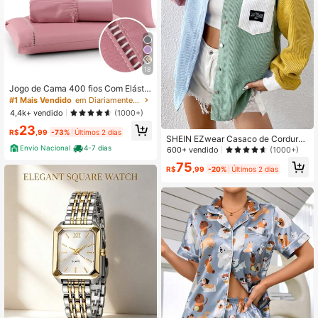
83 Seguidores
4,69
83 Seguidores
4,69
18
Jogo de Cama 400 fios Com Elástic
o Padrão Hotel Solteiro Casal Quee
#1 Mais Vendido
em Diariamente Conjuntos de lençóis com fronhas
83 Seguidores
n King
4,69
4,4k+ vendido
(1000+)
23
R$
,99
-73%
Últimos 2 dias
SHEIN EZwear Casaco de Corduroy
com Blocos de Cor, Ombro Caído e
Envio Nacional
4-7 dias
600+ vendido
(1000+)
83 Seguidores
4,69
Remendo de Letra para Outono/Inv
75
erno
R$
,99
-20%
Últimos 2 dias