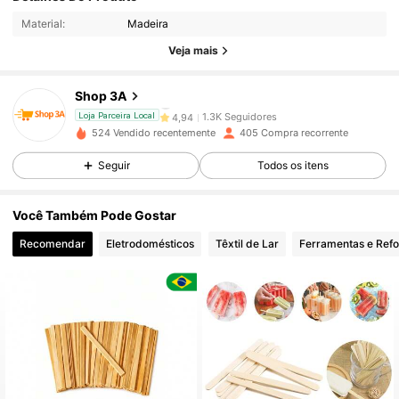
Material:
Madeira
1.3K Seguidores
4,94
Veja mais
1.3K Seguidores
4,94
Shop 3A
1.3K Seguidores
4,94
Loja Parceira Local
524 Vendido recentemente
405 Compra recorrente
1.3K Seguidores
4,94
Seguir
Todos os itens
1.3K Seguidores
4,94
Você Também Pode Gostar
Recomendar
Eletrodomésticos
Têxtil de Lar
Ferramentas e Ref
1.3K Seguidores
4,94
1.3K Seguidores
4,94
1.3K Seguidores
4,94
1.3K Seguidores
4,94