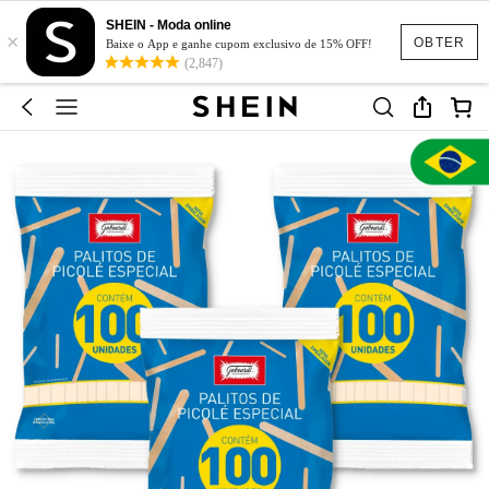
SHEIN - Moda online
×
OBTER
Baixe o App e ganhe cupom exclusivo de 15% OFF!
(2,847)