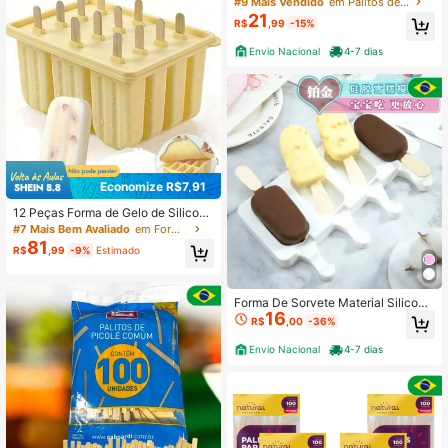
#9 Mais Vendido
em Palitos de sorvete
ais, DIY
ação maquete sorvete
21
R$
,99
-15%
Envio Nacional
4-7 dias
Economize R$7,91
12 Peças Forma de Gelo de Silicon
e, Adequada para Sorvete Caseiro,
#7 Mais Bem Avaliado
em Forma para picolé
Molde Criativo de Casquinha de So
81
R$
,99
-9%
Estimado
rvete, Picolés e Cubos de Gelo DIY
Forma De Sorvete Material Silicone
16
Para 3 OU 4 Picolé Formato Lisa C
R$
,00
-36%
om 50 Palitos
Envio Nacional
4-7 dias