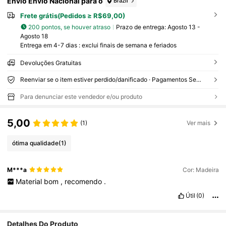
Envio Envio Nacional para o
Brazil
Frete grátis(Pedidos ≥ R$69,00)
200 pontos, se houver atraso
Prazo de entrega:
Agosto 13 -
Agosto 18
Entrega em 4-7 dias : exclui finais de semana e feriados
Devoluções Gratuitas
Reenviar se o item estiver perdido/danificado · Pagamentos Seguros · Proteção de privacidade
Para denunciar este vendedor e/ou produto
5,00
(1)
Ver mais
ótima qualidade
(1)
M***a
Cor: Madeira
Material
bom
,
recomendo
.
Útil
(0)
1.3K Seguidores
4,94
Detalhes Do Produto