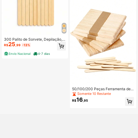
300 Palito de Sorvete, Depilação,
25
Maçã do amor, Dentista, Palitos Ma
R$
,99
-13%
deira, Artesanatos - Ponta Redonda
Virgem.
Envio Nacional
4-7 dias
50/100/200 Peças Ferramenta de
Resina Palito de Sorvete de Madeir
Somente 10 Restante
a Artesanal DIY Molde de Resina Pa
16
R$
,95
litos de Picolé Ferramentas de Fabri
cação