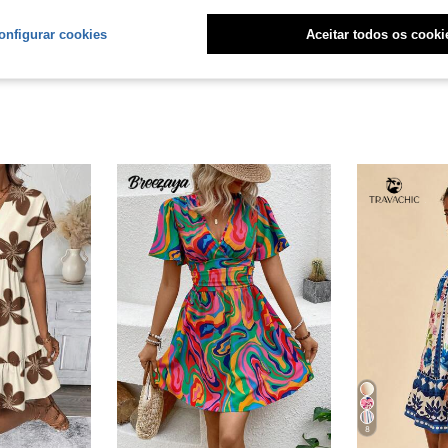
liações
onfigurar cookies
Aceitar todos os cooki
8