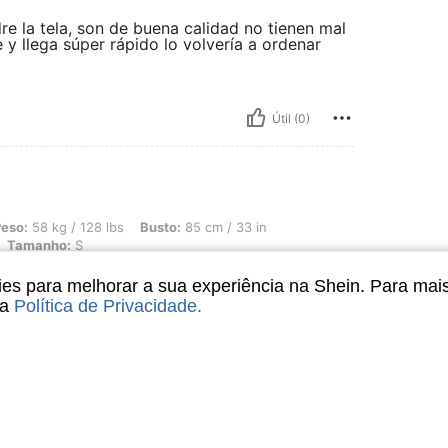
e la tela, son de buena calidad no tienen mal
 y llega súper rápido lo volvería a ordenar
Útil (0)
128 lbs, Busto: 85 cm / 33 in, Cintura: 85 cm / 33 in, Quadris: 90 cm / 35 in, Cor
eso:
58 kg / 128 lbs
Busto:
85 cm / 33 in
Tamanho:
S
s para melhorar a sua experiência na Shein. Para mai
sa
Política de Privacidade
.
Útil (0)