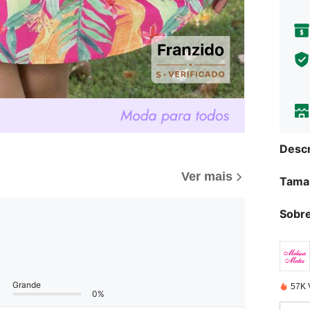
Descr
Ver mais
Tama
Sobre
Grande
57K 
0%