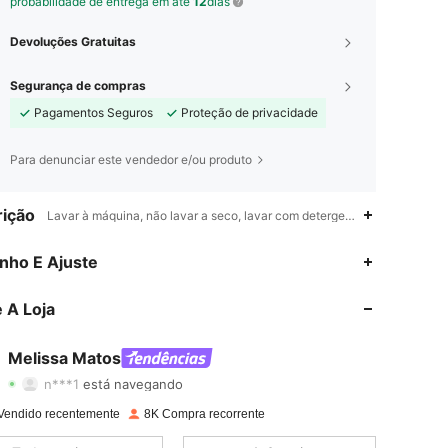
probabilidade de entrega em até
12
dias
Devoluções Gratuitas
Segurança de compras
Pagamentos Seguros
Proteção de privacidade
Para denunciar este vendedor e/ou produto
ição
Lavar à máquina, não lavar a seco, lavar com detergente suave,Plantas
4,81
1K
72K
nho E Ajuste
4,81
1K
72K
 A Loja
4,81
1K
72K
Melissa Matos
n***1
está navegando
4,81
1K
72K
Classificação
Itens
Seguidores
Vendido recentemente
8K Compra recorrente
4,81
1K
72K