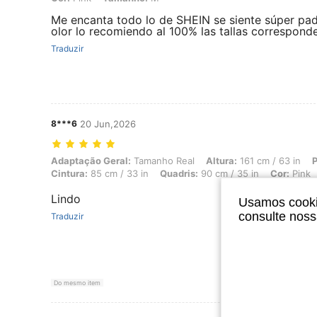
Me encanta todo lo de SHEIN se siente súper padr
olor lo recomiendo al 100% las tallas corresponde
Traduzir
8***6
20 Jun,2026
Adaptação Geral: Tamanho Real, Altura: 161 cm / 63 in, Peso: 58 kg / 
Adaptação Geral:
Tamanho Real
Altura:
161 cm / 63 in
P
Cintura:
85 cm / 33 in
Quadris:
90 cm / 35 in
Cor:
Pink
Lindo
Usamos cookie
consulte nos
Traduzir
Do mesmo item