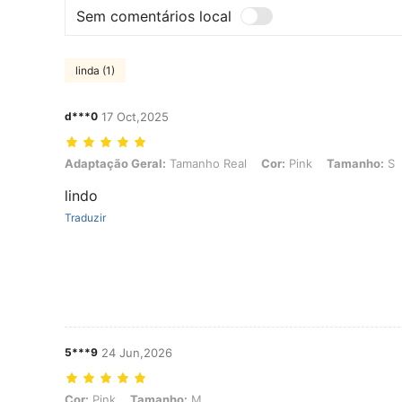
Sem comentários local
linda (1)
d***0
17 Oct,2025
Adaptação Geral: Tamanho Real, Cor: Pink, Tamanho: S
Adaptação Geral:
Tamanho Real
Cor:
Pink
Tamanho:
S
lindo
Traduzir
5***9
24 Jun,2026
Cor: Pink, Tamanho: M
Cor:
Pink
Tamanho:
M