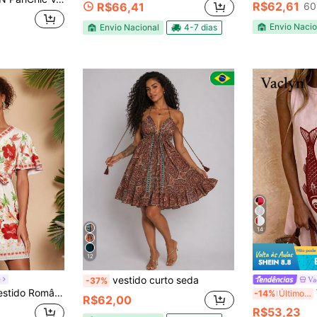
R$62,61
R$66,41
60
Envio Nacio
Envio Nacional
4-7 dias
14
12
vestido curto seda
c
Va
-37%
m V e Manga Curta com Estampa Floral para Mulheres
V
-14%
Últimos 3 dias
R$62,00
R$53,23