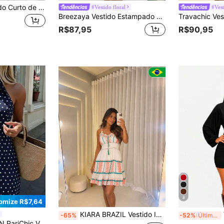
SHEIN LUNE Vestido Curto de Férias Estampado Marrom para Mulheres
#Vestido floral
#Vest
Breezaya Vestido Estampado Floral com Decote em V e Cintura Definida, Looks de Praia de Férias para Mulheres
R$87,95
R$90,95
8
omize R$7,64
KIARA BRAZIL Vestido Indiano Curto Estio Boho Chic com Babados Estampa Geométrica Colorida Alça Fina Perfeito Para o Verão-4405
V
-65%
-52%
Últimos 3 dias
alter, Amarração Frontal, Gola Alta, Cintura Marcada e Sem Mangas, Look Elegante e Emagrecedor para Encontros, Festas e Passeios Casuais