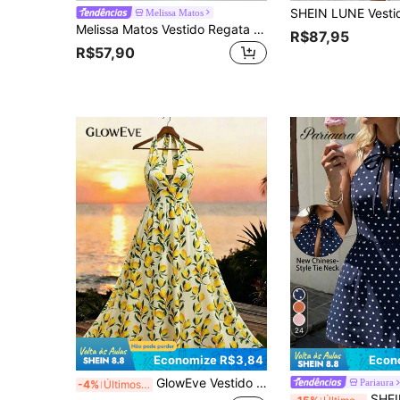
Melissa Matos
Melissa Matos Vestido Regata Estampado com Padrão de Frutos do Mar, Estilo de Férias para Festa
R$87,95
R$57,90
24
Economize R$3,84
Econ
GlowEve Vestido Longo de Verão Estampado Tecido à Mão, Elegante e Chique. Ideal para Férias. Novo Estilo Sem Mangas.
Pariaura
-4%
Últimos 3 dias
SHEIN PariChic Vestido Curto Feminino de Verão com Gola H