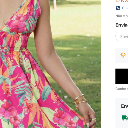
100
Gui
Não é o
Envia
Env
Ganhe 
Env