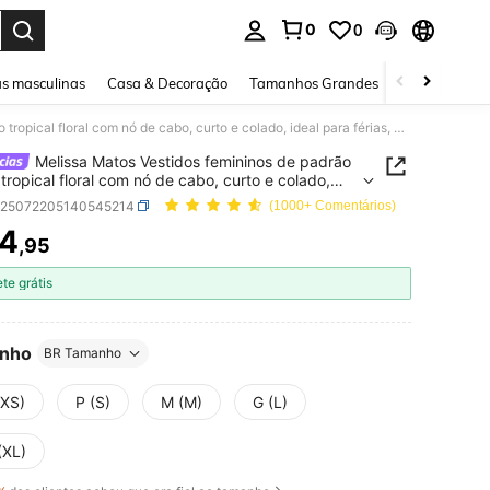
0
0
ar. Press Enter to select.
s masculinas
Casa & Decoração
Tamanhos Grandes
Joias e acessó
Melissa Matos Vestidos femininos de padrão tecido tropical floral com nó de cabo, curto e colado, ideal para férias, vestido tropical, vestido de praia, vestidos de verão para mulheres
Melissa Matos Vestidos femininos de padrão
 tropical floral com nó de cabo, curto e colado,
ara férias, vestido tropical, vestido de praia,
z25072205140545214
(1000+ Comentários)
os de verão para mulheres
4
,95
ICE AND AVAILABILITY
ete grátis
nho
BR Tamanho
(XS)
P (S)
M (M)
G (L)
(XL)