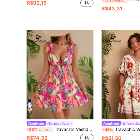
-15%
Últimos 3 dias
R$92,15
R$43,31
5
#Estampa Farm
Travachi
Travachic Vestidos femininos de padrão tecido tropical floral com nó de cabo, curto e colado, ideal para férias, vestido tropical, vestido de praia, vestidos de verão para mulheres
Travachic Vestido Romântico de Férias com Decote e
-20%
Últimos 2 dias
-49%
R$74,32
R$51,50