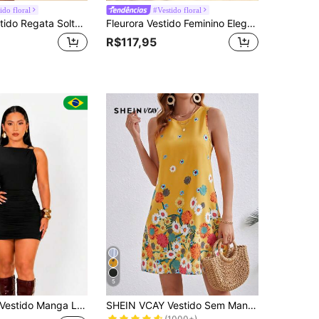
ido floral
#Vestido floral
Travachic Vestido Regata Solto com Estampa Floral & Geométrica Estilo Férias de Verão na Praia para Mulheres
Fleurora Vestido Feminino Elegante com Decote em V, Estampa Floral Plissada e Cintura Marcada, Comprimento Médio, para Festa e Reunião
R$117,95
5
em Amarelo Vestidos Curtos Femininos
#5 Mais Vendido
estido Manga Longa Única Nula Manga Elegante curto Sofisticado Chic Depreado Elegante Look noite Inverno Moda Blogueira Tendencia Primavera
SHEIN VCAY Vestido Sem Mangas Estampado Com Flores Para Mulheres
(1000+)