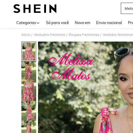
Meli
Use up 
Categorias
Só para você
Novo em
Envio nacional
Pr
Início
Vestuário Feminino
Roupas Femininas
Vestidos feminino
/
/
/