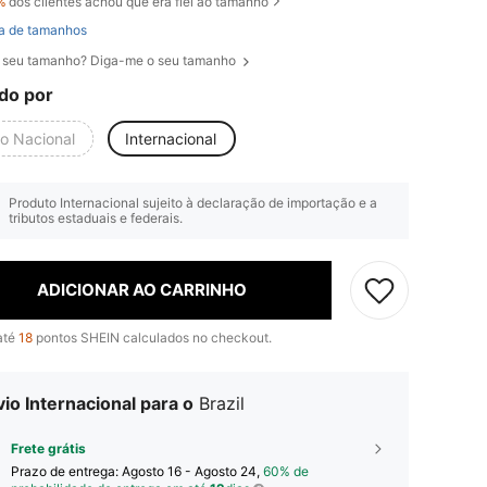
%
dos clientes achou que era fiel ao tamanho
a de tamanhos
 seu tamanho? Diga-me o seu tamanho
do por
io Nacional
Internacional
Produto Internacional sujeito à declaração de importação e a
tributos estaduais e federais.
ADICIONAR AO CARRINHO
até
18
pontos SHEIN calculados no checkout.
io Internacional para o
Brazil
Frete grátis
Prazo de entrega:
Agosto 16 - Agosto 24,
60% de