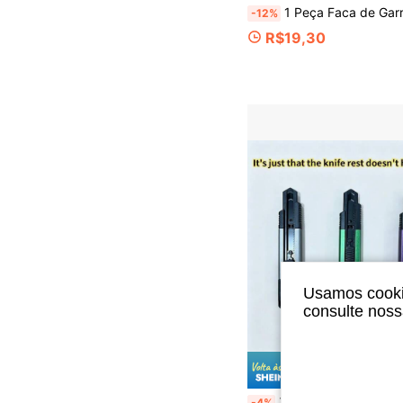
1 Peça Faca de Garra de Gato, Especial para Desmontagem e Entrega Expressa, Faca Expressa para Escritório Doméstico, Dispositivo de Desembalagem, Cortador de Papel, Garra de Gato, À Prova de Cortes Manuais, Itens N
-12%
R$19,30
Usamos cookie
consulte nos
Economize
3 Peças Cabos de Faca Utilitária de Liga de Alumínio (Sem Lâmina), Verde, Roxo, Cinza Metálico, Especializado para Desembalagem de Encomendas, Corte de Papel, Suporte de Faca Utilitária c
-4%