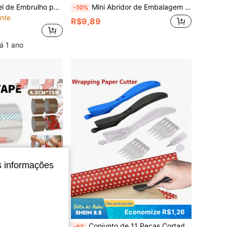
Cortador de Papel de Embrulho para Presentes de Feriado com Lâminas Substituíveis
Mini Abridor de Embalagem Plástico com Borda Serrilhada, Abridor de Bebida de Bolha, Abridor de Encomendas, Cortador de Fita, Cortador de Papel, Design Compacto e Portátil, Adequado para Uso Comercial e Pessoal
-10%
nte
R$9,89
á 1 ano
s informações
Economize R$1,26
Versátil para Escritório, Casa e Envio, À Prova d'Água e Durável, Excelente Vedação, Melhor Parceiro para Embalagem e Vedação de Caixas
Conjunto de 11 Peças Cortador de Papel de Embrulho para Presente, Inclui 1 Cortador Deslizante de Precisão e 10 Lâminas Substituíveis, Ferramenta Profissional para Corte de Vinil e Papel de Embrulho com Lâmina de Segurança Oculta e Cabo Ergonômico, Adequado para Embrulho de Presentes de Aniversário/Natal, Scrapbooking, Papel de Parede e Decorações de Festa, Operação Manual, Sem Necessidade de Bateria
-6%