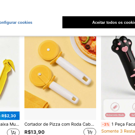
Somente 1 Restante
R$50,37
R$15,12
onfigurar cookies
Aceitar todos os cooki
 R$2,30
Fácil, Uso (Cor Aleatória)
Cortador de Pizza com Roda Cabo Ergonômico Protetor de Mão Leve Prático para Cozinha
1 Peça Faca de Unboxing com Pata de Gato, Faca Utilitária Portátil, Faca de Unboxing de D
-3%
Somente 3 Resta
R$13,90