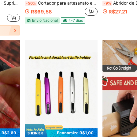
lagem. Ferramenta Manual. Ferramentas e Melhorias Domésticas. Conveniente e Prático, Resistente e Durável.
Cortador para artesanato em papel Ferramenta de corte circular Centro visível do círculo Bússola rotativa Cortador circular Diâmetro de corte ajustável varia de 2 pol a 12,6 pol
Abridor de Encomendas e Cortador de Fita Portá
-50%
-9%
R$69,58
R$27,21
Envio Nacional
4-7 dias
 R$2,69
Economize R$1,00