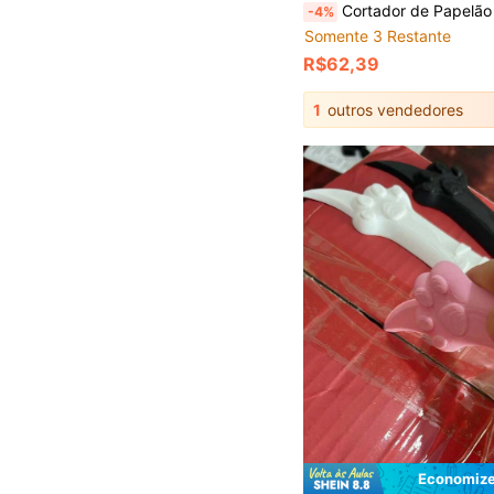
Cortador de Papelão - Suprimentos Criativos DIY para Animais de Estimação, Ferramenta de Plástico Durável para Fazer Papelão Ondulado, Adequado para Projetos de Arte e Brinquedos Feitos à Mão, Brinquedos de Arranhação para Gatos. Máquina Caseira de Tiras de Papel para Brinquedo de Gato, Cortador de Papel de Emba
-4%
Somente 3 Restante
R$62,39
1
outros vendedores
Economize