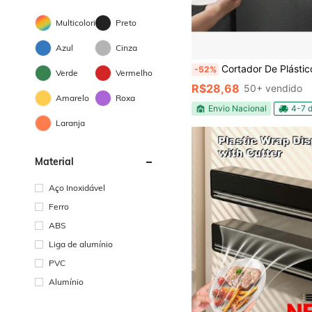
Multicolorido
Preto
Azul
Cinza
Cortador De Plástico Filme/ Película Aderente- Suporte Ajustável- Dispenser Plástico 
-52%
Verde
Vermelho
R$28,68
50+ vendido
Amarelo
Roxa
Envio Nacional
4-7 d
Laranja
Material
Aço Inoxidável
Ferro
ABS
Liga de alumínio
PVC
Alumínio