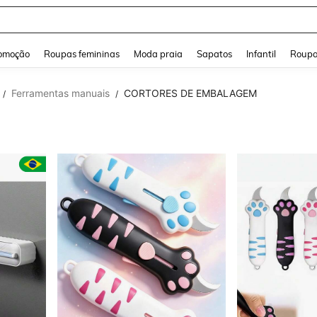
a Jeans Feminina
and down arrow keys to navigate search Buscas recentes and Pesquisar e Encontr
omoção
Roupas femininas
Moda praia
Sapatos
Infantil
Roupa
Ferramentas manuais
CORTORES DE EMBALAGEM
/
/