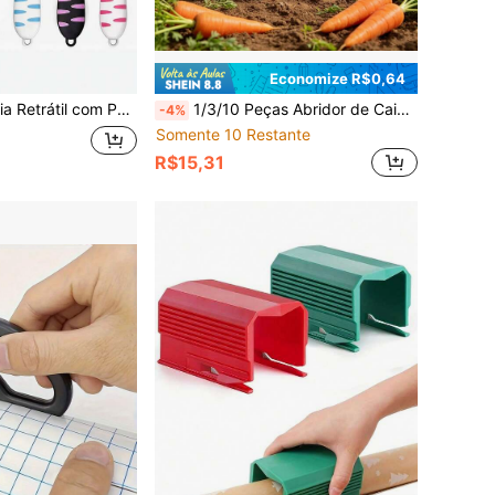
Economize R$0,64
 Cartas, Artesanato DIY - Faca de Papel Estilo Kawaii Bonito com Furo para Cordão, Pequena Ferramenta para Escritório, Casa e Escola, Ótimo Presente para Família e Amigos
1/3/10 Peças Abridor de Caixa de Segurança, Cortador de Caixa Compacto em Formato de Cenoura Fofa, Cortador de Envelope e Caixa de Papelão, Faca Utilitária Mini Portátil para Escritório e Artesanato, Ideal para Abrir Embalagens de Presentes de Natal, Essencial para Arte e Papelaria de Escritório
-4%
Somente 10 Restante
R$15,31