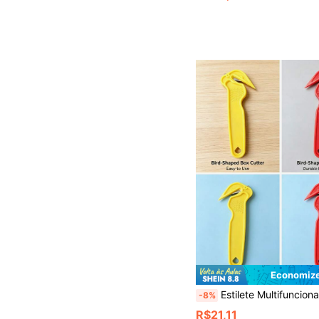
Economize
Estilete Multifuncional Anti-Corte para Mão, Faca Utilitária Multifuncional p
-8%
R$21,11