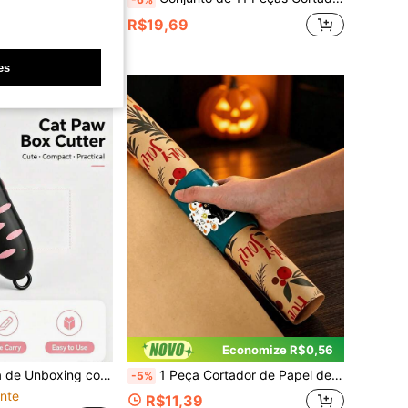
R$19,69
es
Economize R$0,56
esenho Animado Fofo para Estudantes, Faca de Abertura, Faca Criativa para Pacotes. Adequada para Abrir Pacotes, Artesanato DIY
1 Peça Cortador de Papel de Embrulho, Dispensador Portátil de Rolo de Embrulho de Presente de Natal, Ferramenta de Corte Deslizante de Plástico para Casa, Escritório, Embrulho de Presente de Feriado
-5%
nte
R$11,39