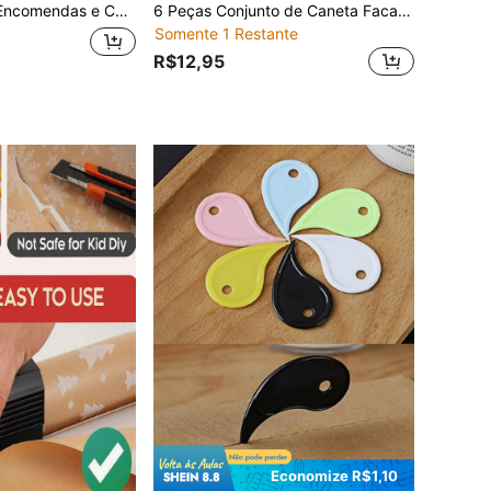
til Multiuso para Casa e Viagem, Fácil de Usar (Cor Aleatória)
6 Peças Conjunto de Caneta Faca Retrátil para Artesanato, Conjunto de Caneta Faca Utilitária para Adesivos, Scrapbooking, Ferramenta de Corte Caixa Express, Faca para Lettering, Suprimentos Escolares Suprimentos DIY para Artesanato, Presente de Natal, Decoração de Natal, Ferramenta Manual, Cortador de Papel de Embrulho (Cor e Estilo Aleatórios)
Somente 1 Restante
R$12,95
Economize R$1,10