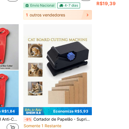
R$19,39
Envio Nacional
4-7 dias
1
outros vendedores
 R$1,84
Economize R$5,93
ara Abertura, 2 Peças/Pacote
Cortador de Papelão - Suprimentos Criativos DIY para Animais de Estimação, Ferramenta de Plástico Durável para Fazer Papelão Ondulado, Adequado para Projetos de Arte e Brinquedos Feitos à Mão, Brinquedos de Arranhação para Gatos. Máquina Caseira de Tiras de Papel para Brinquedos de Gato, Cortador de Papel de Embalagem. Ferramenta Manual.
-9%
Somente 1 Restante