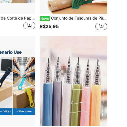
2 Peças Máquina de Corte de Papel de Embalagem, Ferramenta de Corte de Embalagem de Presente de Natal e Aniversário, Máquina de Corte de Embalagem de Presente, Cortador de Linha Deslizante de Rolo de Papel Kraft Criativo
Conjunto de Tesouras de Papel, Ferramentas de Corte para Celebrações de Feriados. Conjunto de Ferramentas de Corte de Papel Deslizante, Adequado para Fazer Embrulhos de Presentes de Natal, Halloween e Outros Feriados. Tesouras de Papel para Festas de Feriados.
Novo
R$25,95