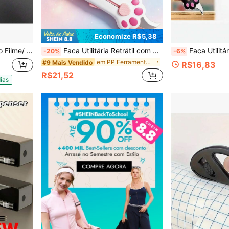
Economize R$5,38
Filme Descartável -Ventosa Aderente
Faca Utilitária Retrátil com Pata de Gato Fofa, Mini Cortador de Caixa Portátil de Desenho Animado, Perfeito para Abrir Pacotes, Cortar Cartas, Artesanato DIY - Faca de Papel Estilo Kawaii Bonita com Orifício para Cordão, Adequada para Escritório, Casa e Escola, Pequena Ferramenta, Ótimo Presente para Família e Amigos
Faca Utilitária Retrátil com Pata de Gato Fofa, Mini Estilete Portátil de Desenho Animado, Perfeito para Abrir Pacotes, Cortar
-20%
-6%
em PP Ferramentas manuais
#9 Mais Vendido
R$16,83
R$21,52
ias