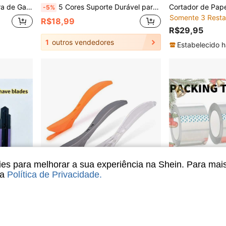
ão Lesivos, Cabeça de Corte em Arco, Mini Portátil, Desenho Animado Fofo e Cerimonial.
5 Cores Suporte Durável para Faca Utilitária (Lâminas Não Incluídas), Design Portátil, Suporte para Cortador de Parede de Carro, Ferramenta de Corte de Decalque, Suporte para Faca Sem Lâminas Afiadas
-5%
Somente 3 Resta
R$18,99
R$29,95
1
outros vendedores
Estabelecido h
s para melhorar a sua experiência na Shein. Para mai
sa
Política de Privacidade
.
 R$1,00
Economize R$3,78
om Lâmina Substituível, Ferramenta de Corte DIY para Escritório e Casa
2/5 Peças - Conjunto de 2 Peças de Cortador de Embalagem de Presente, Faca de Segurança com Lâmina Oculta, Adequado para Cortador de Rolo de Papel de Embalagem de Presente de Aniversário e Ferramenta de Corte de Papel de Embalagem de Natal, Adequado para Rolos de Papel, Papel de Embalagem, Filme de Vinil. Faca Ferramenta, Ferramenta Manual.
YITAPE 3 Rolos de Fita Adesiva Transparente + 1 Dispensador de Fita, Adesivo Espesso, Inodoro, 
-20%
-3%