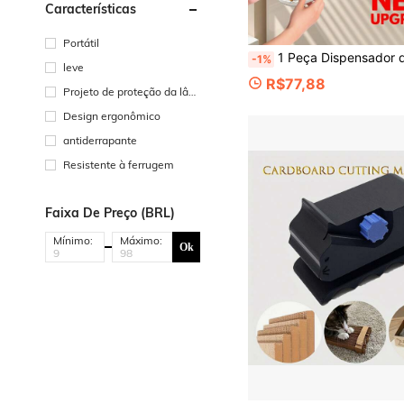
Características
Portátil
1 Peça Dispensador de Filme Plástico para Cozinha com Cortador, Suporte de Rolo de Filme Plástico - Cortador de Plástico Multifuncional para Filme Plástico, Papel de Cozimento e Papel Alumínio - Organizador de Cozinha Essencial para Pr
-1%
leve
R$77,88
Projeto de proteção da lâm
ina
Design ergonômico
antiderrapante
Resistente à ferrugem
Faixa De Preço (BRL)
Mínimo:
Máximo:
Ok