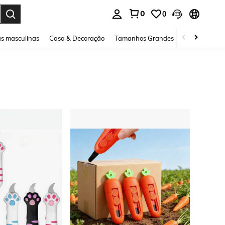
0
0
ar. Press Enter to select.
s masculinas
Casa & Decoração
Tamanhos Grandes
Joias e acessó