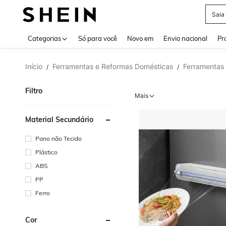
Calç
Use up 
Categorias
Só para você
Novo em
Envio nacional
Pr
Início
Ferramentas e Reformas Domésticas
Ferramentas
/
/
Filtro
Mais
Material Secundário
Pano não Tecido
Plástico
ABS
PP
Ferro
Cor