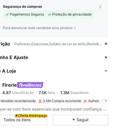
Segurança de compras
Pagamentos Seguros
Proteção de privacidade
Para denunciar este vendedor e/ou produto
ição
Pulôveres,Estacionar,Solidez da cor ao atrito,Resistência do zíper
4,87
7.5K
1.3M
nho E Ajuste
 A Loja
4,87
7.5K
1.3M
Firerie
4,87
7.5K
1.3M
Classificação
Itens
Seguidores
t***n
pago
1 dia atrás
 Vendido recentemente
3.4M Compra recorrente
Aumento de seguidores 
4,87
7.5K
1.3M
Destaque-se com itens essenciais que incorporam confiança e elegância
Oferta Relâmpago
Todos os itens
Seguir
4,87
7.5K
1.3M