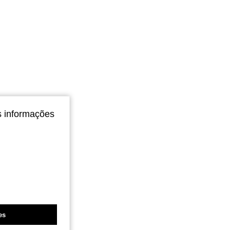
s informações
es