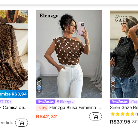
18
10
omize R$3,94
ETITE
Elenzga
#Top
e Slim que Valoriza a Cintura para Férias de Primavera/Verão e Uso em Festas, Novo Estilo
Elenzga Blusa Feminina de Moda Versátil com Ombro Assimétrico, Plissada e Estampa de Poá
-20%
(
R$42,32
R$37,95
80
endido