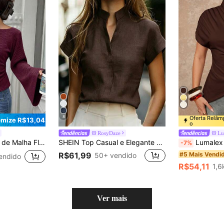
8
Oferta Relâ
mize R$13,04
o
RosyDaze
Lu
no e Franzido na Cintura, Tamanho Padrão Feminino, Outono/Inverno
SHEIN Top Casual e Elegante Feminina em Mistura de Linho Bege com Gola Alta, Decote em V, Manga Morcego e Manga Curta, Top de Escritório para Trabalho, Top Solta com Decote em V e Manga Curta para Uso Diário/Encontro à Noite & Brunch, Top Branca de Verão
Lumalex Camiseta Feminina Elegante e Minimalista de
-7%
#5 Mais Vendi
R$61,99
50+ vendido
endido
R$54,11
1,6
Ver mais