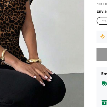
Não é o
Envia
Inte
Desculp
Env