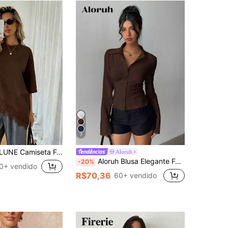
7
a e Patchwork, Top Sólido com Bainha Assimétrica para Outono, Uso Casual Versátil Diário, Top de Lazer para Festa do Chá na Primavera/Verão
Aloruh
Aloruh Blusa Elegante Feminina de Cor Sólida Marrom com Cintura Franzida, de Manga Curta/Longa, Versátil para Ir ao Trabalho, Uso Diário, Escritório
-20%
0+ vendido
R$70,36
60+ vendido