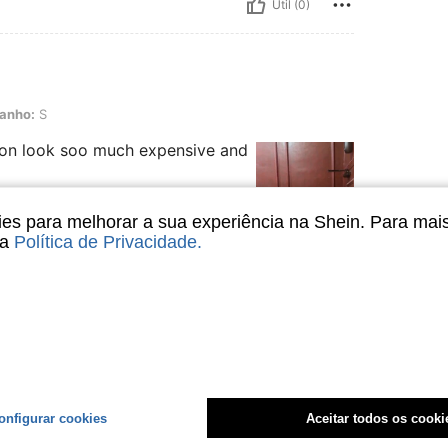
Útil (0)
anho:
S
asion look soo much expensive and
s para melhorar a sua experiência na Shein. Para mai
sa
Política de Privacidade
.
Útil (0)
liações
onfigurar cookies
Aceitar todos os cooki