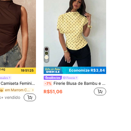
31
mpag
Economize R$3,84
19:51:24
malex
Firerie
 Manga Curta, Gola Branca, Franzida, Fenda Assimétrica na Barra, Ajustada e Slim, Primavera/Outono
Firerie Blusa de Bambu e Linho com Gola Enrugada, Manga Assimétrica, Franzido Lateral e Cintura Ajustada, para Uso Diário, Cor Damasco, Adequada para Todas as Estações
-7%
em Marrom Camisetas básicas casuais
do
R$51,06
k+ vendido