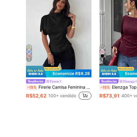
5
9
Economize R$9,28
Econo
Firerie
Elenzga
Firerie Camisa Feminina de Fibra de Bambu Cor de Damasco, com Gola Enrugada, Manga Assimétrica, Franzido Lateral e Cintura Ajustada, Ideal para o Dia a Dia, Todas as Estações
Elenzga Top de Malha Floral com Gola Larga, Ombros Caídos, Mangas Si
-15%
-15%
R$52,62
R$73,91
100+ vendido
400+ v