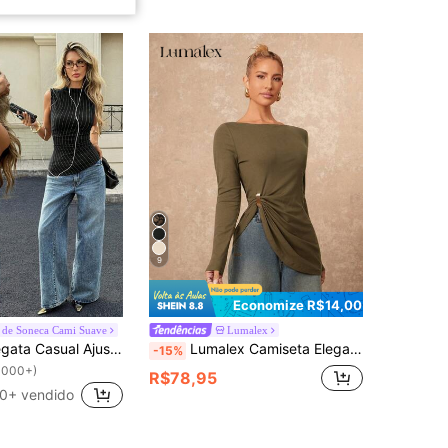
9
Economize R$14,00
 de Soneca Cami Suave
Lumalex
Siren Gaze Regata Casual Ajustada Franzida com Listras Feminina
Lumalex Camiseta Elegante de Metal Decorativo com Bainha Assimétrica para Uso Diário
-15%
1000+)
R$78,95
0+ vendido