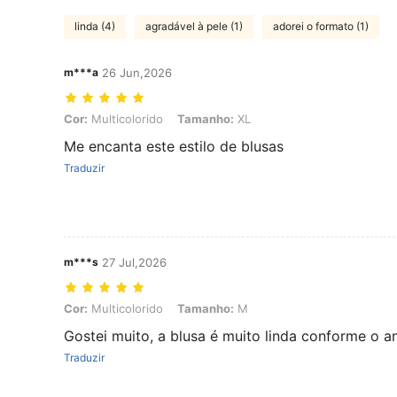
linda (4)
agradável à pele (1)
adorei o formato (1)
m***a
26 Jun,2026
Cor: Multicolorido, Tamanho: XL
Cor:
Multicolorido
Tamanho:
XL
Me encanta este estilo de blusas
Traduzir
m***s
27 Jul,2026
Cor: Multicolorido, Tamanho: M
Cor:
Multicolorido
Tamanho:
M
Gostei muito, a blusa é muito linda conforme o a
Traduzir