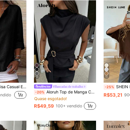
13
11
ido Liso para Verão Feminina, Camisa de Trabalho
SHEIN LUNE Camiseta Feminina Elegante Marrom Escuro com Rend
#Bancadas de trabalho
-25%
Aloruh Top de Manga Curta Preta, Top Formal Elegante de Estilo de Negócios Minimalista Vintage, Roupa de Escritório
-20%
R$53,21
endido
90
Quase esgotado!
R$49,59
100+ vendido