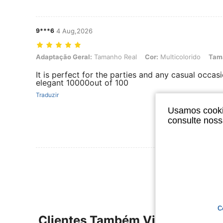
9***6
4 Aug,2026
Adaptação Geral: Tamanho Real, Cor: Multicolorido, Tamanho: S
Adaptação Geral:
Tamanho Real
Cor:
Multicolorido
Tam
It is perfect for the parties and any casual occ
elegant 10000out of 100
Traduzir
Usamos cookie
consulte nos
Ver Mais Ava
C
Clientes Também Visitaram