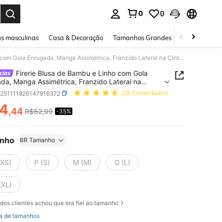
0
0
ar. Press Enter to select.
s masculinas
Casa & Decoração
Tamanhos Grandes
Joias e acessó
Firerie Blusa de Bambu e Linho com Gola Enrugada, Manga Assimétrica, Franzido Lateral na Cintura, para Uso Diário, na Cor Damasco, para Todas as Estações
Firerie Blusa de Bambu e Linho com Gola
da, Manga Assimétrica, Franzido Lateral na
a, para Uso Diário, na Cor Damasco, para Todas as
z251111826147916372
(28 Comentários)
ões
4
,44
R$52,99
-35%
ICE AND AVAILABILITY
nho
BR Tamanho
(XS)
P (S)
M (M)
G (L)
(XL)
dos clientes achou que era fiel ao tamanho
a de tamanhos