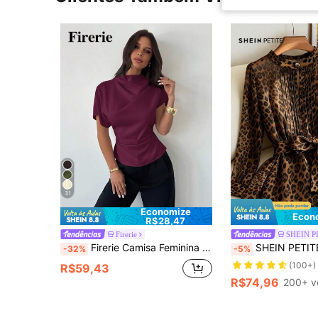
31
Economize
Econ
R$28,47
Firerie
SHEIN P
Firerie Camisa Feminina de Tecido de Linho de Bambu Apricot, Gola Enrugada, Manga Assimétrica, Franzido Lateral, Cintura Ajustada, Ideal para o Dia a Dia, Todas as Estações
SHEIN PETITE Camisa de Manga Longa com Estampa de Leopardo para Mulheres, Camisa Elegante com Ajust
-32%
-5%
(100+)
R$59,43
R$74,96
200+ v