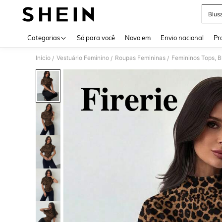
Blus
Use up 
Categorias
Só para você
Novo em
Envio nacional
Pr
Início
Vestuário Feminino
Roupas Femininas
Femininos Tops, B
/
/
/