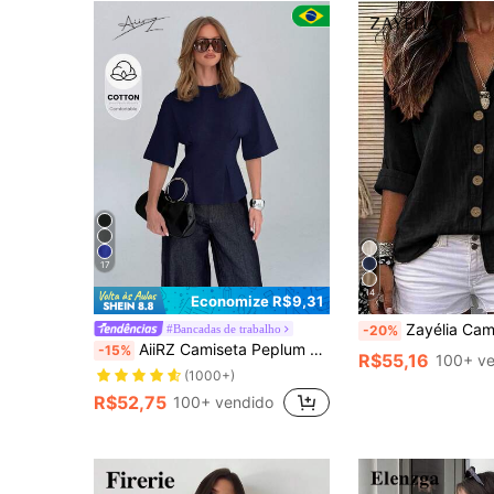
17
14
Economize R$9,31
Zayélia Camisa Casual Elegante e Simples de Tec
#Bancadas de trabalho
-20%
AiiRZ Camiseta Peplum com Cintura Marcada e Bainha Evasê para Uso Casual no Escritório
-15%
R$55,16
100+ v
(1000+)
R$52,75
100+ vendido