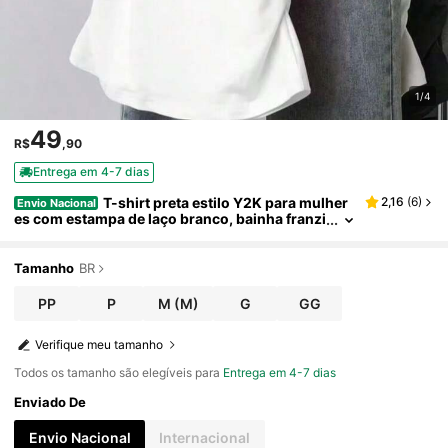
1/4
49
R$
,90
Entrega em 4-7 dias
T-shirt preta estilo Y2K para mulher
2,16
(
6
)
Envio Nacional
es com estampa de laço branco, bainha franzi
da, ajuste fino, decote redondo, manga curta,
casual e versátil, lavável à máquina, essencial par
a primavera/verão/outono, t-shirt de uso diário |
Tamanho
BR
Moda Y2K | Tecido elástico
PP
P
M
(M)
G
GG
Verifique meu tamanho
Todos os tamanho são elegíveis para
Entrega em 4-7 dias
Enviado De
Envio Nacional
Internacional