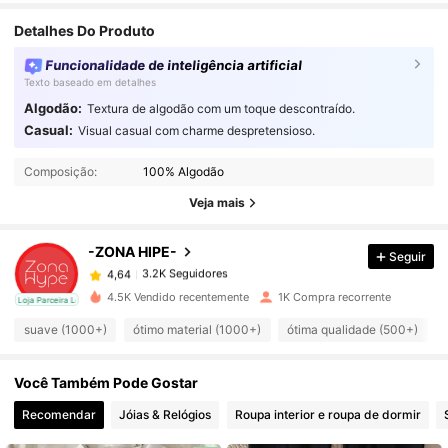
Detalhes Do Produto
Funcionalidade de inteligência artificial
Texto baseado em detalhes
Algodão:
Textura de algodão com um toque descontraído.
Casual:
Visual casual com charme despretensioso.
3.2K Seguidores
4,64
Composição:
100% Algodão
Veja mais
3.2K Seguidores
4,64
-ZONA HIPE-
Seguir
3.2K Seguidores
4,64
4.5K Vendido recentemente
1K Compra recorrente
cal
Loja Parceira Local
suave (1000+)
ótimo material (1000+)
ótima qualidade (500+)
3.2K Seguidores
4,64
Você Também Pode Gostar
3.2K Seguidores
4,64
Recomendar
Jóias & Relógios
Roupa interior e roupa de dormir