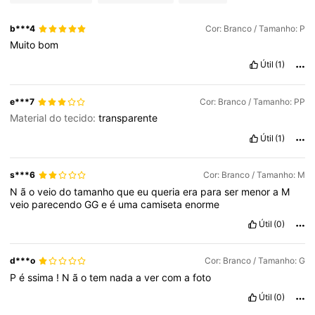
b***4
Cor: Branco / Tamanho: P
Muito
bom
Útil
(1)
e***7
Cor: Branco / Tamanho: PP
Material do tecido:
transparente
Útil
(1)
s***6
Cor: Branco / Tamanho: M
N
ã
o
veio
do
tamanho
que
eu
queria
era
para
ser
menor
a
M
veio
parecendo
GG
e
é
uma
camiseta
enorme
Útil
(0)
d***o
Cor: Branco / Tamanho: G
P
é
ssima
!
N
ã
o
tem
nada
a
ver
com
a
foto
Útil
(0)