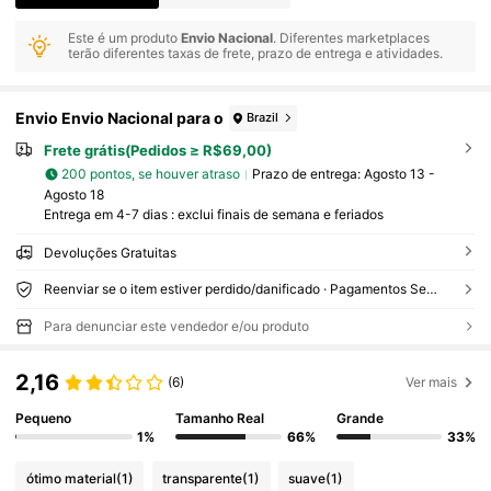
Este é um produto
Envio Nacional
. Diferentes marketplaces
terão diferentes taxas de frete, prazo de entrega e atividades.
Envio Envio Nacional para o
Brazil
Frete grátis(Pedidos ≥ R$69,00)
200 pontos, se houver atraso
Prazo de entrega:
Agosto 13 -
Agosto 18
Entrega em 4-7 dias : exclui finais de semana e feriados
Devoluções Gratuitas
Reenviar se o item estiver perdido/danificado · Pagamentos Seguros · Proteção de privacidade
Para denunciar este vendedor e/ou produto
2,16
(6)
Ver mais
Pequeno
Tamanho Real
Grande
1%
66%
33%
ótimo material
(1)
transparente
(1)
suave
(1)